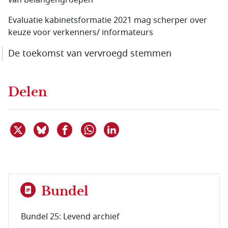
van belangengroepen
Evaluatie kabinetsformatie 2021 mag scherper over
keuze voor verkenners/ informateurs
De toekomst van vervroegd stemmen
Delen
Deel dit item op X
Deel dit item op Bluesky
Deel dit item op Facebook
Deel dit item op Linkedin
Delen via WhatsApp
Bundel
Bundel 25: Levend archief