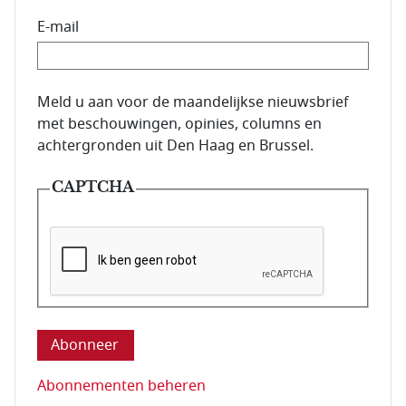
E-mail
E-mailadres van de abonnee.
Meld u aan voor de maandelijkse nieuwsbrief
met beschouwingen, opinies, columns en
achtergronden uit Den Haag en Brussel.
CAPTCHA
Deze vraag is om te controleren dat u een mens be
Abonnementen beheren