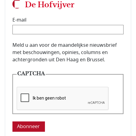
De Hofvijver
E-mail
E-mailadres van de abonnee.
Meld u aan voor de maandelijkse nieuwsbrief
met beschouwingen, opinies, columns en
achtergronden uit Den Haag en Brussel.
CAPTCHA
Deze vraag is om te controleren dat u een mens be