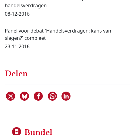
handelsverdragen
08-12-2016
Panel voor debat 'Handelsverdragen: kans van
slagen?' compleet
23-11-2016
Delen
Deel dit item op X
Deel dit item op Bluesky
Deel dit item op Facebook
Deel dit item op Linkedin
Delen via WhatsApp
Bundel