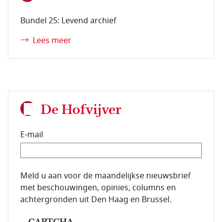
Bundel 25: Levend archief
Lees meer
De Hofvijver
E-mail
E-mailadres van de abonnee.
Meld u aan voor de maandelijkse nieuwsbrief
met beschouwingen, opinies, columns en
achtergronden uit Den Haag en Brussel.