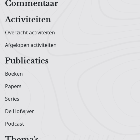
Hoofdnavigatiemenu
Commentaar
Activiteiten
Overzicht activiteiten
Afgelopen activiteiten
Publicaties
Boeken
Papers
Series
De Hofvijver
Podcast
Thema's