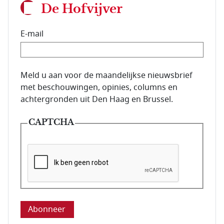
De Hofvijver
E-mail
E-mailadres van de abonnee.
Meld u aan voor de maandelijkse nieuwsbrief
met beschouwingen, opinies, columns en
achtergronden uit Den Haag en Brussel.
CAPTCHA
Deze vraag is om te controleren dat u een mens be