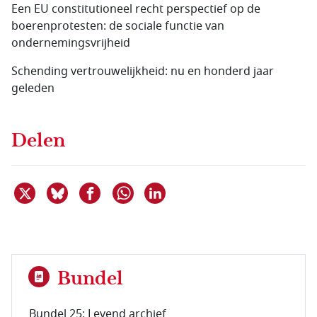
Een EU constitutioneel recht perspectief op de
boerenprotesten: de sociale functie van
ondernemingsvrijheid
Schending vertrouwelijkheid: nu en honderd jaar
geleden
Delen
Deel dit item op X
Deel dit item op Bluesky
Deel dit item op Facebook
Deel dit item op Linkedin
Delen via WhatsApp
Bundel
Bundel 25: Levend archief