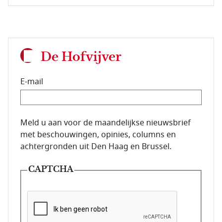
De Hofvijver
E-mail
E-mailadres van de abonnee.
Meld u aan voor de maandelijkse nieuwsbrief
met beschouwingen, opinies, columns en
achtergronden uit Den Haag en Brussel.
CAPTCHA