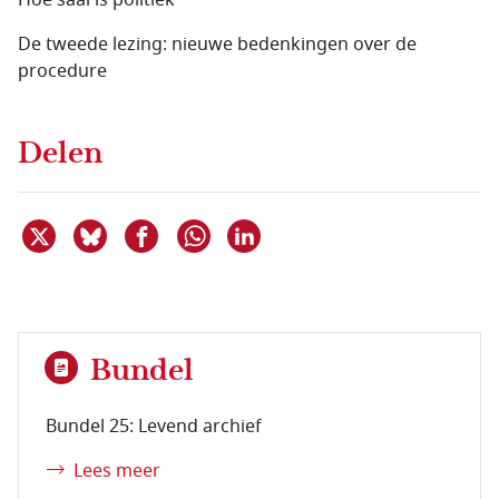
Hoe saai is politiek
De tweede lezing: nieuwe bedenkingen over de
procedure
Delen
Deel dit item op X
Deel dit item op Bluesky
Deel dit item op Facebook
Deel dit item op Linkedin
Delen via WhatsApp
Bundel
Bundel 25: Levend archief
Lees meer