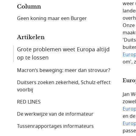
weer 
Column
lande
overh
Geen koning maar een Burger
Onze 
maakt
Artikelen
'Duit
buite
Grote problemen weet Europa altijd
Euro
op te lossen
om', 
Macron’s beweging: meer dan strovuur?
Europ
Duitsers zoeken zekerheid, Schulz-effect
voorbij
Jan W
zowel
RED LINES
Europ
De werkwijze van de informateur
en de
Europ
Tussenrapportages informateurs
passe