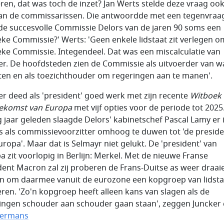
ren, dat was toch de inzet? Jan Werts stelde deze vraag oo
an de commissarissen. Die antwoordde met een tegenvraa
de succesvolle Commissie Delors van de jaren 90 soms een
ieke Commissie?' Werts: 'Geen enkele lidstaat zit verlegen 
ieke Commissie. Integendeel. Dat was een miscalculatie van
er. De hoofdsteden zien de Commissie als uitvoerder van wa
ten en als toezichthouder om regeringen aan te manen'.
er deed als 'president' goed werk met zijn recente
Witboek 
ekomst van Europa
met vijf opties voor de periode tot 2025
g jaar geleden slaagde Delors' kabinetschef Pascal Lamy er 
s als commissievoorzitter omhoog te duwen tot 'de presid
uropa'. Maar dat is Selmayr niet gelukt. De 'president' van
a zit voorlopig in Berlijn: Merkel. Met de nieuwe Franse
dent Macron zal zij proberen de Frans-Duitse as weer draai
en om daarmee vanuit de eurozone een kopgroep van lidsta
ren. 'Zo'n kopgroep heeft alleen kans van slagen als de
ingen schouder aan schouder gaan staan', zeggen Juncker
ermans