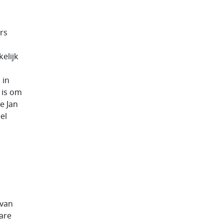
rs
elijk
 in
 is om
e Jan
el
 van
are