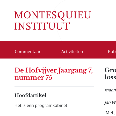
Overslaan en naar de inhoud gaan
Commentaar
Activiteiten
Publ
De Hofvijver Jaargang 7,
Gro
los
nummer 75
maand
Hoofdartikel
Jan W
Het is een programkabinet
'Met 