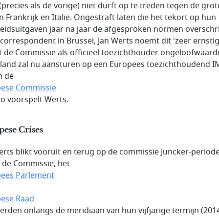
(precies als de vorige) niet durft op te treden tegen de grot
n Frankrijk en Italië. Ongestraft laten die het tekort op hun
eidsuitgaven jaar na jaar de afgesproken normen overschri
correspondent in Brussel, Jan Werts noemt dit 'zeer ernstig
 de Commissie als officieel toezichthouder ongeloofwaardi
sland zal nu aansturen op een Europees toezichthoudend I
n de
pese Commissie
zo voorspelt Werts.
ese Crises
erts blikt vooruit en terug op de commissie Juncker-periode
 de Commissie, het
ees Parlement
ese Raad
erden onlangs de meridiaan van hun vijfjarige termijn (201