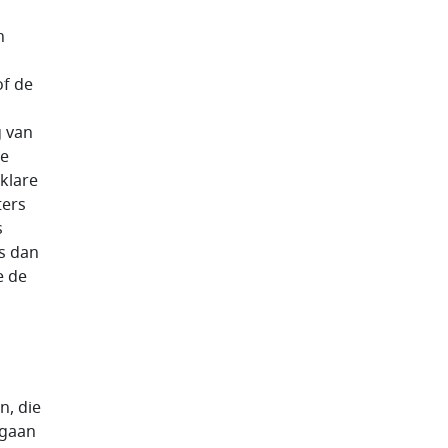
n
of de
g van
te
klare
ters
s
s dan
e de
n, die
 gaan