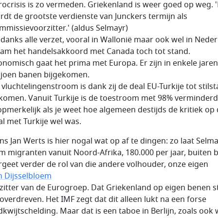
rocrisis is zo vermeden. Griekenland is weer goed op weg. 
rdt de grootste verdienste van Junckers termijn als
mmissievoorzitter.' (aldus Selmayr)
danks alle verzet, vooral in Wallonië maar ook wel in Neder
am het handelsakkoord met Canada toch tot stand.
onomisch gaat het prima met Europa. Er zijn in enkele jaren 
ljoen banen bijgekomen.
 vluchtelingenstroom is dank zij de deal EU-Turkije tot stils
komen. Vanuit Turkije is de toestroom met 98% verminderd.
 opmerkelijk als je weet hoe algemeen destijds de kritiek op
al met Turkije wel was.
ns Jan Werts is hier nogal wat op af te dingen: zo laat Selm
m migranten vanuit Noord-Afrika, 180.000 per jaar, buiten b
ergeet verder de rol van die andere volhouder, onze eigen
n Dijsselbloem
rzitter van de Eurogroep. Dat Griekenland op eigen benen st
 overdreven. Het IMF zegt dat dit alleen lukt na een forse
dkwijtschelding. Maar dat is een taboe in Berlijn, zoals ook