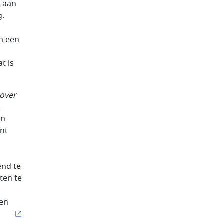
k aan
g.
om een
t is
over
.
in
ent
end te
ten te
 en