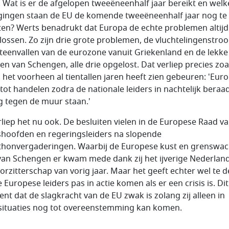
. Wat is er de afgelopen tweeëneenhalf jaar bereikt en welk
gingen staan de EU de komende tweeëneenhalf jaar nog te
en? Werts benadrukt dat Europa de echte problemen altijd
 lossen. Zo zijn drie grote problemen, de vluchtelingenstro
iteenvallen van de eurozone vanuit Griekenland en de lekke
en van Schengen, alle drie opgelost. Dat verliep precies zoa
 het voorheen al tientallen jaren heeft zien gebeuren: 'Eur
tot handelen zodra de nationale leiders in nachtelijk beraa
g tegen de muur staan.'
rliep het nu ook. De besluiten vielen in de Europese Raad v
shoofden en regeringsleiders na slopende
honvergaderingen. Waarbij de Europese kust en grenswac
van Schengen er kwam mede dank zij het ijverige Nederlan
orzitterschap van vorig jaar. Maar het geeft echter wel te 
 Europese leiders pas in actie komen als er een crisis is. Dit
ent dat de slagkracht van de EU zwak is zolang zij alleen in
ituaties nog tot overeenstemming kan komen.