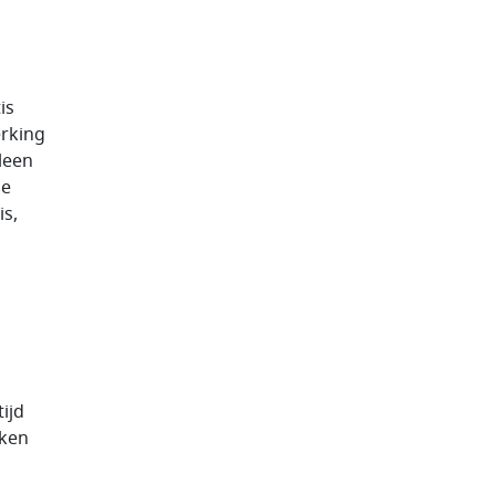
is
rking
lleen
ie
is,
tijd
eken