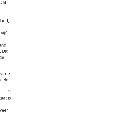
'Dat
land,
vijf
tand
 Dit
 de
ayr de
eeld.
aat is
 weer