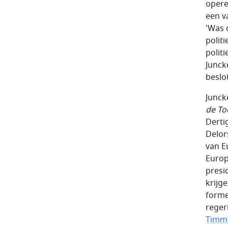
opere
een v
'Was 
polit
polit
Junck
beslo
Junck
de To
Derti
Delor
van E
Europ
presi
krijg
forme
reger
Timm