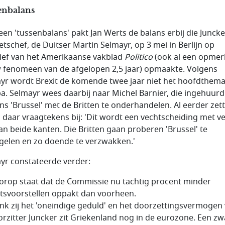
enbalans
een 'tussenbalans' pakt Jan Werts de balans erbij die Juncke
etschef, de Duitser Martin Selmayr, op 3 mei in Berlijn op
atief van het Amerikaanse vakblad
Politico
(ook al een opmerk
 fenomeen van de afgelopen 2,5 jaar) opmaakte. Volgens
yr wordt Brexit de komende twee jaar niet het hoofdthema
a. Selmayr wees daarbij naar Michel Barnier, die ingehuurd
s 'Brussel' met de Britten te onderhandelen. Al eerder zett
 daar vraagtekens bij: 'Dit wordt een vechtscheiding met ve
aan beide kanten. Die Britten gaan proberen 'Brussel' te
gelen en zo doende te verzwakken.'
yr constateerde verder:
orop staat dat de Commissie nu tachtig procent minder
tsvoorstellen oppakt dan voorheen.
nk zij het 'oneindige geduld' en het doorzettingsvermogen
orzitter Juncker zit Griekenland nog in de eurozone. Een zw