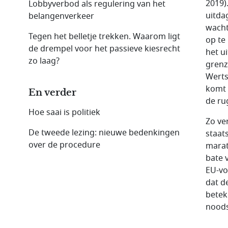
2019)
Lobbyverbod als regulering van het
uitda
belangenverkeer
wacht
Tegen het belletje trekken. Waarom ligt
op te
de drempel voor het passieve kiesrecht
het u
zo laag?
grenz
Werts
komt 
En verder
de ru
Hoe saai is politiek
Zo ve
De tweede lezing: nieuwe bedenkingen
staat
over de procedure
marat
bate 
EU-vo
dat de
betek
noods