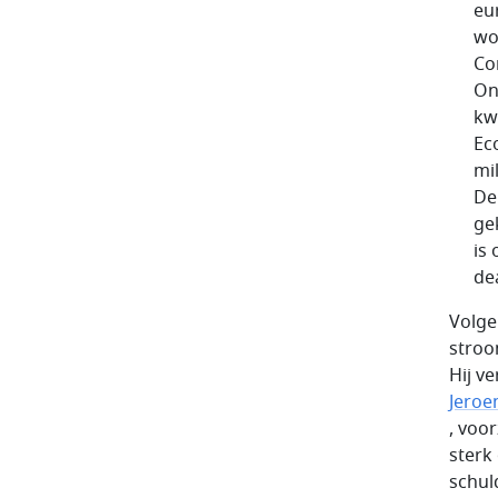
eu
wo
Co
On
kw
Ec
mi
De
ge
is
de
Volge
stroo
Hij v
Jeroe
, voo
sterk
schul