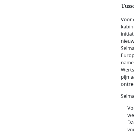
Tuss
Voor 
kabin
initi
nieuw
Selma
Europ
namen
Werts
pijn 
ontre
Selma
Vo
we
Da
vo