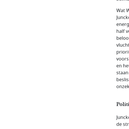
Wat W
Junck
energi
half 
beloo
vluch
prior
voors
en he
staan
besli
onzek
Poli
Junck
de st