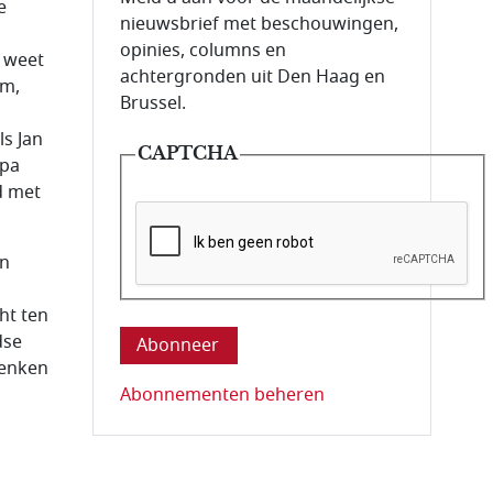
e
nieuwsbrief met beschouwingen,
opinies, columns en
 weet
achtergronden uit Den Haag en
om,
Brussel.
ls Jan
CAPTCHA
opa
d met
an
Deze vraag is om te controleren dat u ee
ht ten
dse
denken
Abonnementen beheren