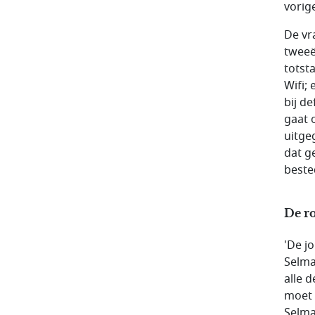
vorig
De vr
tweeë
totst
Wifi;
bij d
gaat 
uitge
dat g
beste
De r
'De j
Selmay
alle 
moet 
Selma