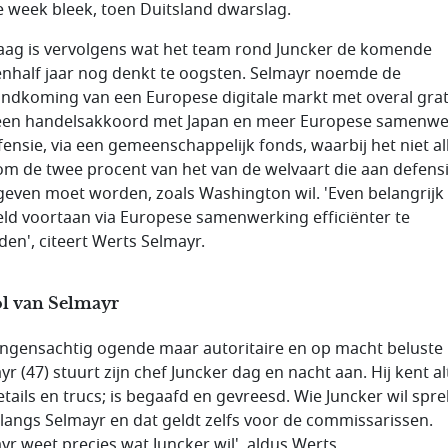
e week bleek, toen Duitsland dwarslag.
aag is vervolgens wat het team rond Juncker de komende
nhalf jaar nog denkt te oogsten. Selmayr noemde de
andkoming van een Europese digitale markt met overal grat
 een handelsakkoord met Japan en meer Europese samenwe
efensie, via een gemeenschappelijk fonds, waarbij het niet a
om de twee procent van het van de welvaart die aan defens
geven moet worden, zoals Washington wil. 'Even belangrijk 
eld voortaan via Europese samenwerking efficiënter te
den', citeert Werts Selmayr.
ol van Selmayr
ongensachtig ogende maar autoritaire en op macht beluste
r (47) stuurt zijn chef Juncker dag en nacht aan. Hij kent al
details en trucs; is begaafd en gevreesd. Wie Juncker wil spr
langs Selmayr en dat geldt zelfs voor de commissarissen.
yr weet precies wat Juncker wil', aldus Werts.