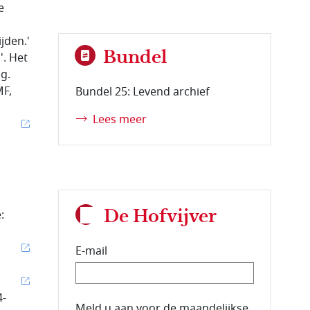
e
jden.'
Bundel
'. Het
g.
MF,
Bundel 25: Levend archief
Lees meer
De Hofvijver
:
E-mail
4-
E-mailadres van de abonnee.
Meld u aan voor de maandelijkse