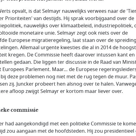
erts opvalt, is dat Selmayr nauwelijks verwees naar de 'Tie
er Prioriteiten' van destijds. Hij sprak voorbijgaand over de
epolitiek, nauwelijks over klimaatbeleid, industriepolitiek, 
voltooide monetaire unie. Selmayr zegt ook niets over de
fde Europese migratieregeling, laat staan over de spreidin
telingen. Allemaal urgente kwesties die al in 2014 de hoogs
iteit kregen. De Commissie heeft daarover intussen kant en 
tellen gedaan. Die liggen ter discussie in de Raad van Minis
t Europees Parlement. Maar… de Europese regeringsleider
 bij deze problemen nog niet met de rug tegen de muur. Pa
ssen zij. Juncker probeert hen alsnog over te halen. Vanweg
ere afloop zwijgt Selmayr er kortom maar liever over.
tieke commissie
er had aangekondigd met een politieke Commissie te kome
rijd zou aangaan met de hoofdsteden. Hij zou presidentieel