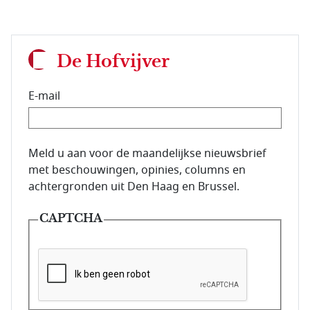
De Hofvijver
E-mail
E-mailadres van de abonnee.
Meld u aan voor de maandelijkse nieuwsbrief
met beschouwingen, opinies, columns en
achtergronden uit Den Haag en Brussel.
CAPTCHA
Deze vraag is om te controleren dat u een mens be