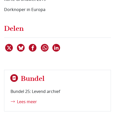
Dorknoper in Europa
Delen
Deel dit item op X
Deel dit item op Bluesky
Deel dit item op Facebook
Deel dit item op Linkedin
Delen via WhatsApp
Bundel
Bundel 25: Levend archief
Lees meer