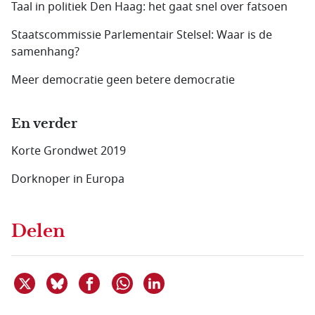
Taal in politiek Den Haag: het gaat snel over fatsoen
Staatscommissie Parlementair Stelsel: Waar is de
samenhang?
Meer democratie geen betere democratie
En verder
Korte Grondwet 2019
Dorknoper in Europa
Delen
Deel dit item op X
Deel dit item op Bluesky
Deel dit item op Facebook
Deel dit item op Linkedin
Delen via WhatsApp