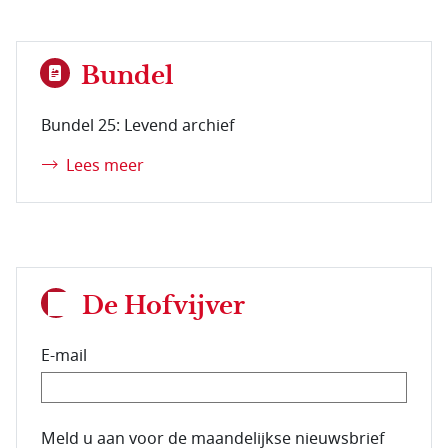
Bundel
Bundel 25: Levend archief
Lees meer
De Hofvijver
E-mail
E-mailadres van de abonnee.
Meld u aan voor de maandelijkse nieuwsbrief