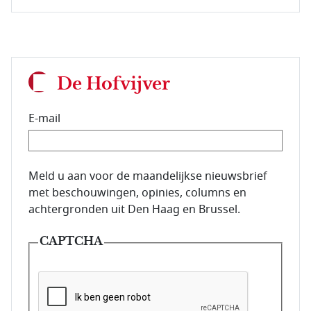
De Hofvijver
E-mail
E-mailadres van de abonnee.
Meld u aan voor de maandelijkse nieuwsbrief
met beschouwingen, opinies, columns en
achtergronden uit Den Haag en Brussel.
CAPTCHA