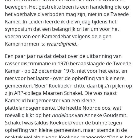
bewegen. Het gestrekte been is een handeling die op
het voetbalveld verboden mag zijn, niet in de Tweede
Kamer. In Leiden leerde ik die vrijdag tijdens het
symposium dat een belangrijk criterium voor het
voeren van een Kamerdebat volgens de eigen
Kamernormen is:
waardigheid
.
Een paar jaar na dat debat over de uitbanning van
rassendiscriminatie in 1970 beraadslaagde de Tweede
Kamer - op 22 december 1976, niet voor het eerst en
niet voor het laatst - over de opheffing van kleinere
gemeenten. ‘Boer’ Koekoek richtte daarbij z’n pijlen op
zijn ARP-collega Maarten Schakel. Die was naast
Kamerlid burgemeester van een kleine
plattelandsgemeente. Die heette Noordeloos, wat
toevallig lijkt op het
nodeloos
van Anneke Goudsmit.
Schakel was (aldus Koekoek) voor de bühne tegen
opheffing van kleine gemeenten, maar stemde in de
praktijk wel altijd voor. Koekoek reageerde: “Dan is het