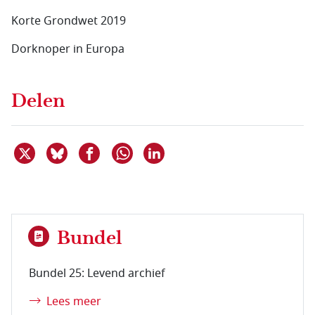
Korte Grondwet 2019
Dorknoper in Europa
Delen
Deel dit item op X
Deel dit item op Bluesky
Deel dit item op Facebook
Deel dit item op Linkedin
Delen via WhatsApp
Bundel
Bundel 25: Levend archief
Lees meer