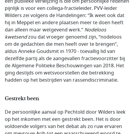
een publieke verwijzing is die om persoonlijke redenen
pijnlijk is voor een collega-fractieleider. PVV-leider
Wilders zei volgens de Handelingen: “Ik weet ook dat
hij in Meppel en andere plaatsen meer te doen heeft
dan alleen maar wetgevend werk.”
Nodeloos
kwetsend
zou dat vroeger genoemd zijn, “nodeloos
om de gedachten die men heeft over te brengen”,
aldus Anneke Goudsmit in 1970 - toevallig lid van
dezelfde partij als de aangevallen fractievoorzitter bij
de Algemene Politieke Beschouwingen van 2018. Het
ging destijds om wetsvoorstellen die betrekking
hadden op het bestrijden van rassendiscriminatie.
Gestrekt been
De persoonlijke aanval op Pechtold door Wilders leek
op het inkomen met een gestrekt been. Het is door
voldoende volgers van het debat als zo ruw ervaren
om mevrouw Arib tot een waarschuwend woord te