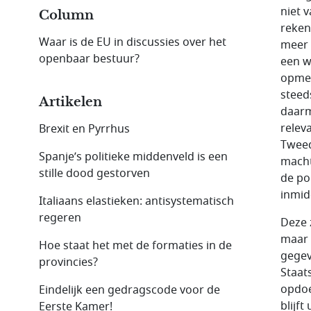
niet 
Column
reken
Waar is de EU in discussies over het
meer 
openbaar bestuur?
een w
opmer
steed
Artikelen
daarm
relev
Brexit en Pyrrhus
Tweed
Spanje’s politieke middenveld is een
macht
stille dood gestorven
de po
inmid
Italiaans elastieken: antisystematisch
regeren
Deze 
maar 
Hoe staat het met de formaties in de
gegeve
provincies?
Staat
opdoe
Eindelijk een gedragscode voor de
blijft
Eerste Kamer!