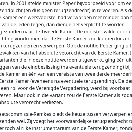
nten. In 2001 stelde minister Peper bijvoorbeeld voor om e
zendplicht (en dus geen terugzendrecht) in te voeren. Als d
e Kamer een wetsvoorstel had verworpen met minder dan 
 van de leden tegen, dan diende het verplicht te worden
gezonden naar de Tweede Kamer. De minister wilde door d
ichting voorkomen dat de Eerste Kamer zou kunnen kiezen
n terugzenden en verwerpen. Ook de notitie-Peper ging uit
fzwakken van het absolute vetorecht van de Eerste Kamer. I
varianten die in deze notitie werden uitgewerkt, ging één ui
eggen van de eindbeslissing (na eventuele terugzending) bij
e Kamer en één van een vereiste van twee derde meerder
 Eerste Kamer (eveneens na eventuele terugzending). De de
, een rol voor de Verenigde Vergadering, werd bij voorbaat
ezen. Maar ook in die variant zou de Eerste Kamer als zod
absolute vetorecht verliezen.
aatscommissie-Remkes biedt de keuze tussen verwerpen e
zenden wel. Zij voegt het voorwaardelijke terugzendrecht t
et toch al rijke instrumentarium van de Eerste Kamer, zond