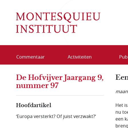
Overslaan en naar de inhoud gaan
Commentaar
Activiteiten
Publ
De Hofvijver Jaargang 9,
Een
nummer 97
maand
Het i
Hoofdartikel
nu to
‘Europa versterkt? Of juist verzwakt?’
een k
breng