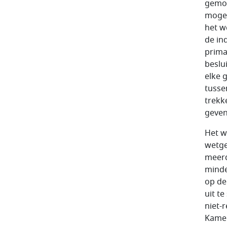
gemot
mogel
het w
de in
prima
beslu
elke 
tusse
trekk
geven
Het w
wetge
meerd
minde
op de
uit t
niet-
Kamer