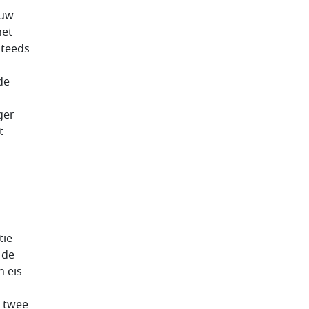
euw
het
steeds
de
ger
t
tie-
 de
 eis
s twee