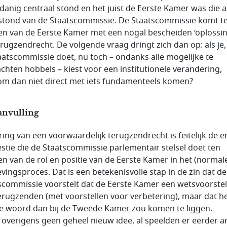
odanig centraal stond en het juist de Eerste Kamer was die 
stond van de Staatscommissie. De Staatscommissie komt t
en van de Eerste Kamer met een nogal bescheiden ‘oplossin
erugzendrecht. De volgende vraag dringt zich dan op: als je,
aatscommissie doet, nu toch – ondanks alle mogelijke te
chten hobbels – kiest voor een institutionele verandering,
m dan niet direct met iets fundamenteels komen?
anvulling
ring van een voorwaardelijk terugzendrecht is feitelijk de e
stie die de Staatscommissie parlementair stelsel doet ten
en van de rol en positie van de Eerste Kamer in het (normal
vingsproces. Dat is een betekenisvolle stap in de zin dat de
scommissie voorstelt dat de Eerste Kamer een wetsvoorstel
erugzenden (met voorstellen voor verbetering), maar dat h
te woord dan bij de Tweede Kamer zou komen te liggen.
s overigens geen geheel nieuw idee, al speelden er eerder 