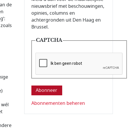
aan de
nieuwsbrief met beschouwingen,
en
opinies, columns en
g’:
achtergronden uit Den Haag en
 zoals
Brussel.
CAPTCHA
nige
Deze vraag is om te controleren dat u ee
e)
Abonnementen beheren
 wél
et
andere