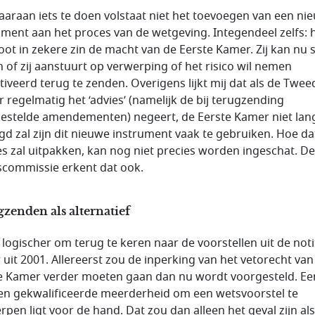
araan iets te doen volstaat niet het toevoegen van een ni
ument aan het proces van de wetgeving. Integendeel zelfs: 
oot in zekere zin de macht van de Eerste Kamer. Zij kan nu 
n of zij aanstuurt op verwerping of het risico wil nemen
iveerd terug te zenden. Overigens lijkt mij dat als de Twee
 regelmatig het ‘advies’ (namelijk de bij terugzending
estelde amendementen) negeert, de Eerste Kamer niet lan
gd zal zijn dit nieuwe instrument vaak te gebruiken. Hoe da
es zal uitpakken, kan nog niet precies worden ingeschat. De
scommissie erkent dat ook.
zenden als alternatief
s logischer om terug te keren naar de voorstellen uit de noti
 uit 2001. Allereerst zou de inperking van het vetorecht van
e Kamer verder moeten gaan dan nu wordt voorgesteld. Een
en gekwalificeerde meerderheid om een wetsvoorstel te
rpen ligt voor de hand. Dat zou dan alleen het geval zijn al