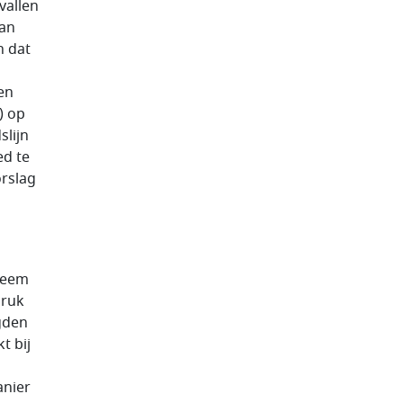
vallen
aan
n dat
en
) op
slijn
ed te
orslag
leem
druk
igden
t bij
anier