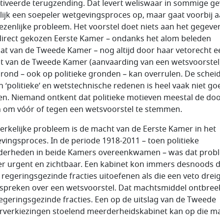
iveerde terugzending. Dat levert weliswaar in sommige ge
ijk een soepeler wetgevingsproces op, maar gaat voorbij 
ezenlijke probleem. Het voorstel doet niets aan het gegeve
direct gekozen Eerste Kamer – ondanks het alom beleden
at van de Tweede Kamer – nog altijd door haar vetorecht e
it van de Tweede Kamer (aanvaarding van een wetsvoorstel
grond – ook op politieke gronden – kan overrulen. De scheid
n ‘politieke’ en wetstechnische redenen is heel vaak niet go
en. Niemand ontkent dat politieke motieven meestal de do
 om vóór of tegen een wetsvoorstel te stemmen.
erkelijke probleem is de macht van de Eerste Kamer in het
vingsproces. In de periode 1918-2011 – toen politieke
erheden in beide Kamers overeenkwamen – was dat prob
r urgent en zichtbaar. Een kabinet kon immers desnoods 
 regeringsgezinde fracties uitoefenen als die een veto dre
e spreken over een wetsvoorstel. Dat machtsmiddel ontbreek
regeringsgezinde fracties. Een op de uitslag van de Tweede
verkiezingen stoelend meerderheidskabinet kan op die m