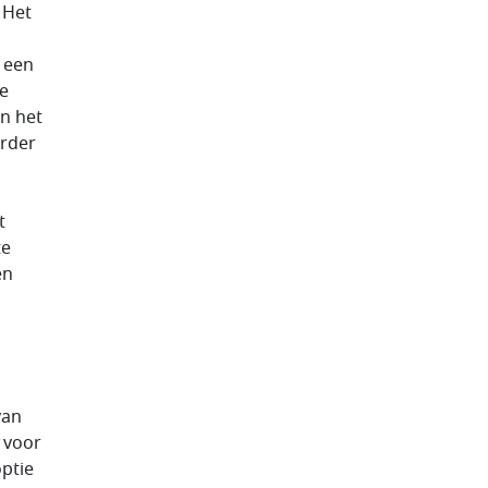
 Het
 een
De
n het
erder
t
te
en
van
 voor
ptie