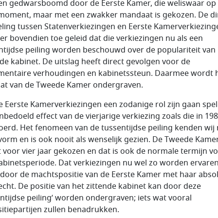
n gedwarsboomd door de Eerste Kamer, die weliswaar op
 moment, maar met een zwakker mandaat is gekozen. De di
ling tussen Statenverkiezingen en Eerste Kamerverkiezing
 er bovendien toe geleid dat die verkiezingen nu als een
ntijdse peiling worden beschouwd over de populariteit van
nde kabinet. De uitslag heeft direct gevolgen voor de
mentaire verhoudingen en kabinetssteun. Daarmee wordt 
at van de Tweede Kamer ondergraven.
e Eerste Kamerverkiezingen een zodanige rol zijn gaan spele
nbedoeld effect van de vierjarige verkiezing zoals die in 198
oerd. Het fenomeen van de tussentijdse peiling kenden wij n
vorm en is ook nooit als wenselijk gezien. De Tweede Kame
 voor vier jaar gekozen en dat is ook de normale termijn v
abinetsperiode. Dat verkiezingen nu wel zo worden ervaren
door de machtspositie van de Eerste Kamer met haar abso
echt. De positie van het zittende kabinet kan door deze
entijdse peiling’ worden ondergraven; iets wat vooral
itiepartijen zullen benadrukken.