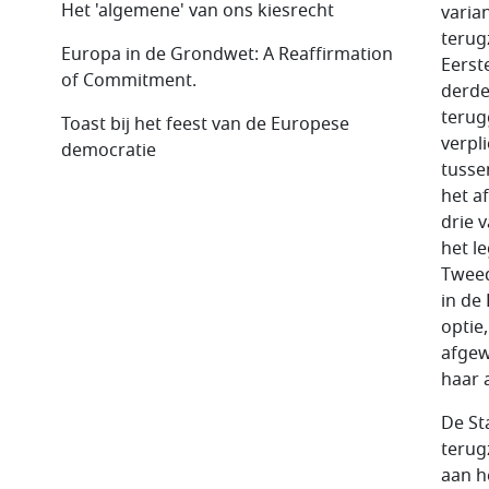
Het 'algemene' van ons kiesrecht
varia
terug
Europa in de Grondwet: A Reaffirmation
Eerst
of Commitment.
derde
terug
Toast bij het feest van de Europese
verpl
democratie
tusse
het a
drie 
het l
Tweed
in de
optie
afgew
haar 
De St
terug
aan h