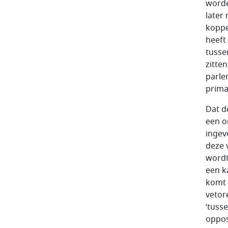
worde
later
koppe
heeft
tusse
zitte
parle
prima
Dat d
een o
ingev
deze 
wordt
een k
komt 
vetor
‘tuss
oppos