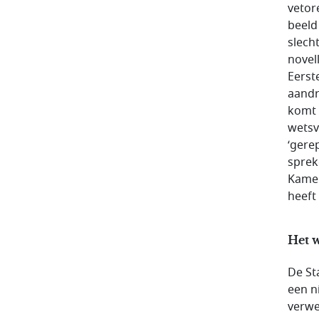
vetor
beeld
slech
novel
Eerst
aandr
komt 
wetsv
‘gere
sprek
Kamer
heeft
Het 
De St
een n
verwe