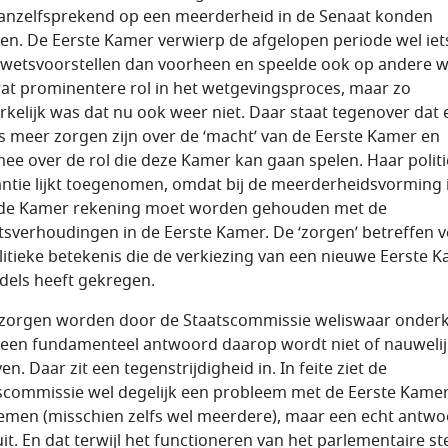
vanzelfsprekend op een meerderheid in de Senaat konden
en. De Eerste Kamer verwierp de afgelopen periode wel iet
wetsvoorstellen dan voorheen en speelde ook op andere w
at prominentere rol in het wetgevingsproces, maar zo
kelijk was dat nu ook weer niet. Daar staat tegenover dat 
s meer zorgen zijn over de ‘macht’ van de Eerste Kamer en
ee over de rol die deze Kamer kan gaan spelen. Haar polit
antie lijkt toegenomen, omdat bij de meerderheidsvorming 
e Kamer rekening moet worden gehouden met de
sverhoudingen in de Eerste Kamer. De ‘zorgen’ betreffen 
litieke betekenis die de verkiezing van een nieuwe Eerste 
dels heeft gekregen.
zorgen worden door de Staatscommissie weliswaar onder
een fundamenteel antwoord daarop wordt niet of nauwelij
n. Daar zit een tegenstrijdigheid in. In feite ziet de
scommissie wel degelijk een probleem met de Eerste Kame
men (misschien zelfs wel meerdere), maar een echt antw
 uit. En dat terwijl het functioneren van het parlementaire st