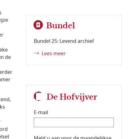
s
ijze
Bundel
er
Bundel 25: Levend archief
ieke
Lees meer
in de
verder
Kamer
De Hofvijver
kend,
ks
E-mail
r
oord
elsel
E-mailadres van de abonnee.
Meld u aan voor de maandelijkse