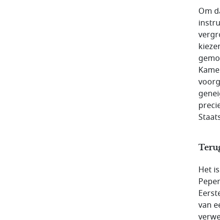
Om da
instr
vergr
kieze
gemot
Kamer
voorg
genei
preci
Staat
Terug
Het i
Peper
Eerst
van e
verwe