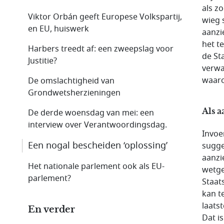
als z
Viktor Orbán geeft Europese Volkspartij,
wieg 
en EU, huiswerk
aanzi
het t
Harbers treedt af: een zweepslag voor
de St
Justitie?
verwa
waaro
De omslachtigheid van
Grondwetsherzieningen
Als a
De derde woensdag van mei: een
interview over Verantwoordingsdag.
Invoe
Een nogal bescheiden ‘oplossing’
sugge
aanzi
Het nationale parlement ook als EU-
wetge
parlement?
Staat
kan t
laats
En verder
Dat i