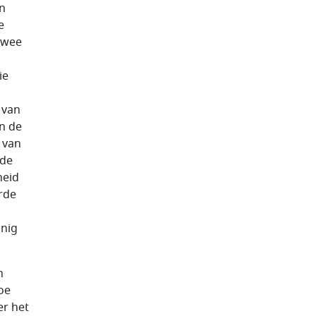
en
e
twee
ie
 van
n de
t van
 de
heid
rde
anig
n
oe
er het