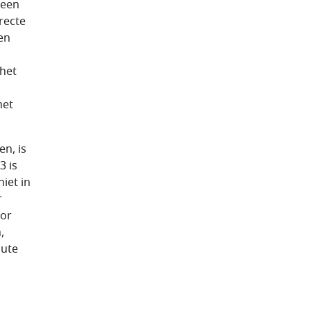
 een
recte
en
 het
het
n, is
3 is
iet in
r
oor
,
lute