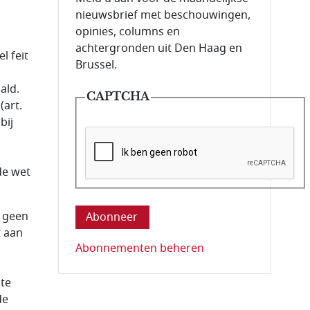
nieuwsbrief met beschouwingen,
opinies, columns en
achtergronden uit Den Haag en
l feit
Brussel.
ald.
CAPTCHA
(art.
bij
de wet
Deze vraag is om te controleren dat u ee
t geen
t aan
Abonnementen beheren
te
de