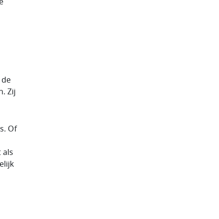
e
 de
. Zij
s. Of
 als
lijk