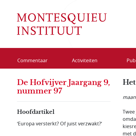
Overslaan en naar de inhoud gaan
Commentaar
Activiteiten
Publ
De Hofvijver Jaargang 9,
Het
nummer 97
maand
Twee 
Hoofdartikel
omdat
‘Europa versterkt? Of juist verzwakt?’
kiesr
met d