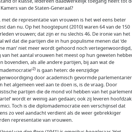
stand of klasse, iedereen daadwerkelijk toegang heeft tot d
 Kamers van de Staten-Generaal?
, met de representatie van vrouwen is het wel eens beter
st dan nu. Op het hoogtepunt (2010) waren 64 van de 150
leden vrouwen; dat zijn er nu slechts 46. De ironie van het
al wil dat die partijen die in hun populisme menen dat ‘de
e man’ niet meer wordt gehoord noch vertegenwoordigd,
g van het aantal vrouwen het meest op hun geweten hebben
n bovendien, als alle andere partijen, bij aan wat de
2)
omademocratie’
is gaan heten: de eenzijdige
genwoordiging door academisch gevormde parlementariër
in het algemeen veel aan te doen is, is de vraag. Door
istische partijen die de mond vol hebben van het parlement
ekartel’ wordt er weinig aan gedaan; ook zij leveren hoofdzake
mici. Toch is die diplomademocratie een verschijnsel dat
ens zo veel aandacht verdient als de weer gebrekkiger
den representatie van vrouwen.
. (Joop) van den Berg (1941) is emeritus hoogleraar 'Het