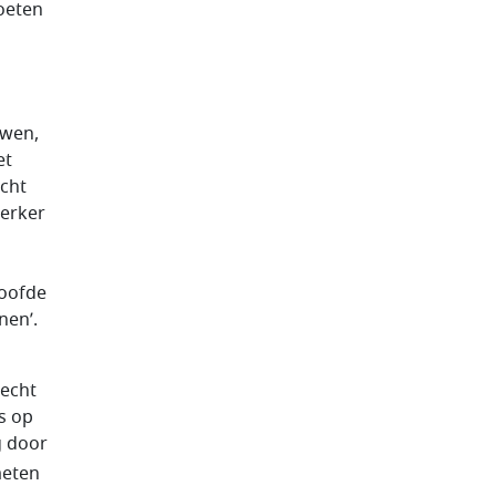
oeten
uwen,
et
echt
terker
hoofde
nen’.
recht
s op
g door
meten