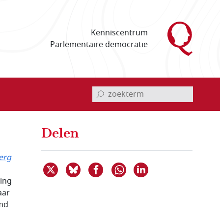
Kenniscentrum
Parlementaire democratie
invoerveld zoekterm
Delen
erg
Deel dit item op X
Deel dit item op Bluesky
Deel dit item op Facebook
Deel dit item op 
Delen via WhatsApp
ing
aar
emd