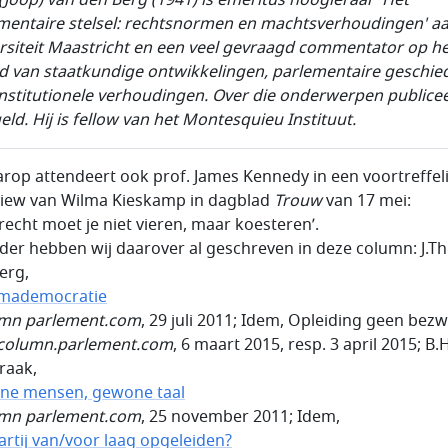
mentaire stelsel: rechtsnormen en machtsverhoudingen' a
rsiteit Maastricht en een veel gevraagd commentator op h
d van staatkundige ontwikkelingen, parlementaire geschie
nstitutionele verhoudingen. Over die onderwerpen publiceer
eld. Hij is fellow van het Montesquieu Instituut.
arop attendeert ook prof. James Kennedy in een voortreffeli
view van Wilma Kieskamp in dagblad
Trouw
van 17 mei:
recht moet je niet vieren, maar koesteren’.
rder hebben wij daarover al geschreven in deze column: J.Th.
erg,
omademocratie
mn parlement.com
, 29 juli 2011; Idem, Opleiding geen bez
column.parlement.com
, 6 maart 2015, resp. 3 april 2015; B.
raak,
ne mensen, gewone taal
mn parlement.com
, 25 november 2011; Idem,
artij van/voor laag opgeleiden?