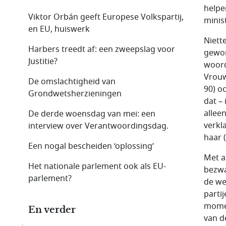
helpe
Viktor Orbán geeft Europese Volkspartij,
minis
en EU, huiswerk
Niett
Harbers treedt af: een zweepslag voor
gewor
Justitie?
woord
Vrouw
De omslachtigheid van
90) o
Grondwetsherzieningen
dat –
allee
De derde woensdag van mei: een
verkl
interview over Verantwoordingsdag.
haar 
Een nogal bescheiden ‘oplossing’
Met a
Het nationale parlement ook als EU-
bezwa
parlement?
de we
parti
momen
En verder
van d