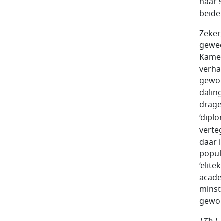
naar 
beide
Zeker
gewee
Kamer
verha
gewon
dalin
drage
‘dipl
verte
daar 
popul
‘elit
acade
minst
gewor
J.Th.J