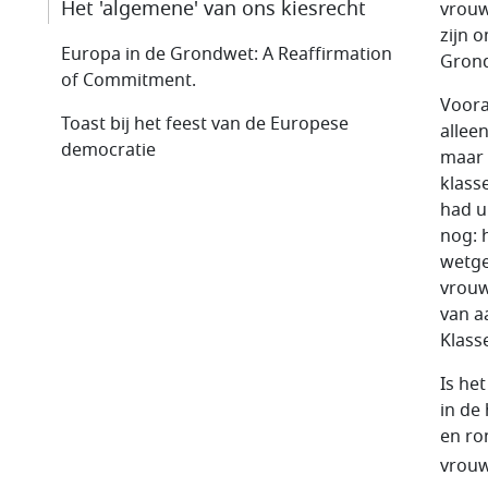
Het 'algemene' van ons kiesrecht
vrouw
zijn 
Europa in de Grondwet: A Reaffirmation
Grond
of Commitment.
Voora
Toast bij het feest van de Europese
allee
democratie
maar 
klass
had u
nog: 
wetge
vrouw
van a
Klass
Is he
in de
en ro
vrouw