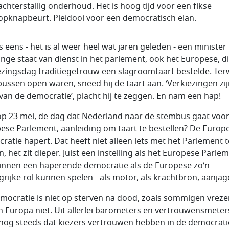
achterstallig onderhoud. Het is hoog tijd voor een fikse
opknapbeurt. Pleidooi voor een democratisch elan.
s eens - het is al weer heel wat jaren geleden - een minister
ange staat van dienst in het parlement, ook het Europese, d
ezingsdag traditiegetrouw een slagroomtaart bestelde. Terw
ussen open waren, sneed hij de taart aan. ‘Verkiezingen zij
 van de democratie’, placht hij te zeggen. En nam een hap!
 op 23 mei, de dag dat Nederland naar de stembus gaat voor
ese Parlement, aanleiding om taart te bestellen? De Europ
ratie hapert. Dat heeft niet alleen iets met het Parlement t
, het zit dieper. Juist een instelling als het Europese Parle
innen een haperende democratie als de Europese zo’n
grijke rol kunnen spelen - als motor, als krachtbron, aanjag
mocratie is niet op sterven na dood, zoals sommigen vreze
n Europa niet. Uit allerlei barometers en vertrouwensmeter
t nog steeds dat kiezers vertrouwen hebben in de democrati