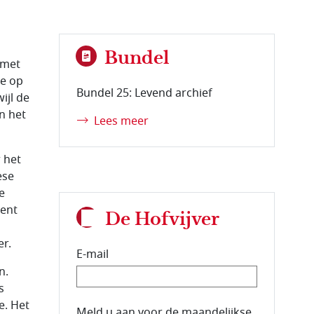
Bundel
 met
ie op
Bundel 25: Levend archief
ijl de
n het
Lees meer
 het
ese
e
ment
De Hofvijver
er.
E-mail
n.
s
e. Het
E-mailadres van de abonnee.
Meld u aan voor de maandelijkse