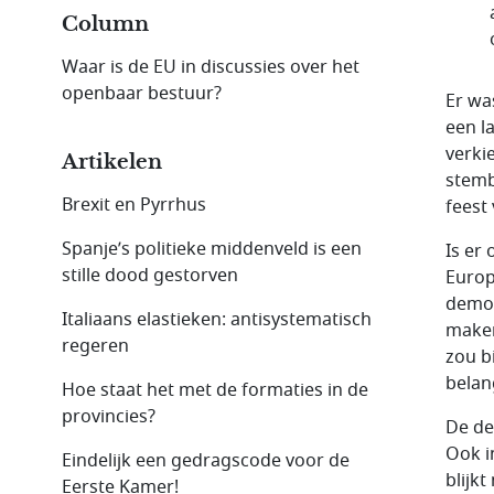
Column
Waar is de EU in discussies over het
openbaar bestuur?
Er wa
een l
verki
Artikelen
stemb
Brexit en Pyrrhus
feest
Spanje’s politieke middenveld is een
Is er
stille dood gestorven
Europ
democ
Italiaans elastieken: antisystematisch
maken
regeren
zou b
belan
Hoe staat het met de formaties in de
provincies?
De de
Ook i
Eindelijk een gedragscode voor de
blijk
Eerste Kamer!