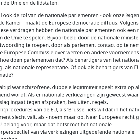
n de Unie en de lidstaten.
l ook de rol van de nationale parlementen - ook onze ‘eigen
e Kamer - maakt de Europese democratie diffuus. Volgens
ese verdragen hebben de nationale parlementen ook een r
n de Unie te spelen. Bijvoorbeeld door de nationale ministe
twoording te roepen, door als parlement contact op te ne
e Europese Commissie over wetten en andere voornemens
hoe doen parlementen dat? Als behartigers van het nation
g, als nationale representatie. Of ook als behartigers van E
matie?
ltijd wat schizofrene, dubbele legitimiteit speelt extra op a
end wordt. Als er nationale verkiezingen zijn geweest waa
tslag ingaat tegen afspraken, besluiten, regels,
htprocedures van de EU, als ‘Brussel’ iets wil dat in het nat
ment slecht valt, als - noem maar op. Naar Europees recht 
U-belang voor, maar dat botst met het nationale
rperspectief van via verkiezingen uitgeoefende nationale