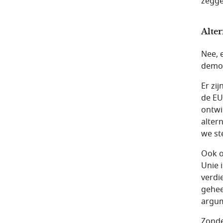
zegge
Alte
Nee, 
democr
Er zi
de EU
ontwi
alter
we st
Ook o
Unie 
verdi
gehee
argum
Zonde