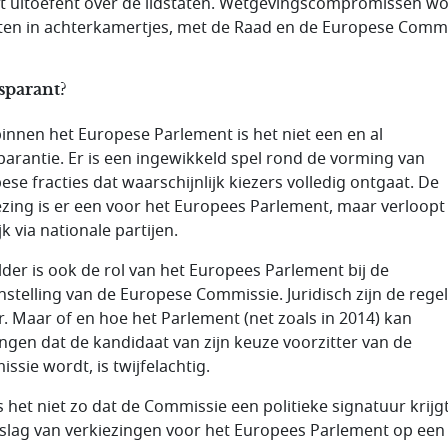
t uitoefent over de lidstaten. Wetgevingscompromissen w
ten in achterkamertjes, met de Raad en de Europese Commi
sparant?
innen het Europese Parlement is het niet een en al
parantie. Er is een ingewikkeld spel rond de vorming van
ese fracties dat waarschijnlijk kiezers volledig ontgaat. De
ezing is er een voor het Europees Parlement, maar verloopt
ijk via nationale partijen.
der is ook de rol van het Europees Parlement bij de
stelling van de Europese Commissie. Juridisch zijn de regel
r. Maar of en hoe het Parlement (net zoals in 2014) kan
ngen dat de kandidaat van zijn keuze voorzitter van de
ssie wordt, is twijfelachtig.
s het niet zo dat de Commissie een politieke signatuur krijgt
tslag van verkiezingen voor het Europees Parlement op een