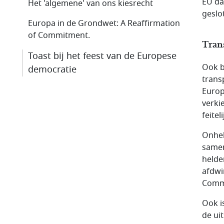
EU da
Het 'algemene' van ons kiesrecht
geslo
Europa in de Grondwet: A Reaffirmation
of Commitment.
Tran
Toast bij het feest van de Europese
Ook b
democratie
trans
Europ
verki
feitel
Onhel
samen
helde
afdwi
Commi
Ook i
de ui