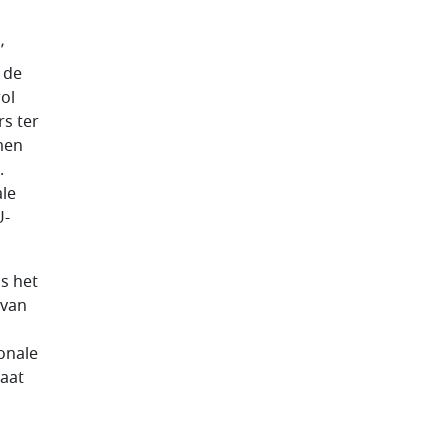
’
 de
ol
rs ter
men
.
ale
U-
ls het
rvan
ionale
gaat