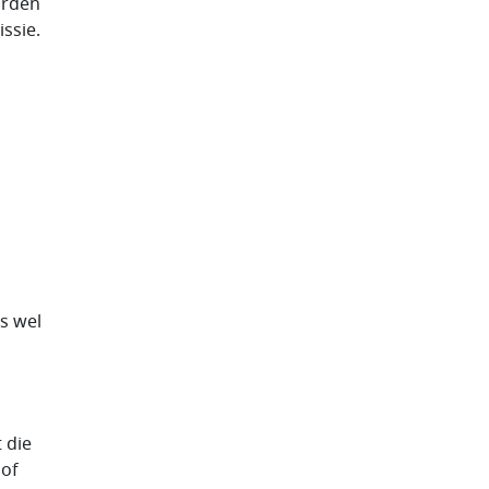
orden
ssie.
s wel
 die
 of