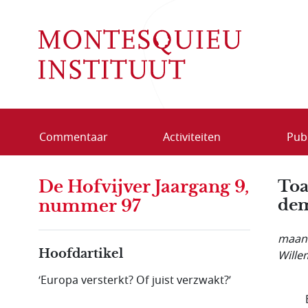
Overslaan en naar de inhoud gaan
Commentaar
Activiteiten
Publ
De Hofvijver Jaargang 9,
Toa
dem
nummer 97
maand
Hoofdartikel
Wille
‘Europa versterkt? Of juist verzwakt?’