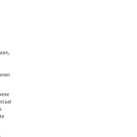
aten,
unnen
pese
staat
s
te
n