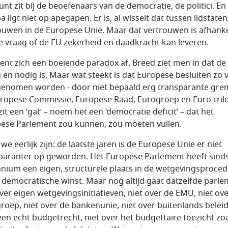
unt zit bij de beoefenaars van de democratie, de politici. En
 ligt niet op apegapen. Er is, al wisselt dat tussen lidstaten
ouwen in de Europese Unie. Maar dat vertrouwen is afhanke
e vraag of de EU zekerheid en daadkracht kan leveren.
kent zich een boeiende paradox af. Breed ziet men in dat de
g en nodig is. Maar wat steekt is dat Europese besluiten zo 
enomen worden - door niet bepaald erg transparante gre
uropese Commissie, Europese Raad, Eurogroep en Euro-tril
it een ‘gat’ – noem het een ‘democratie deficit’ – dat het
ese Parlement zou kunnen, zou moeten vullen.
we eerlijk zijn: de laatste jaren is de Europese Unie er niet
paranter op geworden. Het Europese Parlement heeft sind
nium een eigen, structurele plaats in de wetgevingsproced
s democratische winst. Maar nog altijd gaat datzelfde parl
over eigen wetgevingsinitiatieven, niet over de EMU, niet ov
roep, niet over de bankenunie, niet over buitenlands beleid
een echt budgetrecht, niet over het budgettaire toezicht zo