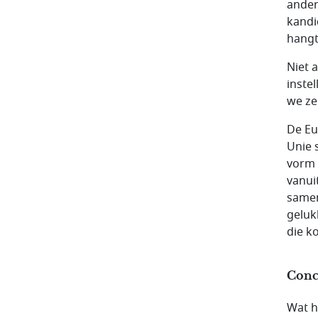
ander
kandi
hangt
Niet 
inste
we ze
De Eu
Unie 
vorm 
vanui
samen
geluk
die k
Conc
Wat h