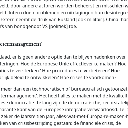
veld, door andere actoren worden beheerst en misschien w
eld. Intern doen problemen en uitdagingen hun desintegr
 Extern neemt de druk van Rusland [ook militair], China [ha
lfs van bondgenoot VS [politiek] toe.
betermanagement’
daad, er is geen andere optie dan te blijven nadenken over
teringen. Hoe de Europese Unie effectiever te maken? Hoe
tuties te versterken? Hoe procedures te verbeteren? Hoe
rlijk beleid te ontwikkelen? Hoe crises te voorkomen?
s meer dan een technocratisch of bureaucratisch getoonzet
etermanagement’. Het heeft alles te maken met de kwaliteit
ese democratie. Te lang zijn de democratische, rechtstateli
parante kant van de Europese integratie verwaarloosd. Te 
, zeker de laatste tien jaar, alles-wat-met-Europa-te-maken-
ken van crisisbestrijding gestaan: de financiele crisis, de