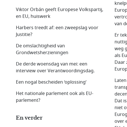
knelp
Viktor Orbán geeft Europese Volkspartij,
Europa
en EU, huiswerk
vertr
van d
Harbers treedt af: een zweepslag voor
Justitie?
Er te
nutti
De omslachtigheid van
weg g
Grondwetsherzieningen
als E
Daar z
De derde woensdag van mei: een
Europ
interview over Verantwoordingsdag.
Laten 
Een nogal bescheiden ‘oplossing’
trans
Het nationale parlement ook als EU-
decen
parlement?
Dat i
niet 
Eurog
En verder
over 