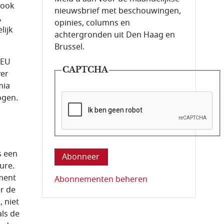
 ook
nieuwsbrief met beschouwingen,
,
opinies, columns en
lijk
achtergronden uit Den Haag en
Brussel.
 EU
CAPTCHA
ver
mia
ogen.
Deze vraag is om te controleren dat u ee
s een
ure.
ement
Abonnementen beheren
er de
, niet
als de