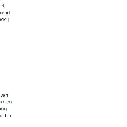
el
erend
ndel]
 van
jke en
lang
had in