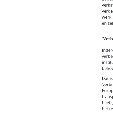
verka
verde
werk.
en ze
‘Ver
Inder
verbe
insti
behoo
Dat i
‘verb
Europ
trans
heeft
het te