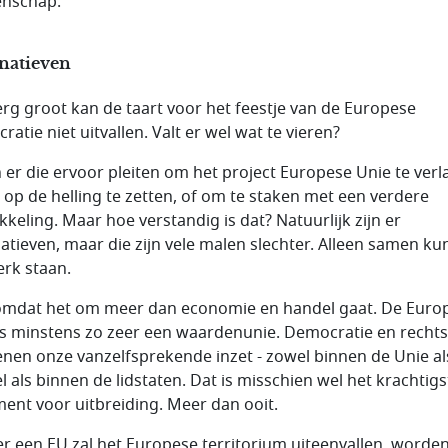
nschap.
rnatieven
erg groot kan de taart voor het feestje van de Europese
atie niet uitvallen. Valt er wel wat te vieren?
jn er die ervoor pleiten om het project Europese Unie te verl
 op de helling te zetten, of om te staken met een verdere
kkeling. Maar hoe verstandig is dat? Natuurlijk zijn er
natieven, maar die zijn vele malen slechter. Alleen samen k
erk staan.
mdat het om meer dan economie en handel gaat. De Euro
is minstens zo zeer een waardenunie. Democratie en rechts
enen onze vanzelfsprekende inzet - zowel binnen de Unie al
l als binnen de lidstaten. Dat is misschien wel het krachtigs
ent voor uitbreiding. Meer dan ooit.
r een EU zal het Europese territorium uiteenvallen, worde