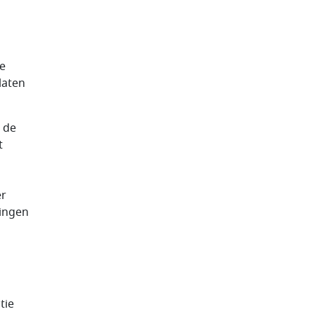
e
laten
 de
t
er
zingen
tie