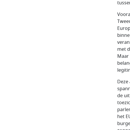
tusse
Voora
Tweed
Europ
binne
veran
met d
Maar 
belan
legiti
Deze a
spann
de ui
toezic
parle
het E
burge