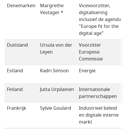
Denemarken
Margrethe
Vicevoorzitter,
l
Vestager *
digitalisering
inclusief de agenda
"Europe fit for the
digital age"
Duitsland
Ursula von der
Voorzitter
Leyen
Europese
Commissie
Estland
Kadri Simson
Energie
l
Finland
Jutta Urpilainen
Internationale
partnerschappen
Frankrijk
Sylvie Goulard
Industrieel beleid
L
en digitale interne
markt