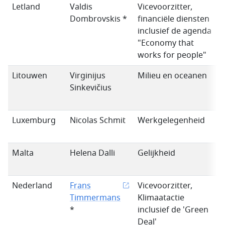
Letland
Valdis
Vicevoorzitter,
Dombrovskis *
financiële diensten
inclusief de agenda
"Economy that
works for people"
Litouwen
Virginijus
Milieu en oceanen
Sinkevičius
l
Luxemburg
Nicolas Schmit
Werkgelegenheid
Malta
Helena Dalli
Gelijkheid
Nederland
Frans
Vicevoorzitter,
Timmermans
Klimaatactie
*
inclusief de 'Green
Deal'