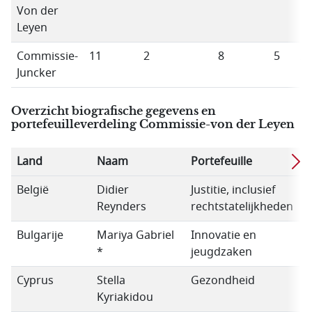
Von der
Leyen
Commissie-
11
2
8
5
2
Juncker
Overzicht biografische gegevens en
portefeuilleverdeling Commissie-von der Leyen
Land
Naam
Portefeuille
P
België
Didier
Justitie, inclusief
C
Reynders
rechtstatelijkheden
Bulgarije
Mariya Gabriel
Innovatie en
*
jeugdzaken
Cyprus
Stella
Gezondheid
Kyriakidou