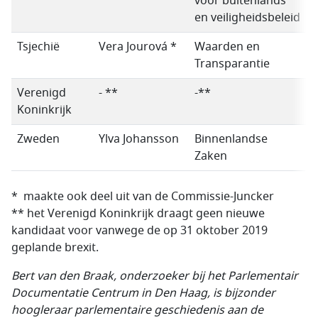
voor buitenlands
en veiligheidsbeleid
Tsjechië
Vera Jourová *
Waarden en
C
Transparantie
Verenigd
- **
-**
-
Koninkrijk
Zweden
Ylva Johansson
Binnenlandse
Zaken
* maakte ook deel uit van de Commissie-Juncker
** het Verenigd Koninkrijk draagt geen nieuwe
kandidaat voor vanwege de op 31 oktober 2019
geplande brexit.
Bert van den Braak, onderzoeker bij het Parlementair
Documentatie Centrum in Den Haag, is bijzonder
hoogleraar parlementaire geschiedenis aan de