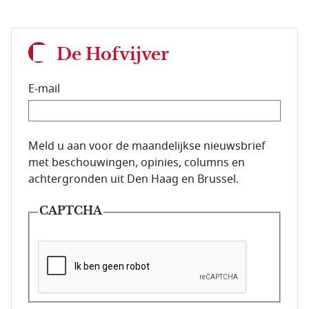
De Hofvijver
E-mail
E-mailadres van de abonnee.
Meld u aan voor de maandelijkse nieuwsbrief
met beschouwingen, opinies, columns en
achtergronden uit Den Haag en Brussel.
CAPTCHA
Deze vraag is om te controleren dat u een mens be