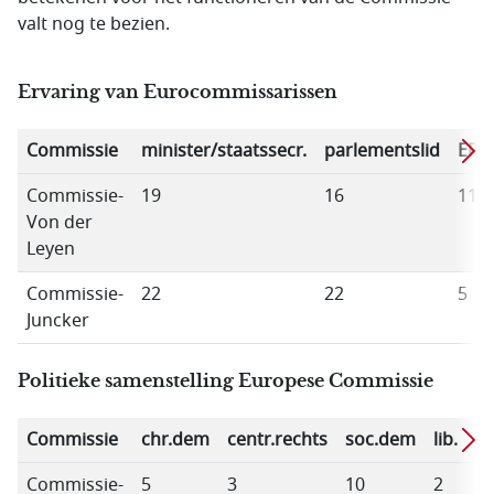
valt nog te bezien.
Ervaring van Eurocommissarissen
Commissie
minister/staatssecr.
parlementslid
EP
Commissie-
19
16
11
Von der
Leyen
Commissie-
22
22
5
Juncker
Politieke samenstelling Europese Commissie
Commissie
chr.dem
centr.rechts
soc.dem
lib.
li
Commissie-
5
3
10
2
3