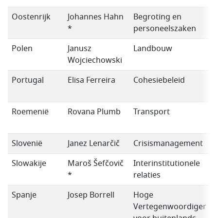
Oostenrijk
Johannes Hahn
Begroting en
*
personeelszaken
Polen
Janusz
Landbouw
C
Wojciechowski
Portugal
Elisa Ferreira
Cohesiebeleid
Roemenië
Rovana Plumb
Transport
Slovenië
Janez Lenarčič
Crisismanagement
P
Slowakije
Maroš Šefčovič
Interinstitutionele
*
relaties
Spanje
Josep Borrell
Hoge
Vertegenwoordiger