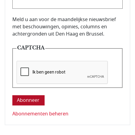
E-mailadres van de abonnee.
Meld u aan voor de maandelijkse nieuwsbrief
met beschouwingen, opinies, columns en
achtergronden uit Den Haag en Brussel.
CAPTCHA
Deze vraag is om te controleren dat u een mens be
Abonnementen beheren