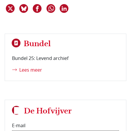
Deel dit item op X
Deel dit item op Bluesky
Deel dit item op Facebook
Deel dit item op Linkedin
Delen via WhatsApp
Bundel
Bundel 25: Levend archief
Lees meer
De Hofvijver
E-mail