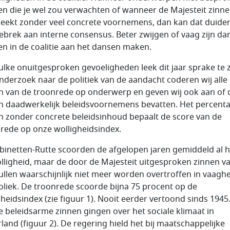
n die je wel zou verwachten of wanneer de Majesteit zinn
reekt zonder veel concrete voornemens, dan kan dat duide
ebrek aan interne consensus. Beter zwijgen of vaag zijn da
n in de coalitie aan het dansen maken.
ulke onuitgesproken gevoeligheden leek dit jaar sprake te zi
nderzoek naar de politiek van de aandacht coderen wij alle
n van de troonrede op onderwerp en geven wij ook aan of 
n daadwerkelijk beleidsvoornemens bevatten. Het percent
n zonder concrete beleidsinhoud bepaalt de score van de
rede op onze wolligheidsindex.
binetten-Rutte scoorden de afgelopen jaren gemiddeld al 
lligheid, maar de door de Majesteit uitgesproken zinnen va
zullen waarschijnlijk niet meer worden overtroffen in vaagh
liek. De troonrede scoorde bijna 75 procent op de
gheidsindex (zie figuur 1). Nooit eerder vertoond sinds 1945.
e beleidsarme zinnen gingen over het sociale klimaat in
land (figuur 2). De regering hield het bij maatschappelijke