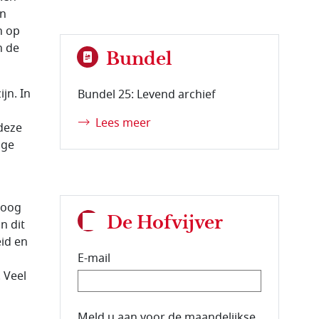
en
n op
n de
Bundel
jn. In
Bundel 25: Levend archief
Lees meer
deze
age
hoog
De Hofvijver
n dit
eid en
E-mail
 Veel
E-mailadres van de abonnee.
Meld u aan voor de maandelijkse