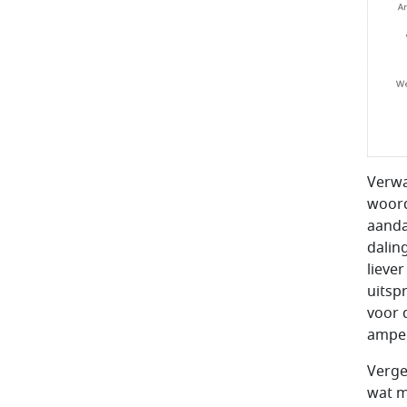
Verwa
woord
aanda
dalin
liever
uitsp
voor 
amper
Verge
wat m