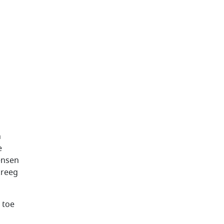
n
e
ensen
kreeg
 toe