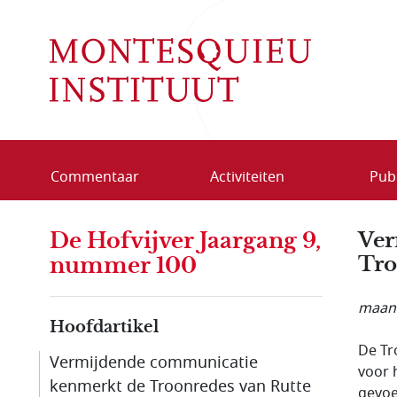
Overslaan en naar de inhoud gaan
Commentaar
Activiteiten
Publ
De Hofvijver Jaargang 9,
Ver
Tro
nummer 100
maand
Hoofdartikel
De Tr
Vermijdende communicatie
voor 
kenmerkt de Troonredes van Rutte
gevoe