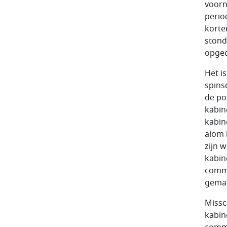
voorn
perio
korte
stond
opgeda
Het i
spins
de po
kabin
kabin
alom 
zijn 
kabin
commu
gema
Missc
kabin