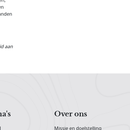
en,
en
handen
id aan
a's
Over ons
l
Missie en doelstelling