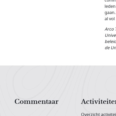
commu
leden
gaan.
al vol
Arco 
Unive
belei
de Uni
Hoofdnavigatiemenu
Commentaar
Activiteite
Overzicht activite