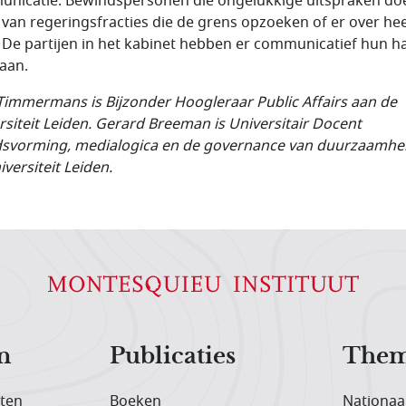
nicatie. Bewindspersonen die ongelukkige uitspraken do
 van regeringsfracties die de grens opzoeken of er over he
 De partijen in het kabinet hebben er communicatief hun 
 aan.
Timmermans is Bijzonder Hoogleraar Public Affairs aan de
rsiteit Leiden. Gerard Breeman is Universitair Docent
dsvorming, medialogica en de governance van duurzaamhe
versiteit Leiden.
n
Publicaties
Them
iten
Boeken
Nationaa