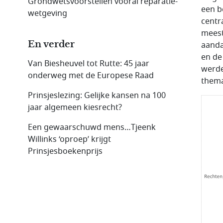
Grondwetsvoorstellen vooral reparatie-
een b
wetgeving
centr
meest
En verder
aanda
en de
Van Biesheuvel tot Rutte: 45 jaar
werde
onderweg met de Europese Raad
thema
Prinsjeslezing: Gelijke kansen na 100
jaar algemeen kiesrecht?
Een gewaarschuwd mens…Tjeenk
Willinks ‘oproep’ krijgt
Prinsjesboekenprijs