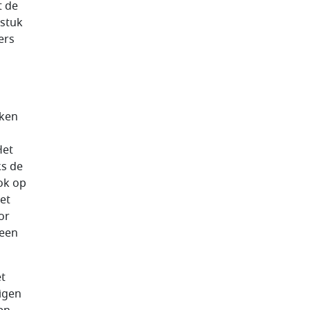
t de
 stuk
ers
nken
Het
ks de
ok op
et
or
heen
t
eigen