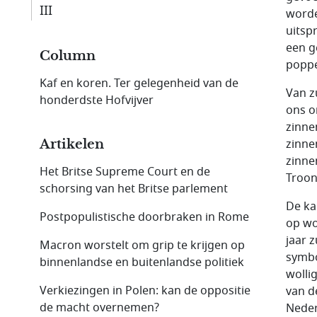
III
worde
uitsp
een g
Column
poppe
Kaf en koren. Ter gelegenheid van de
Van z
honderdste Hofvijver
ons o
zinne
zinne
Artikelen
zinne
Het Britse Supreme Court en de
Troon
schorsing van het Britse parlement
De ka
Postpopulistische doorbraken in Rome
op wo
jaar 
Macron worstelt om grip te krijgen op
symbo
binnenlandse en buitenlandse politiek
wolli
Verkiezingen in Polen: kan de oppositie
van d
de macht overnemen?
Neder