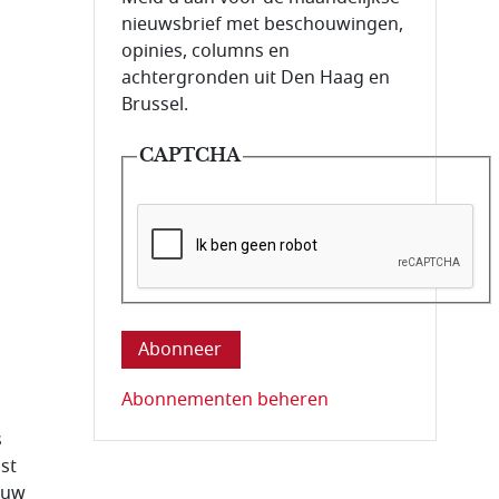
nieuwsbrief met beschouwingen,
opinies, columns en
achtergronden uit Den Haag en
Brussel.
CAPTCHA
Deze vraag is om te controleren dat u ee
Abonnementen beheren
s
st
rouw