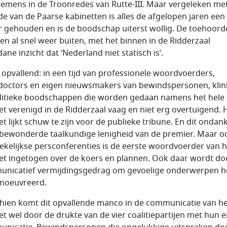
emens in de Troonredes van Rutte-III. Maar vergeleken me
de van de Paarse kabinetten is alles de afgelopen jaren een
r gehouden en is de boodschap uiterst wollig. De toehoord
en al snel weer buiten, met het binnen in de Ridderzaal
ne inzicht dat ‘Nederland niet statisch is’.
s opvallend: in een tijd van professionele woordvoerders,
doctors en eigen nieuwsmakers van bewindspersonen, kli
litieke boodschappen die worden gedaan namens het hele
et verenigd in de Ridderzaal vaag en niet erg overtuigend. 
et lijkt schuw te zijn voor de publieke tribune. En dit ondan
bewonderde taalkundige lenigheid van de premier. Maar o
wekelijkse persconferenties is de eerste woordvoerder van h
et ingetogen over de koers en plannen. Ook daar wordt do
nicatief vermijdingsgedrag om gevoelige onderwerpen 
noeuvreerd.
hien komt dit opvallende manco in de communicatie van he
et wel door de drukte van de vier coalitiepartijen met hun 