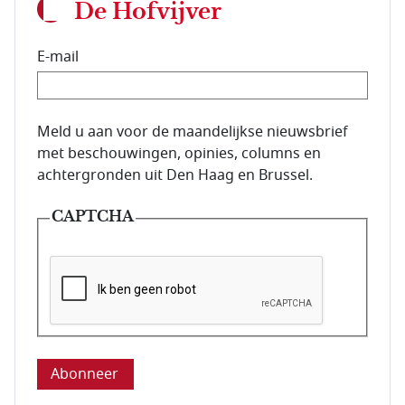
De Hofvijver
E-mail
E-mailadres van de abonnee.
Meld u aan voor de maandelijkse nieuwsbrief
met beschouwingen, opinies, columns en
achtergronden uit Den Haag en Brussel.
CAPTCHA
Deze vraag is om te controleren dat u een mens be