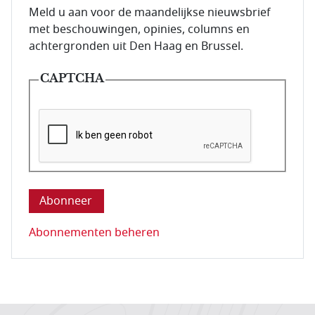
E-mailadres van de abonnee.
Meld u aan voor de maandelijkse nieuwsbrief
met beschouwingen, opinies, columns en
achtergronden uit Den Haag en Brussel.
CAPTCHA
Deze vraag is om te controleren dat u een mens be
Abonnementen beheren