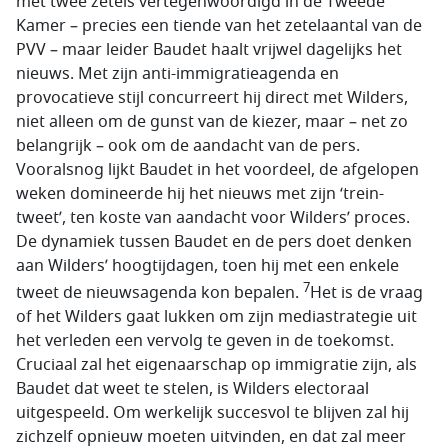
met twee zetels vertegenwoordigd in de Tweede
Kamer – precies een tiende van het zetelaantal van de
PVV – maar leider Baudet haalt vrijwel dagelijks het
nieuws. Met zijn anti-immigratieagenda en
provocatieve stijl concurreert hij direct met Wilders,
niet alleen om de gunst van de kiezer, maar – net zo
belangrijk – ook om de aandacht van de pers.
Vooralsnog lijkt Baudet in het voordeel, de afgelopen
weken domineerde hij het nieuws met zijn ‘trein-
tweet’, ten koste van aandacht voor Wilders’ proces.
De dynamiek tussen Baudet en de pers doet denken
aan Wilders’ hoogtijdagen, toen hij met een enkele
7
tweet de nieuwsagenda kon bepalen.
Het is de vraag
of het Wilders gaat lukken om zijn mediastrategie uit
het verleden een vervolg te geven in de toekomst.
Cruciaal zal het eigenaarschap op immigratie zijn, als
Baudet dat weet te stelen, is Wilders electoraal
uitgespeeld. Om werkelijk succesvol te blijven zal hij
zichzelf opnieuw moeten uitvinden, en dat zal meer