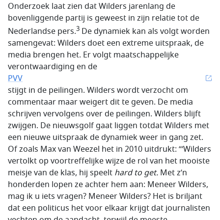
Onderzoek laat zien dat Wilders jarenlang de
bovenliggende partij is geweest in zijn relatie tot de
3
Nederlandse pers.
De dynamiek kan als volgt worden
samengevat: Wilders doet een extreme uitspraak, de
media brengen het. Er volgt maatschappelijke
verontwaardiging en de
PVV
stijgt in de peilingen. Wilders wordt verzocht om
commentaar maar weigert dit te geven. De media
schrijven vervolgens over de peilingen. Wilders blijft
zwijgen. De nieuwsgolf gaat liggen totdat Wilders met
een nieuwe uitspraak de dynamiek weer in gang zet.
Of zoals Max van Weezel het in 2010 uitdrukt: “‘Wilders
vertolkt op voortreffelijke wijze de rol van het mooiste
meisje van de klas, hij speelt
hard to get.
Met z’n
honderden lopen ze achter hem aan: Meneer Wilders,
mag ik u iets vragen? Meneer Wilders? Het is briljant
dat een politicus het voor elkaar krijgt dat journalisten
vechten om de aandacht, terwijl de meeste