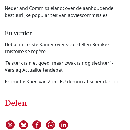
Nederland Commissieland: over de aanhoudende
bestuurlijke populariteit van adviescommissies
En verder
Debat in Eerste Kamer over voorstellen-Remkes:
l'histoire se répète
‘Te sterk is niet goed, maar zwak is nog slechter’ -
Verslag Actualiteitendebat
Promotie Koen van Zon: 'EU democratischer dan ooit'
Delen
Deel dit item op X
Deel dit item op Bluesky
Deel dit item op Facebook
Deel dit item op Linkedin
Delen via WhatsApp