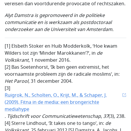
vereisen dan voortdurende provocatie of rechtszaken.
Alyt Damstra is gepromoveerd in de politieke
communicatie en is werkzaam als postdoctoraal
onderzoeker aan de Universiteit van Amsterdam.
[1] Elsbeth Stoker en Huib Modderkolk, ‘Hoe kwam
Wilders tot zijn ‘Minder Marokkanen’?’, in
de
Volkskrant,
1 november 2016.
[2] Bas Soetenhorst, ‘Ik ben geen extremist, het
voornaamste probleem zijn de radicale moslims’, in:
Het Parool,
31 december 2004.
[3]
Ruigrok, N., Scholten, O., Krijt, M., & Schaper, J.
(2009). Fitna in de media: een brongerichte
mediahype
.
Tijdschrift voor Communicatiewetenschap
,
37
(3), 238.
[4] Sterre Lindhout, ‘It takes one to tango’, in:
de
Volkskrant
, 25 februari 2012.[5] Damstra, A., Jacobs, L.,