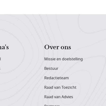
a's
Over ons
l
Missie en doelstelling
s
Bestuur
Redactieteam
Raad van Toezicht
Raad van Advies