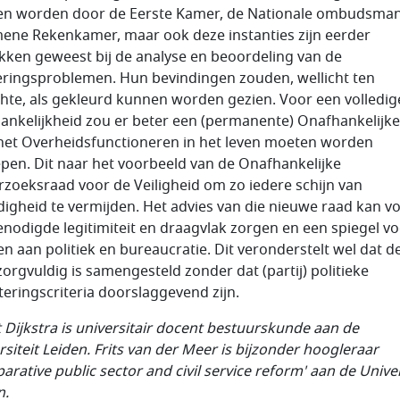
n worden door de Eerste Kamer, de Nationale ombudsman
ene Rekenkamer, maar ook deze instanties zijn eerder
kken geweest bij de analyse en beoordeling van de
eringsproblemen. Hun bevindingen zouden, wellicht ten
hte, als gekleurd kunnen worden gezien. Voor een volledig
ankelijkheid zou er beter een (permanente) Onafhankelijk
het Overheidsfunctioneren in het leven moeten worden
pen. Dit naar het voorbeeld van de Onafhankelijke
zoeksraad voor de Veiligheid om zo iedere schijn van
jdigheid te vermijden. Het advies van die nieuwe raad kan v
enodigde legitimiteit en draagvlak zorgen en een spiegel v
n aan politiek en bureaucratie. Dit veronderstelt wel dat d
zorgvuldig is samengesteld zonder dat (partij) politieke
teringscriteria doorslaggevend zijn.
t Dijkstra is universitair docent bestuurskunde aan de
rsiteit Leiden. Frits van der Meer is bijzonder hoogleraar
arative public sector and civil service reform' aan de Univer
n.