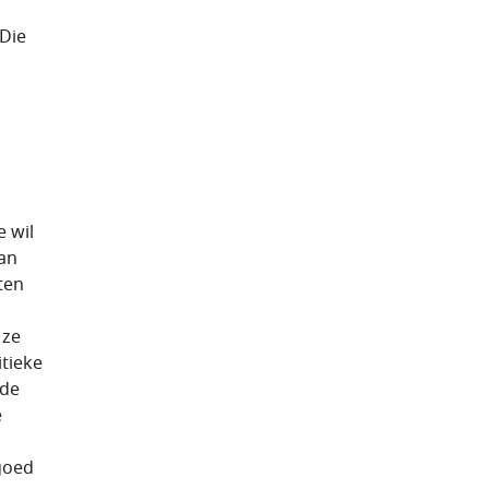
 Die
e wil
van
ten
 ze
tieke
 de
e
 goed