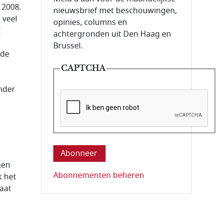
 2008.
nieuwsbrief met beschouwingen,
 veel
opinies, columns en
t
achtergronden uit Den Haag en
Brussel.
 de
CAPTCHA
onder
Deze vraag is om te controleren dat u ee
gen
Abonnementen beheren
k het
aat