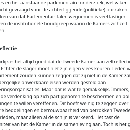
res en het aanstaande parlementaire onderzoek, wel vaker
cht gevraagd voor de achterliggende (politieke) oorzaken.
ken van dat Parlementair falen wegnemen is veel lastiger
en de institutionele houdgreep waarin de Kamers zichzelf
en.
eflectie
rlijk is het altijd goed dat de Tweede Kamer aan zelfreflecti
 Echter de slager moet niet zijn eigen vlees keuren. Leden 
arlement zouden kunnen zeggen dat zij niet in de Kamer za
dergelijke onwerkbare eisen werden gesteld aan
eringsorganisaties. Maar dat is wat te gemakkelijk. Immers,
 de verdenking op zich partijgenoten te beschermen en poli
ingen te willen vereffenen. Dit hoeft weinig te zeggen over
re bedoelingen en betrouwbaarheid van betrokken Tweed
leden, maar alleen al de schijn is verkeerd. Het tast de
imiteit van het de Kamer in de samenleving aan. Toch is het