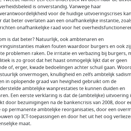
verheidsbeleid is onverstandig. Vanwege haar
erantwoordelijkheid voor de huidige uitvoeringscrises ka
 dat beter overlaten aan een onafhankelijke instantie, zoal
 richten onafhankelijke raad voor het overheidsfunctionere
m is dat beter? Natuurlijk, ook ambtenaren en
eringsinstanties maken fouten waardoor burgers en ook zij 
ote problemen raken. De irritatie en verbazing bij burgers, 
itiek is zo groot dat het haast onmogelijk lijkt dat er geen
de of, erger, kwade bedoelingen achter schuil gaan. Woor
estuurlijk onvermogen, knulligheid en zelfs ambtelijk sadis
n in oplopende graad van hevigheid gebruikt om de
derstelde ambtelijke wanprestaties te kunnen duiden en
ren. Een eerste verklaring is dat de (ambtelijke) uitvoering 
kt door bezuinigingen na de bankencrisis van 2008, door e
ie op permanente ambtelijke reorganisaties, door een over
ouwen op ICT-toepassingen en door het uit het oog verlieze
nselijke maat.