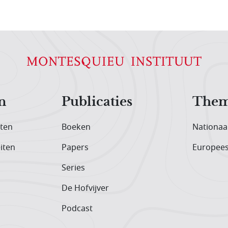
n
Publicaties
Them
iten
Boeken
Nationaa
iten
Papers
Europee
Series
De Hofvijver
Podcast