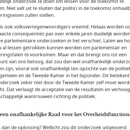
delijk onderzoek te doen om lessen voor de toekomst te
n. Niet valt uit te sluiten dat politici in de toekomst onhaal
ringseisen zullen stellen.
 is ook volksvertegenwoordigers vreemd. Helaas worden o
xacte consequenties pas over enkele jaren duidelijk worde
e parlementaire onderzoeken in het verschiet. Laten we h
u al lessen getrokken kunnen worden om parlementair en
eringsfalen te voorkomen. Maar en dat brengt ons tot een
unt van ons betoog, dat zou dan wel onafhankelijk onderz
n zijn, vooral ook onafhankelijk ten opzichte van de politie
lgemeen en de Tweede Kamer in het bijzonder. Dit betekent
nderzoek zeker niet door de Tweede Kamer zelf moet wor
cht. Dat verlaagt de acceptatie van de resultaten en verhoog
chappelijk wantrouwen richting de politiek.
 een onafhankelijke Raad voor het Overheidsfunctio
s dan de oplossing? Wellicht zou dit onderzoek uitgevoerd