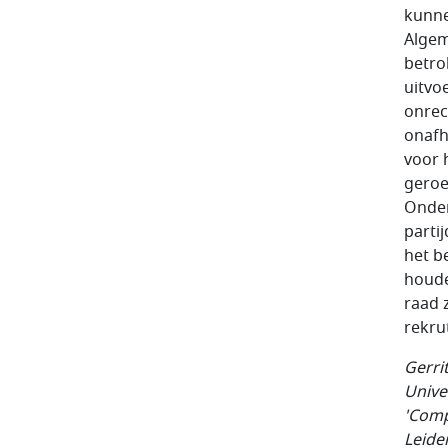
kunne
Algem
betro
uitvo
onrec
onafh
voor 
geroe
Onder
parti
het b
houde
raad 
rekru
Gerri
Unive
'Comp
Leide