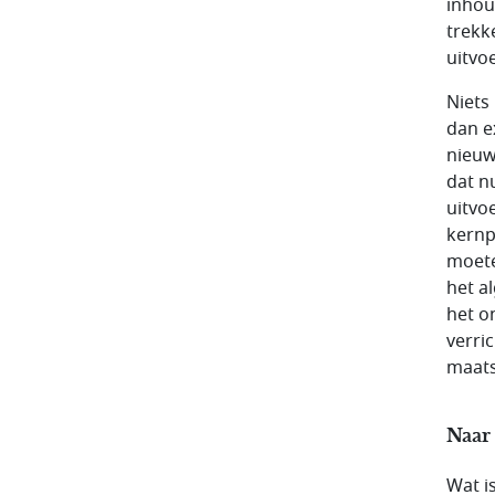
inhou
trekke
uitvoe
Niets
dan e
nieuw
dat n
uitvo
kernp
moete
het a
het o
verri
maats
Naar
Wat i