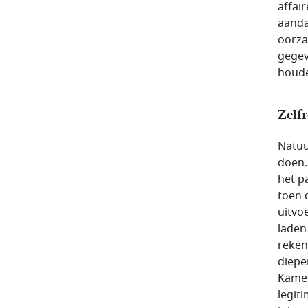
affai
aanda
oorza
gegev
houd
Zelfr
Natuu
doen.
het p
toen 
uitvo
laden
reken
diepe
Kamer
legit