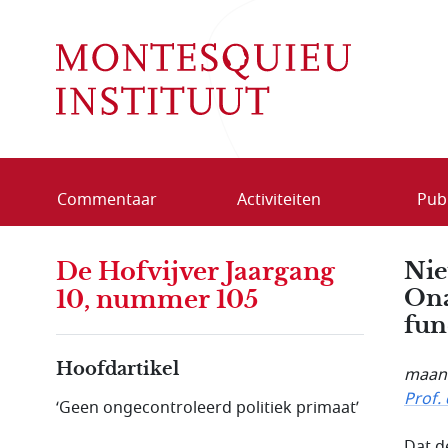
Overslaan en naar de inhoud gaan
Commentaar
Activiteiten
Publ
De Hofvijver Jaargang
Nie
Ona
10, nummer 105
fun
Hoofdartikel
maand
Prof. 
‘Geen ongecontroleerd politiek primaat’
Dat d