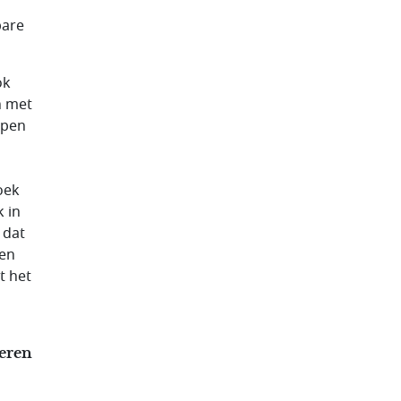
bare
ok
n met
open
oek
k in
 dat
den
t het
neren