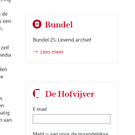
n de
s een
Bundel
n.
Bundel 25: Levend archief
zelf
Lees meer
media
den
me
De Hofvijver
is
en
E-mail
matig
n van
E-mailadres van de abonnee.
Meld u aan voor de maandelijkse