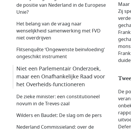
Maar 
de positie van Nederland in de Europese
Zij s
Unie?
verder
Het belang van de vraag naar
gecha
wenselijkheid samenwerking met FVD
Frank
niet overdrijven
gecha
monst
Flitsenquête ‘Ongewenste beïnvloeding’
Frank
ongeschikt instrument
duide
Niet een Parlementair Onderzoek,
maar een Onafhankelijke Raad voor
Twee
het Overheids-functioneren
De po
De zieke minister: een constitutioneel
veran
novum in de Treves-zaal
onbek
rappo
Wilders en Baudet: De slag om de pers
uitvo
Defen
Nederland Commissieland: over de