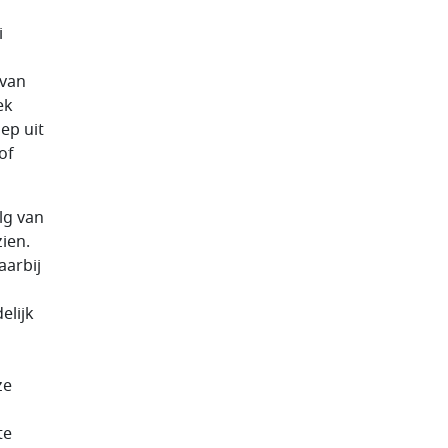
i
 van
ek
ep uit
of
lg van
zien.
aarbij
elijk
ze
te