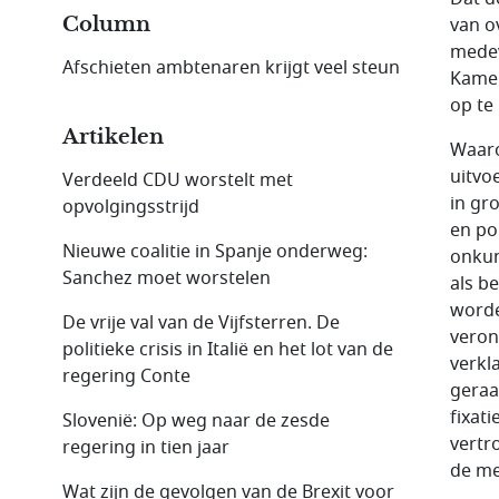
Column
van o
medev
Afschieten ambtenaren krijgt veel steun
Kamer
op te
Artikelen
Waaro
uitvo
Verdeeld CDU worstelt met
in gr
opvolgingsstrijd
en pol
Nieuwe coalitie in Spanje onderweg:
onkun
Sanchez moet worstelen
als b
worde
De vrije val van de Vijfsterren. De
veron
politieke crisis in Italië en het lot van de
verkla
regering Conte
geraa
fixat
Slovenië: Op weg naar de zesde
vertr
regering in tien jaar
de me
Wat zijn de gevolgen van de Brexit voor