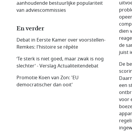
uitvo
aanhoudende bestuurlijke populariteit
probl
van adviescommissies
opeen
compl
En verder
dien 
reage
Debat in Eerste Kamer over voorstellen-
de sa
Remkes: l'histoire se répète
juist 
‘Te sterk is niet goed, maar zwak is nog
De be
slechter’ - Verslag Actualiteitendebat
scorin
Promotie Koen van Zon: 'EU
Daarm
democratischer dan ooit'
een s
ontbr
voor 
boeze
appar
regel
ingew