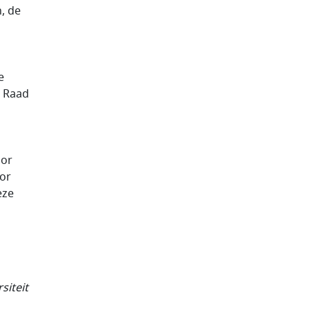
, de
e
e Raad
oor
oor
eze
siteit