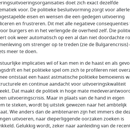
eringsuitvoeringsorganisaties doet zich exact dezelfde
ematiek voor. De politieke besluitvorming zorgt voor allerle
gestapelde eisen en wensen die een gedegen uitvoering
iceren en frustreren. Dit met alle negatieve consequenties
voor burgers en in het verlengde de overheid zelf. Die politi
ert ook weer automatisch op een al dan niet doordachte ro
menleving om strenger op te treden (zie de Bulgarencrisis) 
iets meer te doen.
stuurlijke implicaties wil of kan men in de haast en als gevo
gsdrift en het politieke spel om zich te profileren niet over
ee ontstaat een haast astmatische politieke bemoeienis w
tructurele en continue aandacht voor uitvoeringskwaliteit
eekt. Dat maakt de politiek in hoge mate medeverantwoord
een uitvoeringscrisis. Maar in plaats van de hand in eigen
m te steken, wordt bij uitstek gewezen naar het ambtelijk
aat. Wie anders dan de ambtenaren zijn het immers die de
ingen uitvoeren, naar dieperliggende oorzaken zoeken is
ikkeld. Gelukkig wordt, zeker naar aanleiding van de recen