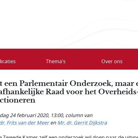
icaties
Thema's
Over ons
t een Parlementair Onderzoek, maar 
fhankelijke Raad voor het Overheids
ctioneren
ag 24 februari 2020, 13:00
, column van
dr. Frits van der Meer
en
Mr. dr. Gerrit Dijkstra
e Tweede Kamer zelf een onderzoek wil doen naar de uitvo