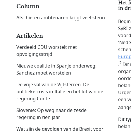
Het 
Column
in dr
Afschieten ambtenaren krijgt veel steun
Begin
SyRI-
voord
Artikelen
'Nede
Verdeeld CDU worstelt met
schen
opvolgingsstrijd
Europ
2
.
Dit 
Nieuwe coalitie in Spanje onderweg:
organ
Sanchez moet worstelen
oorde
De vrije val van de Vijfsterren. De
belan
politieke crisis in Italië en het lot van de
Urgen
regering Conte
een v
aange
Slovenië: Op weg naar de zesde
regering in tien jaar
Dit t
belan
Wat zijn de gevolgen van de Brexit voor