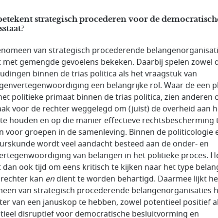
etekent strategisch procederen voor de democratisch
sstaat?
enomeen van strategisch procederende belangenorganisat
 met gemengde gevoelens bekeken. Daarbij spelen zowel 
udingen binnen de trias politica als het vraagstuk van
genvertegenwoordiging een belangrijke rol. Waar de een pl
het politieke primaat binnen de trias politica, zien anderen 
aak voor de rechter weggelegd om (juist) de overheid aan h
 te houden en op die manier effectieve rechtsbescherming 
n voor groepen in de samenleving. Binnen de politicologie 
urskunde wordt veel aandacht besteed aan de onder- en
ertegenwoordiging van belangen in het politieke proces. H
 dan ook tijd om eens kritisch te kijken naar het type belan
e rechter kan
en
dient te worden behartigd. Daarmee lijkt he
een van strategisch procederende belangenorganisaties h
ter van een januskop te hebben, zowel potentieel positief a
tieel disruptief voor democratische besluitvorming en