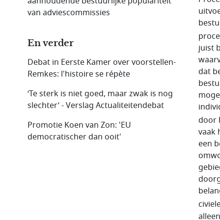
aanhoudende bestuurlijke populariteit
uitvo
van adviescommissies
bestuu
proce
En verder
juist
waarv
Debat in Eerste Kamer over voorstellen-
dat b
Remkes: l'histoire se répète
bestu
‘Te sterk is niet goed, maar zwak is nog
mogel
slechter’ - Verslag Actualiteitendebat
indiv
door 
Promotie Koen van Zon: 'EU
vaak 
democratischer dan ooit'
een b
omwon
gebie
door
belan
civie
allee