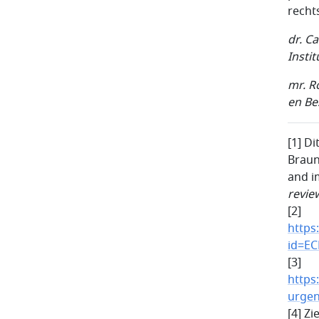
recht
dr. C
Insti
mr. R
en Be
[1] D
Braun,
and im
revie
[2]
https
id=EC
[3]
https
urge
[4] Zi