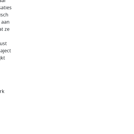
aar
aties
isch
t aan
at ze
ust
raject
jkt
rk
n