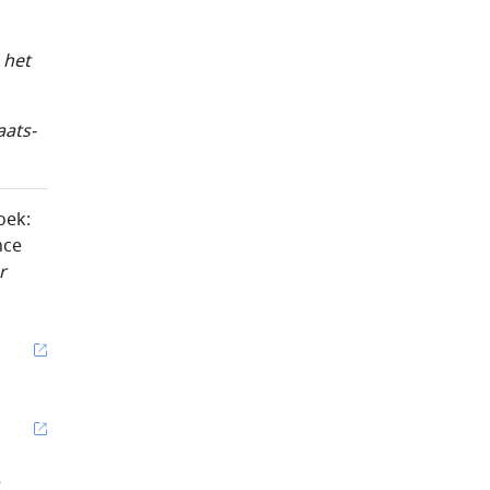
 het
aats-
oek:
nce
r
e