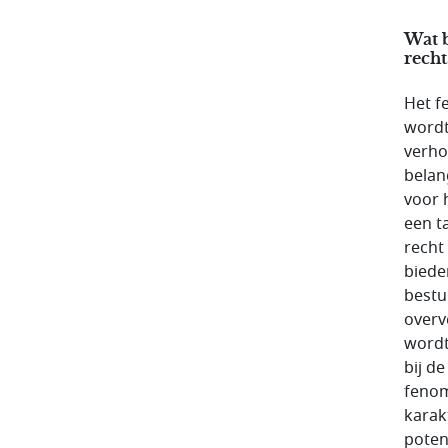
Wat b
recht
Het f
wordt
verho
belan
voor 
een t
recht
biede
bestu
overv
wordt
bij d
fenom
karak
poten