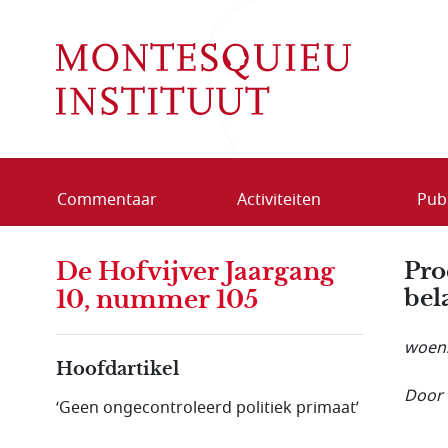
Overslaan en naar de inhoud gaan
Commentaar
Activiteiten
Publ
De Hofvijver Jaargang
Pro
bel
10, nummer 105
woens
Hoofdartikel
Door 
‘Geen ongecontroleerd politiek primaat’