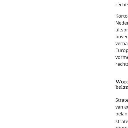
recht
Korto
Neder
uitsp
boven
verhaa
Europ
vorme
recht
Wordt
belan
Strat
van e
belan
strat