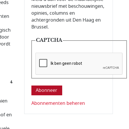
eeds
nieuwsbrief met beschouwingen,
opinies, columns en
chten
achtergronden uit Den Haag en
Brussel.
gisch
door
CAPTCHA
wordt
Deze vraag is om te controleren dat u ee
4
hien
Abonnementen beheren
hof en
duele