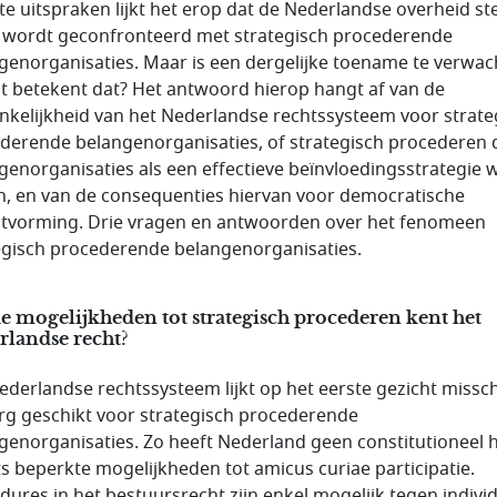
te uitspraken lijkt het erop dat de Nederlandse overheid st
 wordt geconfronteerd met strategisch procederende
genorganisaties. Maar is een dergelijke toename te verwa
t betekent dat? Het antwoord hierop hangt af van de
nkelijkheid van het Nederlandse rechtssysteem voor strate
derende belangenorganisaties, of strategisch procederen 
genorganisaties als een effectieve beïnvloedingsstrategie 
n, en van de consequenties hiervan voor democratische
itvorming. Drie vragen en antwoorden over het fenomeen
egisch procederende belangenorganisaties.
 mogelijkheden tot strategisch procederen kent het
rlandse recht?
ederlandse rechtssysteem lijkt op het eerste gezicht missc
erg geschikt voor strategisch procederende
genorganisaties. Zo heeft Nederland geen constitutioneel 
ts beperkte mogelijkheden tot amicus curiae participatie.
dures in het bestuursrecht zijn enkel mogelijk tegen indivi