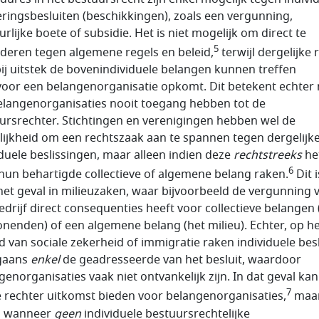
eringsbesluiten (beschikkingen), zoals een vergunning,
rlijke boete of subsidie. Het is niet mogelijk om direct te
5
deren tegen algemene regels en beleid,
terwijl dergelijke 
 bij uitstek de bovenindividuele belangen kunnen treffen
oor een belangenorganisatie opkomt. Dit betekent echter 
elangenorganisaties nooit toegang hebben tot de
ursrechter. Stichtingen en verenigingen hebben wel de
ijkheid om een rechtszaak aan te spannen tegen dergelijk
iduele beslissingen, maar alleen indien deze
rechtstreeks
he
6
hun behartigde collectieve of algemene belang raken.
Dit i
het geval in milieuzaken, waar bijvoorbeeld de vergunning 
edrijf direct consequenties heeft voor collectieve belangen 
enden) of een algemene belang (het milieu). Echter, op h
d van sociale zekerheid of immigratie raken individuele bes
gaans
enkel
de geadresseerde van het besluit, waardoor
genorganisaties vaak niet ontvankelijk zijn. In dat geval kan
7
le rechter uitkomst bieden voor belangenorganisaties,
maa
n wanneer
geen
individuele bestuursrechtelijke