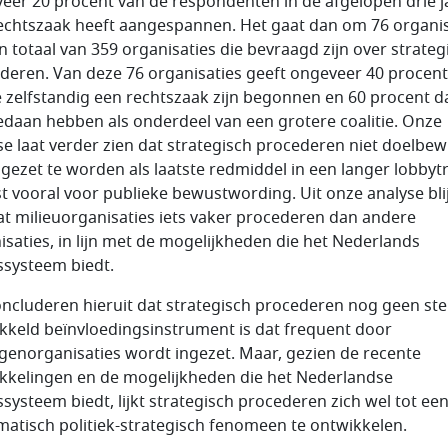
eer 20 procent van de respondenten in de afgelopen drie j
echtszaak heeft aangespannen. Het gaat dan om 76 organis
en totaal van 359 organisaties die bevraagd zijn over strateg
deren. Van deze 76 organisaties geeft ongeveer 40 procen
e zelfstandig een rechtszaak zijn begonnen en 60 procent d
edaan hebben als onderdeel van een grotere coalitie. Onze
se laat verder zien dat strategisch procederen niet doelbew
 ingezet te worden als laatste redmiddel in een langer lobbyt
ist vooral voor publieke bewustwording. Uit onze analyse bli
at milieuorganisaties iets vaker procederen dan andere
isaties, in lijn met de mogelijkheden die het Nederlands
ssysteem biedt.
ncluderen hieruit dat strategisch procederen nog geen ste
kkeld beïnvloedingsinstrument is dat frequent door
genorganisaties wordt ingezet. Maar, gezien de recente
kkelingen en de mogelijkheden die het Nederlandse
ssysteem biedt, lijkt strategisch procederen zich wel tot ee
matisch politiek-strategisch fenomeen te ontwikkelen.