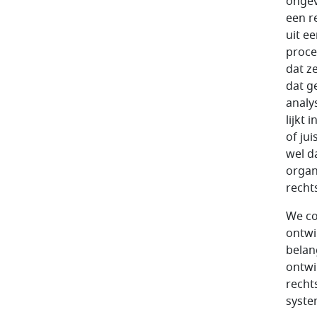
ongev
een r
uit e
proce
dat z
dat g
analy
lijkt
of ju
wel d
organ
recht
We co
ontwi
belan
ontwi
recht
syste