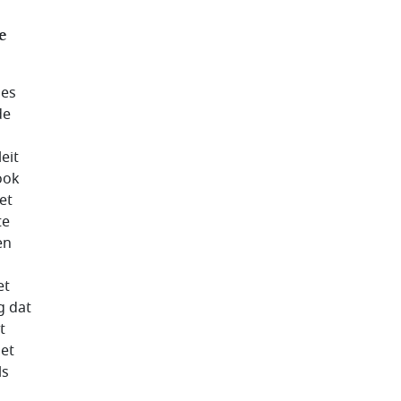
e
ies
de
eit
ook
et
te
en
et
g dat
t
et
ls