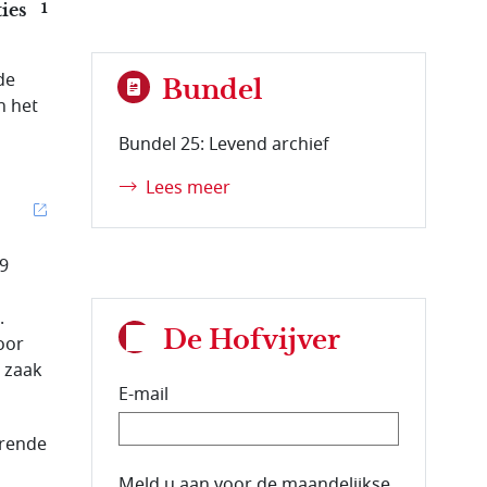
ies
1
de
Bundel
n het
Bundel 25: Levend archief
Lees meer
19
.
De Hofvijver
oor
 zaak
E-mail
erende
E-mailadres van de abonnee.
Meld u aan voor de maandelijkse