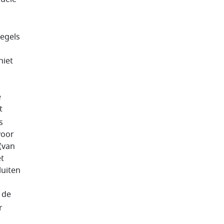
regels
niet
e
t
s
voor
(van
et
luiten
 de
r