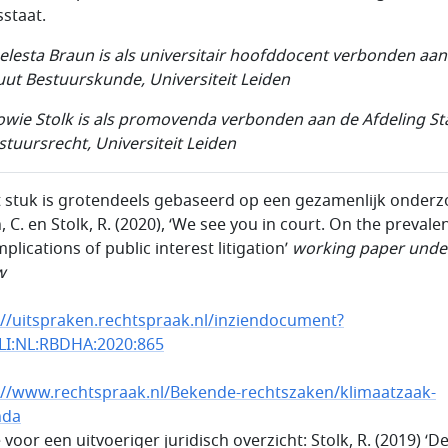
sstaat.
aelesta Braun is als universitair hoofddocent verbonden aan
tuut Bestuurskunde, Universiteit Leiden
owie Stolk is als promovenda verbonden aan de Afdeling St
stuursrecht, Universiteit Leiden
it stuk is grotendeels gebaseerd op een gezamenlijk onderz
 C. en Stolk, R. (2020), ‘We see you in court. On the prevale
plications of public interest litigation’
working paper unde
w
://uitspraken.rechtspraak.nl/inziendocument?
LI:NL:RBDHA:2020:865
://www.rechtspraak.nl/Bekende-rechtszaken/klimaatzaak-
nda
e voor een uitvoeriger juridisch overzicht: Stolk, R. (2019) ‘D