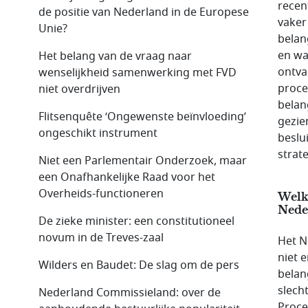
recen
de positie van Nederland in de Europese
vaker
Unie?
belan
en wa
Het belang van de vraag naar
ontva
wenselijkheid samenwerking met FVD
proce
niet overdrijven
belan
Flitsenquête ‘Ongewenste beïnvloeding’
gezie
ongeschikt instrument
beslu
strat
Niet een Parlementair Onderzoek, maar
een Onafhankelijke Raad voor het
Overheids-functioneren
Welke
Nede
De zieke minister: een constitutioneel
novum in de Treves-zaal
Het N
niet 
Wilders en Baudet: De slag om de pers
belan
slech
Nederland Commissieland: over de
Proce