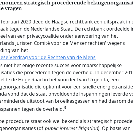
fenomeen strategisch procederende belangenorganisat
ie vragen
 februari 2020 deed de Haagse rechtbank een uitspraak in 
zaak tegen de Nederlandse Staat. De rechtbank oordeelde i
eel van een privacycoalitie onder aanvoering van het
rlands Juristen Comité voor de Mensenrechten' wegens
ding van het
ese Verdrag voor de Rechten van de Mens
is niet het enige recente succes voor maatschappelijke
isaties die procederen tegen de overheid. In december 20
elde de Hoge Raad in het voordeel van Urgenda, een
genorganisatie die opkomt voor een snelle energietransitie
da vond dat de staat onvoldoende inspanningen leverde v
erminderde uitstoot van broeikasgassen en had daarom de
3
spannen tegen de overheid.
ype procedure staat ook wel bekend als strategisch proced
genorganisaties (of
public interest litigation
). Op basis van