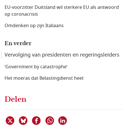
EU-voorzitter Duitsland wil sterkere EU als antwoord
op coronacrisis
Omdenken op zijn Italiaans
En verder
Vervolging van presidenten en regeringsleiders
‘Government by catastrophe’
Het moeras dat Belastingdienst heet
Delen
Deel dit item op X
Deel dit item op Bluesky
Deel dit item op Facebook
Deel dit item op Linkedin
Delen via WhatsApp