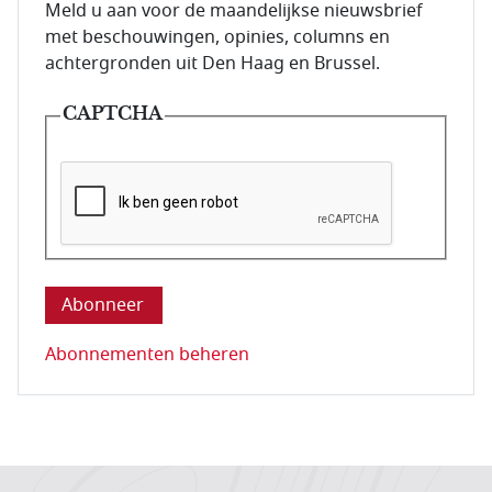
E-mailadres van de abonnee.
Meld u aan voor de maandelijkse nieuwsbrief
met beschouwingen, opinies, columns en
achtergronden uit Den Haag en Brussel.
CAPTCHA
Deze vraag is om te controleren dat u een mens be
Abonnementen beheren