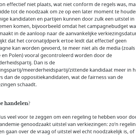
n effectief niet plaats, wat niet conform de regels was, ma
eidde tot de noodzaak om ze op een later moment te houde
ge kandidaten en partijen kunnen door zulk een uitstel in
emen komen, bijvoorbeeld omdat het campagnebudget wa
aakt in de aanloop naar de aanvankelijke verkiezingsdatu
ijkt dat het coronatijdperk ertoe leidt dat effectief geen
gne kan worden gevoerd, te meer niet als de media (zoals 
ë en Polen) vooral gecontroleerd worden door de
erheidspartij. Dan is de
ingspartij/meerderheidspartij/zittende kandidaat meer in h
s dan de oppositiekandidaten, wat de fairness van de
ezingen schaadt.
te handelen?
 dus veel voor te zeggen om een regeling te hebben voor do
andemie genoodzaakt uitstel van verkiezingen: zo’n regeli
n gaan over de vraag of uitstel wel echt noodzakelijk is, of 