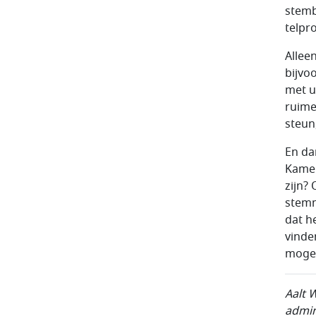
stemb
telpr
Allee
bijvo
met ui
ruime
steun
En da
Kamer
zijn?
stemm
dat h
vinde
mogel
Aalt 
admin