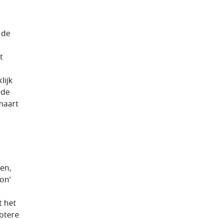
 de
t
lijk
ede
 maart
ken,
on’
m
t het
otere