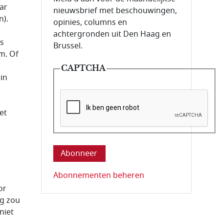
ar
nieuwsbrief met beschouwingen,
n).
opinies, columns en
achtergronden uit Den Haag en
s
Brussel.
m. Of
CAPTCHA
in
et
Deze vraag is om te controleren dat u ee
Abonnementen beheren
or
ng zou
niet