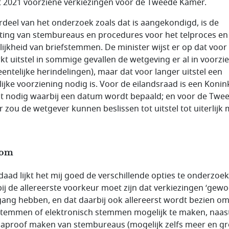
 2021 voorziene verkiezingen voor de Tweede Kamer.
deel van het onderzoek zoals dat is aangekondigd, is de
hting van stembureaus en procedures voor het telproces en
ijkheid van briefstemmen. De minister wijst er op dat voor
kt uitstel in sommige gevallen de wetgeving er al in voorzie
entelijke herindelingen), maar dat voor langer uitstel een
lijke voorziening nodig is. Voor de eilandsraad is een Konink
it nodig waarbij een datum wordt bepaald; en voor de Twe
 zou de wetgever kunnen beslissen tot uitstel tot uiterlijk
som
daad lijkt het mij goed de verschillende opties te onderzoe
ij de allereerste voorkeur moet zijn dat verkiezingen ‘gewo
ang hebben, en dat daarbij ook allereerst wordt bezien o
stemmen of elektronisch stemmen mogelijk te maken, naas
aproof maken van stembureaus (mogelijk zelfs meer en gr