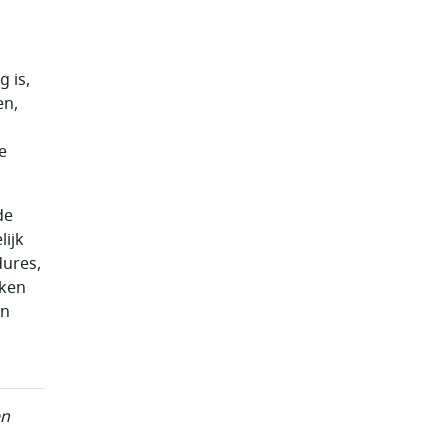
 is,
en,
j
e
de
lijk
dures,
aken
en
en