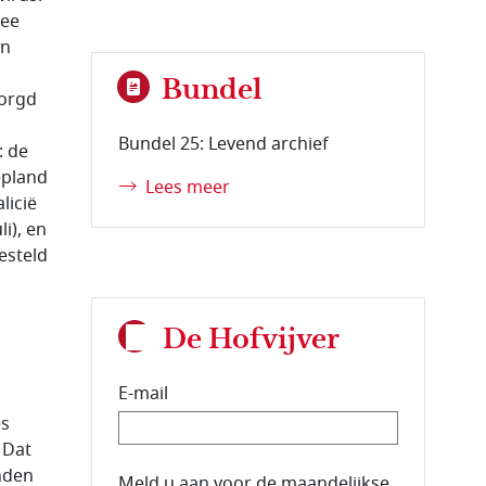
wee
en
Bundel
zorgd
Bundel 25: Levend archief
: de
epland
Lees meer
licië
i), en
esteld
De Hofvijver
E-mail
es
 Dat
nden
E-mailadres van de abonnee.
Meld u aan voor de maandelijkse