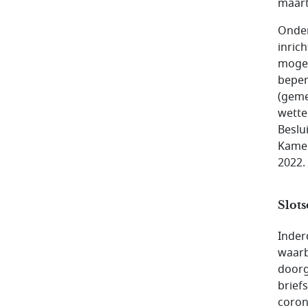
maart
Onder
inric
mogel
beper
(geme
wette
Beslu
Kamer
2022.
Slot
Inder
waarb
doorg
brief
coron