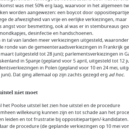
komst was met 50% erg laag, waarvoor in het algemeen t
ken worden aangewezen: een boycot door oppositiepartij
ge de afwezigheid van vrije en eerlijke verkiezingen, maar
s angst voor besmetting, ook al was er in stembureaus ge
mondkapjes, desinfectie en handschoenen.
jn in tal van landen meer verkiezingen uitgesteld, waaronder
e ronde van de gemeenteraadsverkiezingen in Frankrijk g
 maart (uitgesteld tot 28 juni); parlementsverkiezingen in Ga
kenland in Spanje (gepland voor 5 april, uitgesteld tot 12 jul
dentsverkiezingen in Polen (gepland voor 10 en 24 mei, uitg
8 juni). Dat ging allemaal op zijn zachts gezegd erg
ad hoc
.
itstel niet moet
 het Poolse uitstel liet zien hoe uitstel en de procedure
mheen willekeurig kunnen zijn en tot schade aan het proc
n leiden en tot frustratie bij oppositiepartijen/-kandidaten.
daar de procedure (de geplande verkiezingen op 10 mei vo