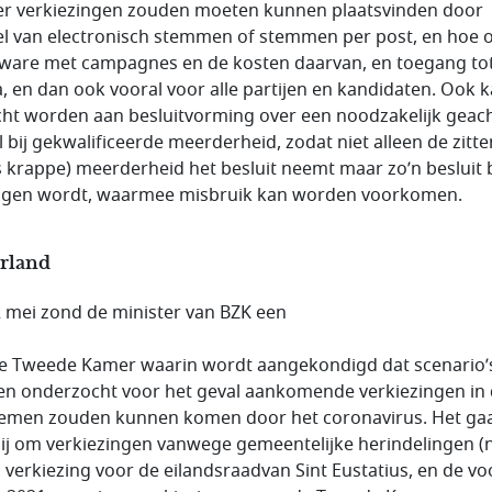
er verkiezingen zouden moeten kunnen plaatsvinden door
l van electronisch stemmen of stemmen per post, en hoe 
ware met campagnes en de kosten daarvan, en toegang to
, en dan ook vooral voor alle partijen en kandidaten. Ook 
ht worden aan besluitvorming over een noodzakelijk geac
el bij gekwalificeerde meerderheid, zodat niet alleen de zitt
 krappe) meerderheid het besluit neemt maar zo’n besluit
gen wordt, waarmee misbruik kan worden voorkomen.
rland
 mei zond de minister van BZK een
e Tweede Kamer waarin wordt aangekondigd dat scenario’
n onderzocht voor het geval aankomende verkiezingen in
emen zouden kunnen komen door het coronavirus. Het ga
ij om verkiezingen vanwege gemeentelijke herindelingen (
, verkiezing voor de eilandsraadvan Sint Eustatius, en de vo