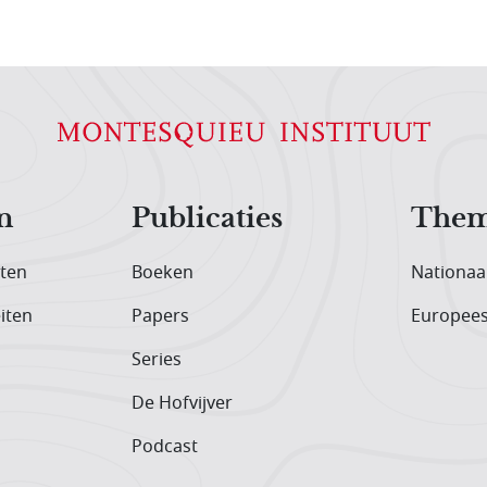
n
Publicaties
Them
iten
Boeken
Nationaa
iten
Papers
Europee
Series
De Hofvijver
Podcast