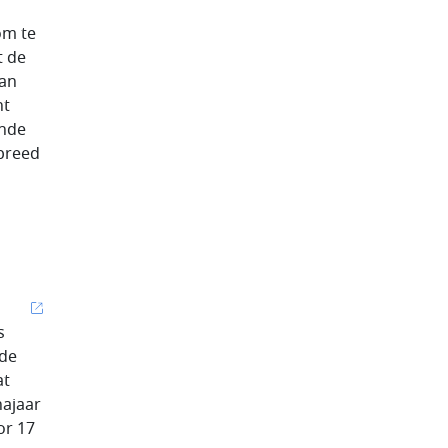
om te
t de
kan
ht
ende
 breed
s
 de
at
najaar
or 17