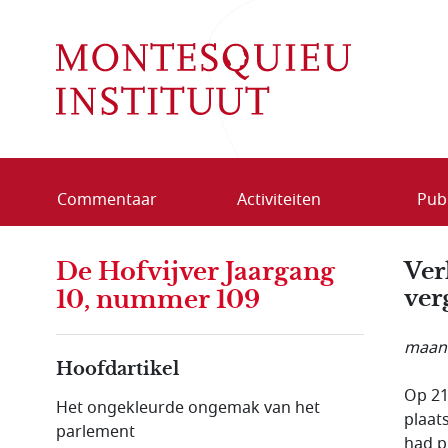
Overslaan en naar de inhoud gaan
Commentaar
Activiteiten
Publ
De Hofvijver Jaargang
Ver
ver
10, nummer 109
maand
Hoofdartikel
Op 21
Het ongekleurde ongemak van het
plaat
parlement
had p