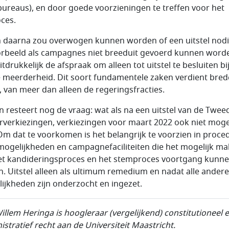
ureaus), en door goede voorzieningen te treffen voor het
oces.
n daarna zou overwogen kunnen worden of een uitstel nodig
orbeeld als campagnes niet breeduit gevoerd kunnen word
tdrukkelijk de afspraak om alleen tot uitstel te besluiten bi
 meerderheid. Dit soort fundamentele zaken verdient bred
, van meer dan alleen de regeringsfracties.
n resteert nog de vraag: wat als na een uitstel van de Twee
verkiezingen, verkiezingen voor maart 2022 ook niet moge
 Om dat te voorkomen is het belangrijk te voorzien in proce
ogelijkheden en campagnefaciliteiten die het mogelijk m
et kandideringsproces en het stemproces voortgang kunn
n. Uitstel alleen als ultimum remedium en nadat alle andere
ijkheden zijn onderzocht en ingezet.
Willem Heringa is hoogleraar (vergelijkend) constitutioneel 
istratief recht aan de Universiteit Maastricht.