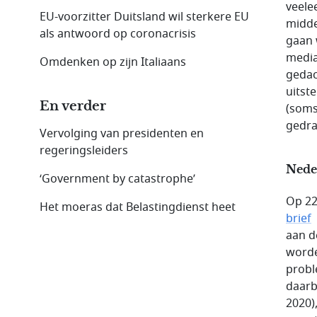
veele
EU-voorzitter Duitsland wil sterkere EU
midde
als antwoord op coronacrisis
gaan 
media
Omdenken op zijn Italiaans
gedac
uitst
En verder
(soms
gedra
Vervolging van presidenten en
regeringsleiders
Nede
‘Government by catastrophe’
Op 22
Het moeras dat Belastingdienst heet
brief
aan d
worde
probl
daarb
2020)