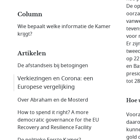
De op
oorza
Column
vanwe
Wie bepaalt welke informatie de Kamer
teven
krijgt?
voor 
Er zi
tweed
Artikelen
op 22
De afstandseis bij betogingen
en Bas
presi
Verkiezingen en Corona: een
tot 2
Europese vergelijking
Over Abraham en de Mosterd
Hoe u
How to spend it right? A more
Vooral
democratic governance for the EU
daaro
Recovery and Resilience Facility
kunne
gold 
De politieke Eerste Kamer?