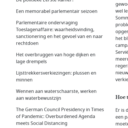
gewoo
wel l
Een memorabel parlementair seizoen
Sommi
Parlementaire ondervraging
probl
Toeslagenaffaire: waarheidsvinding,
opgem
sanctionering en het gevoel van en naar
het bl
rechtdoen
campa
Servi
Het overbruggen van hoge dijken en
meerd
lage drempels
reger
nieuw
Lijsttrekkersverkiezingen: plussen en
verki
minnen
Wennen aan waterschaarste, werken
Hoe 
aan waterbewustzijn
The German Council Presidency in Times
Er is
of Pandemic: Overburdened Agenda
een p
meets Social Distancing
moete