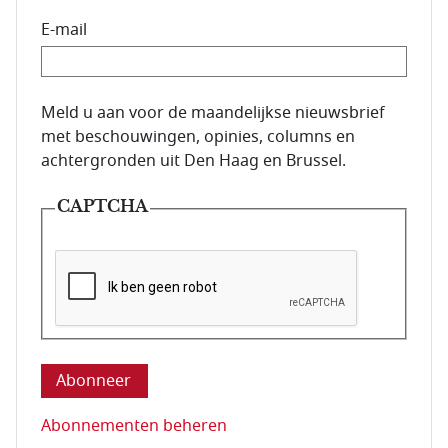
E-mail
E-mailadres van de abonnee.
Meld u aan voor de maandelijkse nieuwsbrief
met beschouwingen, opinies, columns en
achtergronden uit Den Haag en Brussel.
CAPTCHA
Deze vraag is om te controleren dat u een mens be
Abonnementen beheren