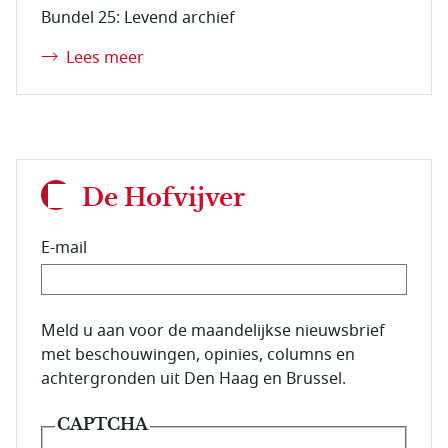
Bundel 25: Levend archief
Lees meer
De Hofvijver
E-mail
E-mailadres van de abonnee.
Meld u aan voor de maandelijkse nieuwsbrief
met beschouwingen, opinies, columns en
achtergronden uit Den Haag en Brussel.
CAPTCHA