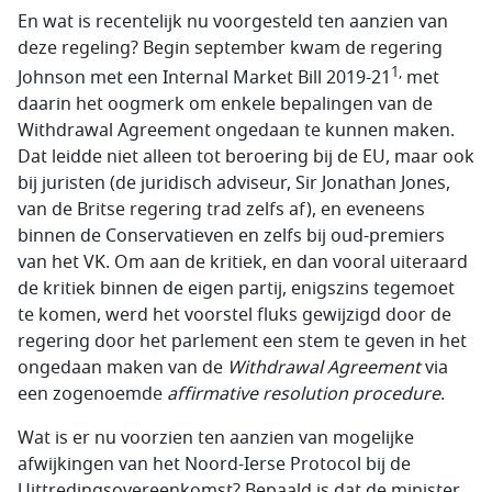
En wat is recentelijk nu voorgesteld ten aanzien van
deze regeling? Begin september kwam de regering
1,
Johnson met een Internal Market Bill 2019-21
met
daarin het oogmerk om enkele bepalingen van de
Withdrawal Agreement ongedaan te kunnen maken.
Dat leidde niet alleen tot beroering bij de EU, maar ook
bij juristen (de juridisch adviseur, Sir Jonathan Jones,
van de Britse regering trad zelfs af), en eveneens
binnen de Conservatieven en zelfs bij oud-premiers
van het VK. Om aan de kritiek, en dan vooral uiteraard
de kritiek binnen de eigen partij, enigszins tegemoet
te komen, werd het voorstel fluks gewijzigd door de
regering door het parlement een stem te geven in het
ongedaan maken van de
Withdrawal Agreement
via
een zogenoemde
affirmative resolution procedure
.
Wat is er nu voorzien ten aanzien van mogelijke
afwijkingen van het Noord-Ierse Protocol bij de
Uittredingsovereenkomst? Bepaald is dat de minister