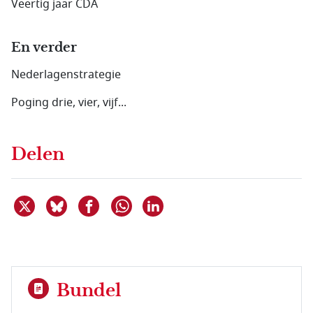
Veertig jaar CDA
En verder
Nederlagenstrategie
Poging drie, vier, vijf...
Delen
Deel dit item op X
Deel dit item op Bluesky
Deel dit item op Facebook
Deel dit item op Linkedin
Delen via WhatsApp
Bundel