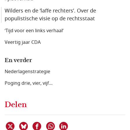
Wilders en de ‘laffe rechters’. Over de
populistische visie op de rechtsstaat
‘Tijd voor een links verhaal’
Veertig jaar CDA
En verder
Nederlagenstrategie
Poging drie, vier, vijf...
Delen
Deel dit item op X
Deel dit item op Bluesky
Deel dit item op Facebook
Deel dit item op Linkedin
Delen via WhatsApp