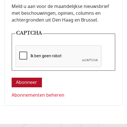
E-mailadres van de abonnee.
Meld u aan voor de maandelijkse nieuwsbrief
met beschouwingen, opinies, columns en
achtergronden uit Den Haag en Brussel.
CAPTCHA
Deze vraag is om te controleren dat u een mens be
Abonnementen beheren