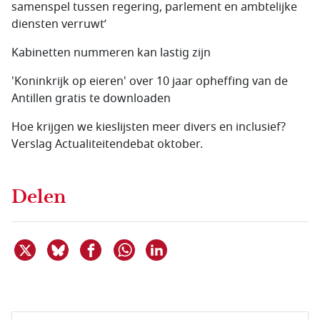
samenspel tussen regering, parlement en ambtelijke
diensten verruwt’
Kabinetten nummeren kan lastig zijn
'Koninkrijk op eieren' over 10 jaar opheffing van de
Antillen gratis te downloaden
Hoe krijgen we kieslijsten meer divers en inclusief?
Verslag Actualiteitendebat oktober.
Delen
Deel dit item op X
Deel dit item op Bluesky
Deel dit item op Facebook
Deel dit item op Linkedin
Delen via WhatsApp