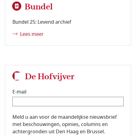
Bundel
Bundel 25: Levend archief
Lees meer
De Hofvijver
E-mail
E-mailadres van de abonnee.
Meld u aan voor de maandelijkse nieuwsbrief
met beschouwingen, opinies, columns en
achtergronden uit Den Haag en Brussel.