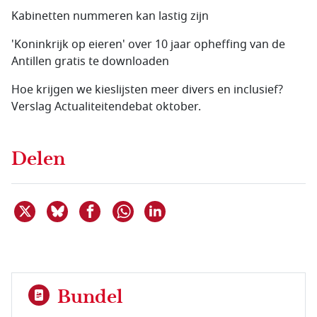
Kabinetten nummeren kan lastig zijn
'Koninkrijk op eieren' over 10 jaar opheffing van de
Antillen gratis te downloaden
Hoe krijgen we kieslijsten meer divers en inclusief?
Verslag Actualiteitendebat oktober.
Delen
Deel dit item op X
Deel dit item op Bluesky
Deel dit item op Facebook
Deel dit item op Linkedin
Delen via WhatsApp
Bundel