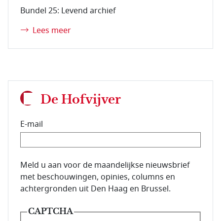
Bundel 25: Levend archief
Lees meer
De Hofvijver
E-mail
E-mailadres van de abonnee.
Meld u aan voor de maandelijkse nieuwsbrief
met beschouwingen, opinies, columns en
achtergronden uit Den Haag en Brussel.
CAPTCHA