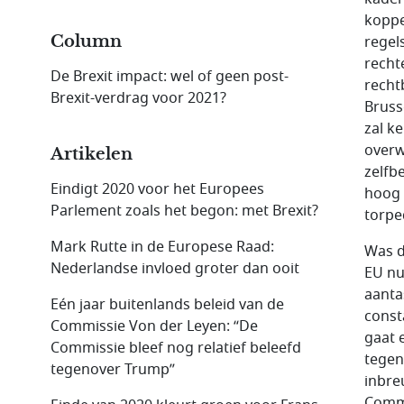
koppe
Column
regel
recht
De Brexit impact: wel of geen post-
recht
Brexit-verdrag voor 2021?
Bruss
zal k
overw
Artikelen
zelfb
Eindigt 2020 voor het Europees
hoog 
Parlement zoals het begon: met Brexit?
torpe
Mark Rutte in de Europese Raad:
Was d
Nederlandse invloed groter dan ooit
EU nu
aantas
Eén jaar buitenlands beleid van de
const
Commissie Von der Leyen: “De
gaat 
Commissie bleef nog relatief beleefd
tegen
tegenover Trump”
inbre
Commi