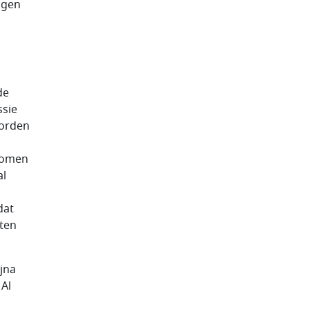
ggen
de
ssie
worden
nomen
al
dat
ten
jna
 Al