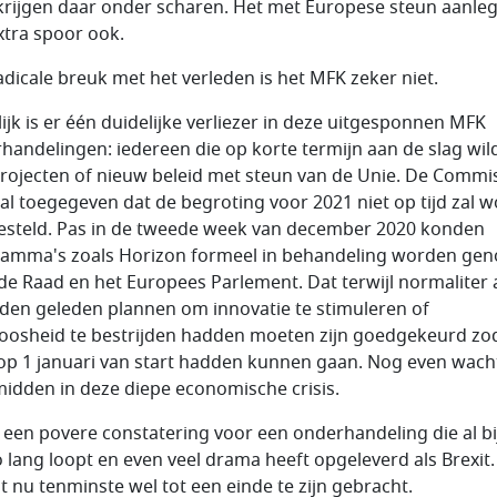
krijgen daar onder scharen. Het met Europese steun aanle
xtra spoor ook.
adicale breuk met het verleden is het MFK zeker niet.
lijk is er één duidelijke verliezer in deze uitgesponnen MFK
handelingen: iedereen die op korte termijn aan de slag wil
rojecten of nieuw beleid met steun van de Unie. De Commi
 al toegegeven dat de begroting voor 2021 niet op tijd zal 
esteld. Pas in de tweede week van december 2020 konden
amma's zoals Horizon formeel in behandeling worden ge
de Raad en het Europees Parlement. Dat terwijl normaliter 
en geleden plannen om innovatie te stimuleren of
oosheid te bestrijden hadden moeten zijn goedgekeurd zo
op 1 januari van start hadden kunnen gaan. Nog even wach
midden in deze diepe economische crisis.
s een povere constatering voor een onderhandeling die al bi
o lang loopt en even veel drama heeft opgeleverd als Brexit.
dit nu tenminste wel tot een einde te zijn gebracht.