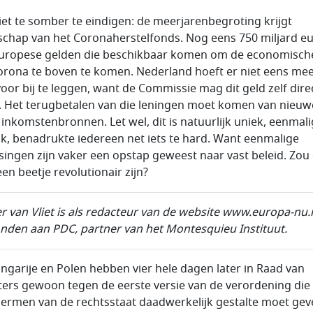
et te somber te eindigen: de meerjarenbegroting krijgt
schap van het Coronaherstelfonds. Nog eens 750 miljard e
uropese gelden die beschikbaar komen om de economisch
orona te boven te komen. Nederland hoeft er niet eens me
voor bij te leggen, want de Commissie mag dit geld zelf dire
. Het terugbetalen van die leningen moet komen van nieuw
 inkomstenbronnen. Let wel, dit is natuurlijk uniek, eenmali
lijk, benadrukte iedereen net iets te hard. Want eenmalige
singen zijn vaker een opstap geweest naar vast beleid. Zou 
en beetje revolutionair zijn?
r van Vliet is als redacteur van de website www.europa-nu.
nden aan PDC, partner van het Montesquieu Instituut.
ongarije en Polen hebben vier hele dagen later in Raad van
ters gewoon tegen de eerste versie van de verordening die
ermen van de rechtsstaat daadwerkelijk gestalte moet gev