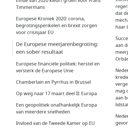
Einde van 2020 kleurt groen voor Frans
reger
Timmermans
dat d
Europese Kroniek 2020: corona,
mecha
begrotingsperikelen en brexit zorgen
haar 
voor crisisjaar EU
Succe
De Europese meerjarenbegroting:
aan de
een sober resultaat
meerj
Orb
á
Europese financiële politiek: herstel en
Neder
versterk de Europese Unie
kredi
Chamberlain en Pyrrhus in Brussel
verge
mag d
Op weg naar 17 maart deel II: Europa
aan b
lidst
Een geopolitiek onafhankelijk Europa
van meerdere snelheden
Neder
gevon
Invloed van de Tweede Kamer op EU