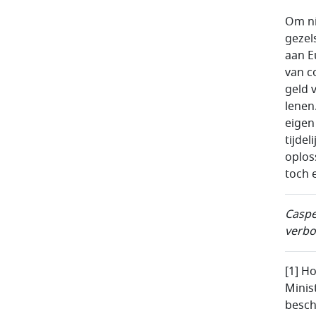
Om ni
gezel
aan E
van c
geld 
lenen
eigen
tijde
oplos
toch e
Caspe
verbo
[1] H
Minis
besch