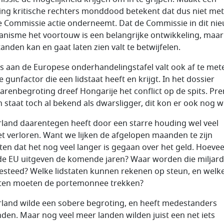
ing kritische rechters monddood betekent dat dus niet me
e Commissie actie onderneemt. Dat de Commissie in dit ni
nisme het voortouw is een belangrijke ontwikkeling, maar
tanden kan en gaat laten zien valt te betwijfelen.
s aan de Europese onderhandelingstafel valt ook af te met
 gunfactor die een lidstaat heeft en krijgt. In het dossier
arenbegroting dreef Hongarije het conflict op de spits. Pr
n staat toch al bekend als dwarsligger, dit kon er ook nog we
land daarentegen heeft door een starre houding wel veel
et verloren. Want we lijken de afgelopen maanden te zijn
ten dat het nog veel langer is gegaan over het geld. Hoevee
e EU uitgeven de komende jaren? Waar worden die miljar
esteed? Welke lidstaten kunnen rekenen op steun, en welk
aten moeten de portemonnee trekken?
land wilde een sobere begroting, en heeft medestanders
den. Maar nog veel meer landen wilden juist een net iets