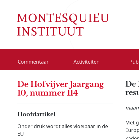
Overslaan en naar de inhoud gaan
Commentaar
Activiteiten
Publ
De Hofvijver Jaargang
De 
res
10, nummer 114
maand
Hoofdartikel
Met g
Onder druk wordt alles vloeibaar in de
Europ
EU
kader