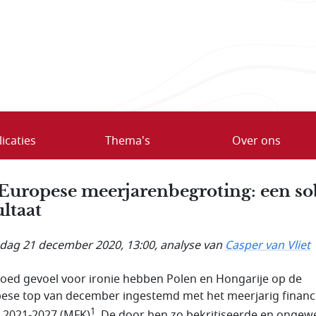
icaties
Thema's
Over ons
Europese meerjarenbegroting: een so
ultaat
ag 21 december 2020, 13:00
, analyse van
Casper van Vliet
oed gevoel voor ironie hebben Polen en Hongarije op de
ese top van december ingestemd met het meerjarig financ
1
 2021-2027 (MFK)
. De door hen zo bekritiseerde en ongew