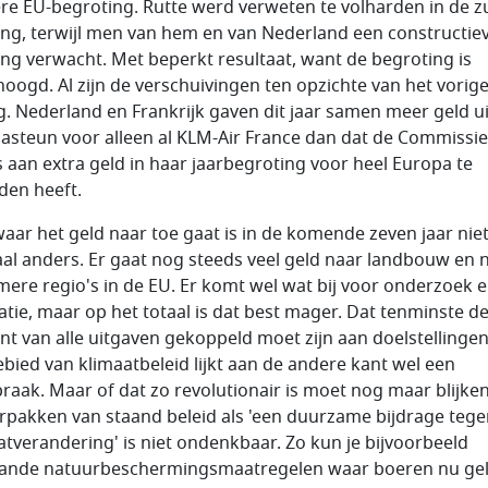
re EU-begroting. Rutte werd verweten te volharden in de z
ng, terwijl men van hem en van Nederland een constructie
ng verwacht. Met beperkt resultaat, want de begroting is
oogd. Al zijn de verschuivingen ten opzichte van het vorig
g. Nederland en Frankrijk gaven dit jaar samen meer geld u
asteun voor alleen al KLM-Air France dan dat de Commissie
s aan extra geld in haar jaarbegroting voor heel Europa te
den heeft.
aar het geld naar toe gaat is in de komende zeven jaar nie
aal anders. Er gaat nog steeds veel geld naar landbouw en 
mere regio's in de EU. Er komt wel wat bij voor onderzoek 
atie, maar op het totaal is dat best mager. Dat tenminste de
nt van alle uitgaven gekoppeld moet zijn aan doelstellinge
ebied van klimaatbeleid lijkt aan de andere kant wel een
raak. Maar of dat zo revolutionair is moet nog maar blijken
rpakken van staand beleid als 'een duurzame bijdrage tege
atverandering' is niet ondenkbaar. Zo kun je bijvoorbeeld
ande natuurbeschermingsmaatregelen waar boeren nu ge