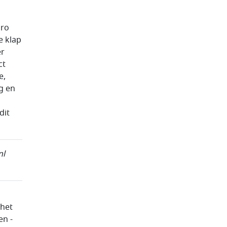
uro
e klap
er
ct
e,
g en
dit
nl
 het
en -