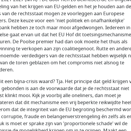
ling van het krijgen van EU-gelden en het je houden aan d
s van de rechtsstaat mogen ze voorleggen aan Europese
ers. Deze keuze voor een 'niet politiek en onafhankelijke'
bank hebben ze toch maar mooi afgedwongen. Iedereen in
else gaat ervan uit dat het EU Hof dit toetsingsmechanism
euren. De Poolse premier had dan ook moeite het thuis als
inning te verkopen aan zijn coalitiegenoot. Rutte en andere
enoemde- verdedigers van de rechtsstaat hebben wijselijk ni
van de toren geblazen om het compromis niet alsnog te
deren.
it een bijna-crisis waard? Tja. Het principe dat geld krijgen 
 gebonden is aan de voorwaarde dat je de rechtsstaat niet
t klinkt mooi. Kijk je voorbij alle oneliners, dan moet je
ateren dat dit mechanisme een vrij beperkte reikwijdte heef
erom dat de integriteit van de EU begroting beschermd wo
 corruptie, fraude en belangenverstrengeling én zelfs als e
uk is moet er sprake zijn van 'proportionele schade' wil de
ssie de mogelijkheid krijgen om in te grijpen. Maakt een