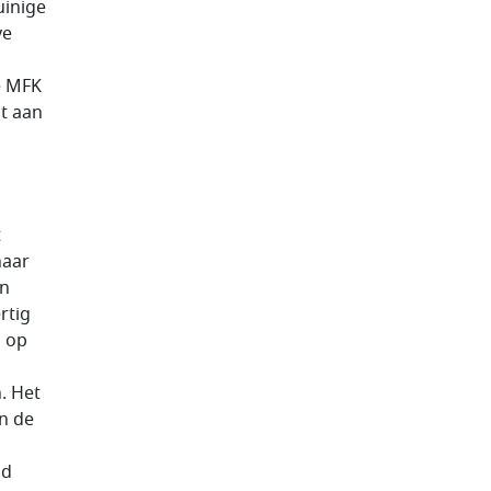
uinige
ve
e MFK
it aan
t
naar
en
rtig
n op
. Het
n de
ld