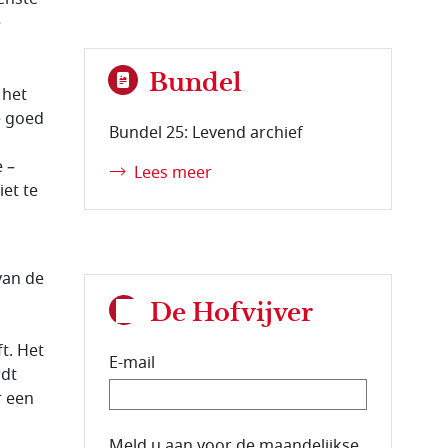
e
Bundel
 het
e goed
Bundel 25: Levend archief
 –
Lees meer
et te
van de
De Hofvijver
t. Het
E-mail
rdt
r een
E-mailadres van de abonnee.
Meld u aan voor de maandelijkse