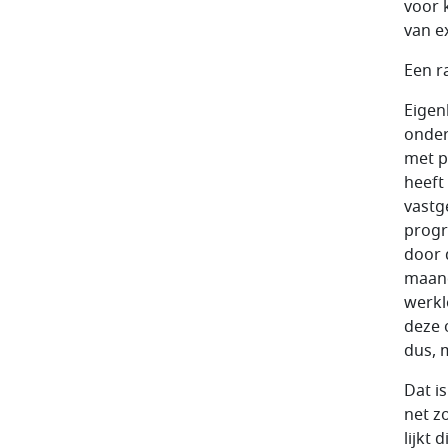
voor 
van e
Een r
Eigen
onder
met p
heeft
vastg
progr
door 
maand
werkl
deze 
dus, 
Dat i
net z
lijkt 