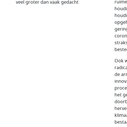
ruime
veel groter dan vaak gedacht
houdi
houdi
opgeh
gerin
coron
strak
beste
Ook w
radic
de ar
innov
proce
het g
doorb
herve
klima
besta