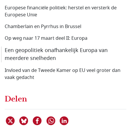
Europese financiële politiek: herstel en versterk de
Europese Unie
Chamberlain en Pyrrhus in Brussel
Op weg naar 17 maart deel II: Europa
Een geopolitiek onafhankelijk Europa van
meerdere snelheden
Invloed van de Tweede Kamer op EU veel groter dan
vaak gedacht
Delen
Deel dit item op X
Deel dit item op Bluesky
Deel dit item op Facebook
Deel dit item op Linkedin
Delen via WhatsApp