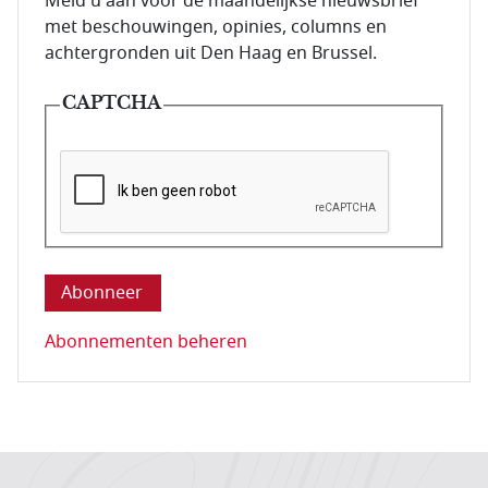
E-mailadres van de abonnee.
Meld u aan voor de maandelijkse nieuwsbrief
met beschouwingen, opinies, columns en
achtergronden uit Den Haag en Brussel.
CAPTCHA
Deze vraag is om te controleren dat u een mens be
Abonnementen beheren