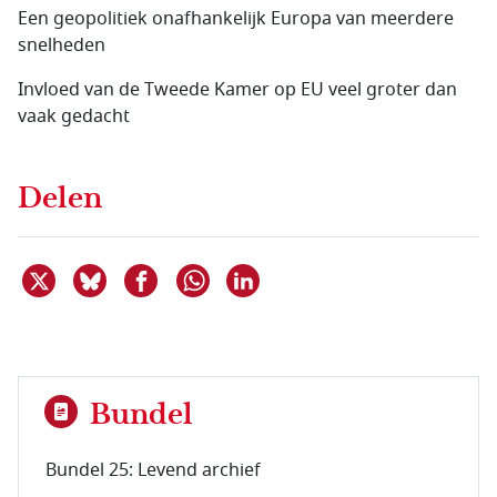
Een geopolitiek onafhankelijk Europa van meerdere
snelheden
Invloed van de Tweede Kamer op EU veel groter dan
vaak gedacht
Delen
Deel dit item op X
Deel dit item op Bluesky
Deel dit item op Facebook
Deel dit item op Linkedin
Delen via WhatsApp
Bundel
Bundel 25: Levend archief