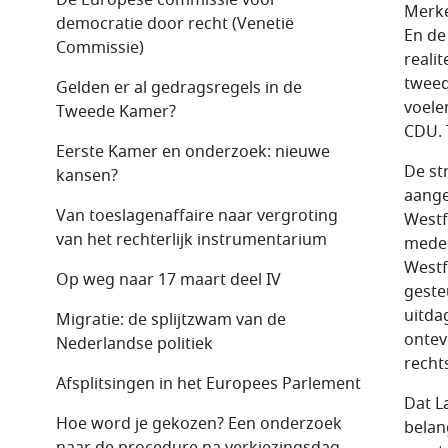
Merke
democratie door recht (Venetië
En de
Commissie)
realit
tweed
Gelden er al gedragsregels in de
voele
Tweede Kamer?
CDU. 
Eerste Kamer en onderzoek: nieuwe
De st
kansen?
aange
Van toeslagenaffaire naar vergroting
Westfa
van het rechterlijk instrumentarium
medek
Westf
Op weg naar 17 maart deel IV
geste
uitda
Migratie: de splijtzwam van de
ontev
Nederlandse politiek
recht
Afsplitsingen in het Europees Parlement
Dat La
Hoe word je gekozen? Een onderzoek
belan
naar de procedure na verkiezingsdag