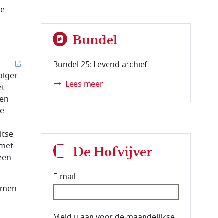
de
Bundel
Bundel 25: Levend archief
olger
Lees meer
et
ben
de
itse
 met
De Hofvijver
een
E-mail
lemen
t
E-mailadres van de abonnee.
Meld u aan voor de maandelijkse