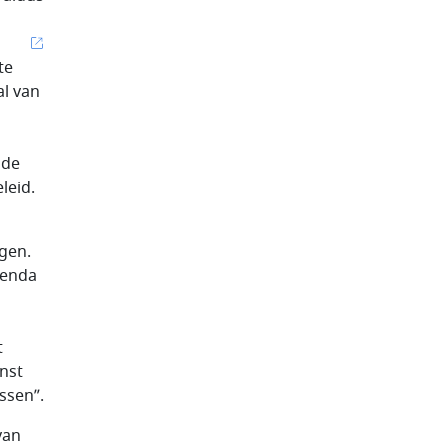
te
l van
 de
leid.
gen.
genda
t
nst
ssen”.
van