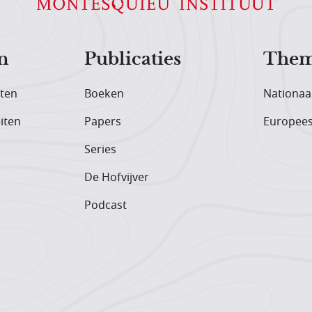
n
Publicaties
Them
iten
Boeken
Nationaa
iten
Papers
Europee
Series
De Hofvijver
Podcast