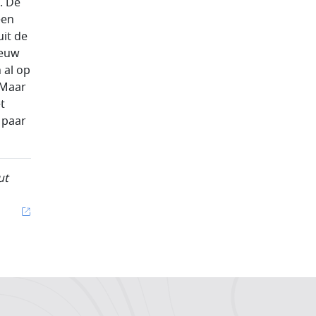
. De
een
it de
ieuw
 al op
 Maar
t
 paar
ut