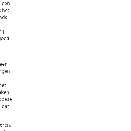
s een
s het
nds-
ij
 goed
 een
angen
oet
aken
ropese
 dat
eren.