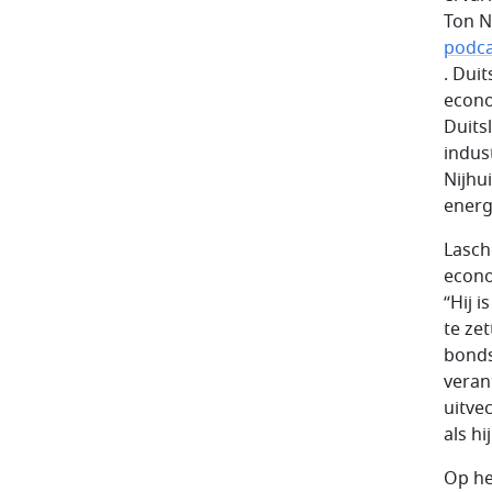
Ton Ni
podca
. Dui
econo
Duits
indus
Nijhui
energi
Lasch
econo
“Hij 
te zet
bonds
veran
uitve
als h
Op he