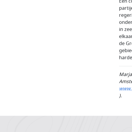
Een c
parti
reger
onder
in ze
elkaa
de Gr
gebie
harde
Marja
Amst
www.d
).