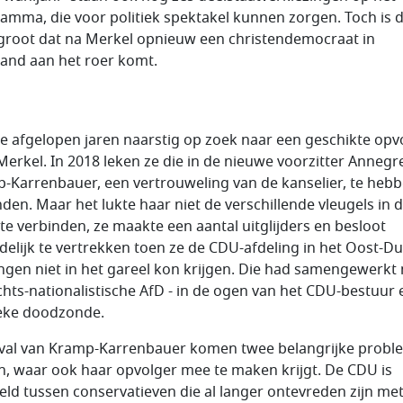
amma, die voor politiek spektakel kunnen zorgen. Toch is 
groot dat na Merkel opnieuw een christendemocraat in
land aan het roer komt.
e afgelopen jaren naarstig op zoek naar een geschikte opv
Merkel. In 2018 leken ze die in de nieuwe voorzitter Annegr
-Karrenbauer, een vertrouweling van de kanselier, te heb
den. Maar het lukte haar niet de verschillende vleugels in 
j te verbinden, ze maakte een aantal uitglijders en besloot
ndelijk te vertrekken toen ze de CDU-afdeling in het Oost-Du
ngen niet in het gareel kon krijgen. Die had samengewerkt
chts-nationalistische AfD - in de ogen van het CDU-bestuur 
ieke doodzonde.
 val van Kramp-Karrenbauer komen twee belangrijke prob
, waar ook haar opvolger mee te maken krijgt. De CDU is
eld tussen conservatieven die al langer ontevreden zijn me