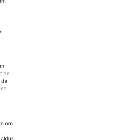
en.
n
s
en
t de
, de
gen
ten om
 aldus