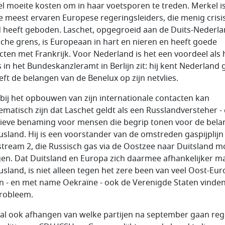
l moeite kosten om in haar voetsporen te treden. Merkel i
e meest ervaren Europese regeringsleiders, die menig crisi
 heeft geboden. Laschet, opgegroeid aan de Duits-Nederla
sche grens, is Europeaan in hart en nieren en heeft goede
cten met Frankrijk. Voor Nederland is het een voordeel als h
s in het Bundeskanzleramt in Berlijn zit: hij kent Nederland
eft de belangen van de Benelux op zijn netvlies.
bij het opbouwen van zijn internationale contacten kan
ematisch zijn dat Laschet geldt als een Russlandversteher -
ieve benaming voor mensen die begrip tonen voor de bel
usland. Hij is een voorstander van de omstreden gaspijplijn
tream 2, die Russisch gas via de Oostzee naar Duitsland m
en. Dat Duitsland en Europa zich daarmee afhankelijker m
usland, is niet alleen tegen het zere been van veel Oost-Eu
n - en met name Oekraïne - ook de Verenigde Staten vinden
robleem.
zal ook afhangen van welke partijen na september gaan reg