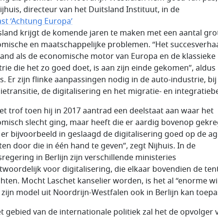
jhuis, directeur van het Duitsland Instituut, in de
st ‘Achtung Europa’
tsland krijgt de komende jaren te maken met een aantal gro
mische en maatschappelijke problemen. “Het succesverhaa
land als de economische motor van Europa en de klassieke
trie die het zo goed doet, is aan zijn einde gekomen”, aldus
s. Er zijn flinke aanpassingen nodig in de auto-industrie, bij
etransitie, de digitalisering en het migratie- en integratiebe
et trof toen hij in 2017 aantrad een deelstaat aan waar het
misch slecht ging, maar heeft die er aardig bovenop gekre
is er bijvoorbeeld in geslaagd de digitalisering goed op de a
ten door die in één hand te geven”, zegt Nijhuis. In de
regering in Berlijn zijn verschillende ministeries
twoordelijk voor digitalisering, die elkaar bovendien de ten
chten. Mocht Laschet kanselier worden, is het al “enorme wi
ij zijn model uit Noordrijn-Westfalen ook in Berlijn kan toepa
t gebied van de internationale politiek zal het de opvolger 