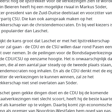
eerst nog de lijsttrekker voor de verkiezingen zien te word
in Beieren heeft hij een mogelijke rivaal in Markus Söder,
ter-president van de Zuid-Duitse deelstaat en voorzitter va
rpartij CSU. Die kan ook aanspraak maken op het
trekkerschap van de christendemocraten. En bij veel kiezers i
 populairder dan Laschet.
lijkt de kans groot dat Laschet er met het lijsttrekkerschap
or zal gaan - de CDU en de CSU willen daar rond Pasen een
it over nemen. In de peilingen voor de Bondsdagverkiezing
 de CDU/CSU op eenzame hoogte. Het is onwaarschijnlijk da
en, die al een aantal jaar steady op de tweede plaats staan
tendemocraten nog inhalen. En als de CDU denkt met de ei
itter de verkiezingen te kunnen winnen, zal ze het
trekkerschap niet snel overlaten aan Söder.
aschet geen gekke dingen doet en de CDU bij de komende
taatverkiezingen niet slecht scoort, heeft hij de beste kaar
l als kanselier op te volgen. Daarbij komt zijn economische
ing als premier van Noordrijn-Westfalen hem goed van pas,