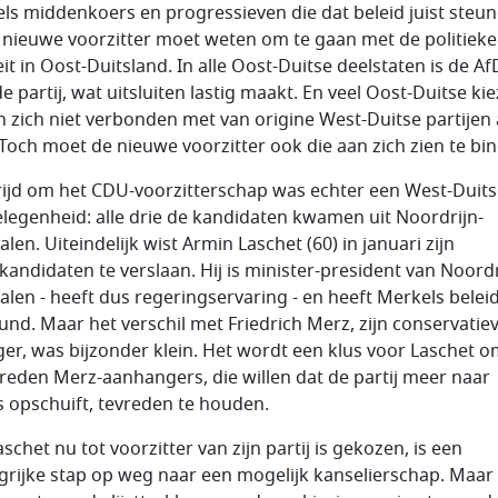
ls middenkoers en progressieven die dat beleid juist steun
 nieuwe voorzitter moet weten om te gaan met de politieke
eit in Oost-Duitsland. In alle Oost-Duitse deelstaten is de A
e partij, wat uitsluiten lastig maakt. En veel Oost-Duitse ki
n zich niet verbonden met van origine West-Duitse partijen 
Toch moet de nieuwe voorzitter ook die aan zich zien te bi
rijd om het CDU-voorzitterschap was echter een West-Duit
legenheid: alle drie de kandidaten kwamen uit Noordrijn-
len. Uiteindelijk wist Armin Laschet (60) in januari zijn
andidaten te verslaan. Hij is minister-president van Noordr
alen - heeft dus regeringservaring - en heeft Merkels beleid 
und. Maar het verschil met Friedrich Merz, zijn conservatie
ger, was bijzonder klein. Het wordt een klus voor Laschet 
reden Merz-aanhangers, die willen dat de partij meer naar
s opschuift, tevreden te houden.
schet nu tot voorzitter van zijn partij is gekozen, is een
grijke stap op weg naar een mogelijk kanselierschap. Maar 