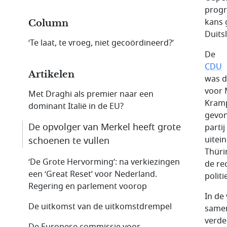
progr
kans 
Column
Duits
‘Te laat, te vroeg, niet gecoördineerd?’
De
CDU
Artikelen
was d
voor 
Met Draghi als premier naar een
Kramp
dominant Italië in de EU?
gevon
De opvolger van Merkel heeft grote
parti
uitei
schoenen te vullen
Thüri
‘De Grote Hervorming’: na verkiezingen
de re
een ‘Great Reset’ voor Nederland.
polit
Regering en parlement voorop
In de
De uitkomst van de uitkomstdrempel
samen
verde
De Europese commissie voor