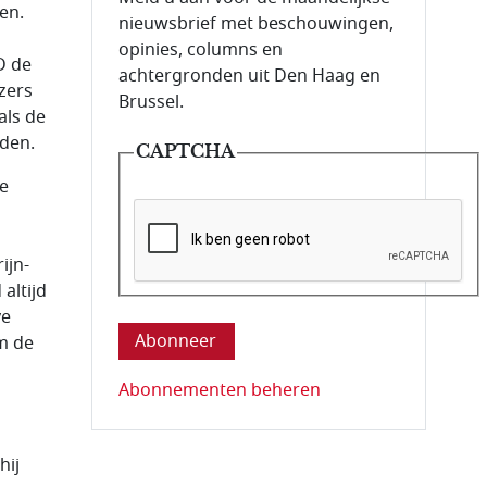
en.
nieuwsbrief met beschouwingen,
opinies, columns en
fD de
achtergronden uit Den Haag en
ezers
Brussel.
als de
nden.
CAPTCHA
se
ijn-
altijd
Deze vraag is om te controleren dat u ee
ve
om de
Abonnementen beheren
hij