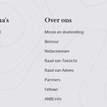
a's
Over ons
l
Missie en doelstelling
s
Bestuur
Redactieteam
Raad van Toezicht
Raad van Advies
Partners
Fellows
ANBI info