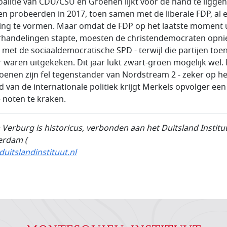
oalitie van CDU/CSU en Groenen lijkt voor de hand te liggen
jen probeerden in 2017, toen samen met de liberale FDP, al 
ing te vormen. Maar omdat de FDP op het laatste moment u
handelingen stapte, moesten de christendemocraten opn
e met de sociaaldemocratische SPD - terwijl die partijen toen
r waren uitgekeken. Dit jaar lukt zwart-groen mogelijk wel.
oenen zijn fel tegenstander van Nordstream 2 - zeker op he
d van de internationale politiek krijgt Merkels opvolger een
 noten te kraken.
 Verburg is historicus,
verbonden aan het Duitsland Institu
erdam (
uitslandinstituut.nl