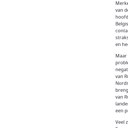
Merke
van d
hoofd
Belgi
conta
strak
en he
Maar 
probl
negat
van R
Nords
breng
van R
lande
een p
Veel 