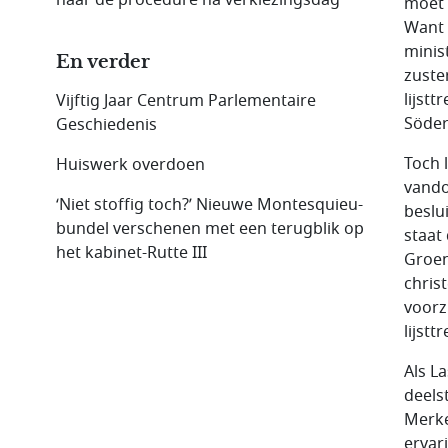
moet 
Want 
minis
En verder
zuste
lijst
Vijftig Jaar Centrum Parlementaire
Söder
Geschiedenis
Toch 
Huiswerk overdoen
vando
‘Niet stoffig toch?’ Nieuwe Montesquieu-
beslu
bundel verschenen met een terugblik op
staat
het kabinet-Rutte III
Groen
chris
voorz
lijst
Als L
deels
Merke
ervar