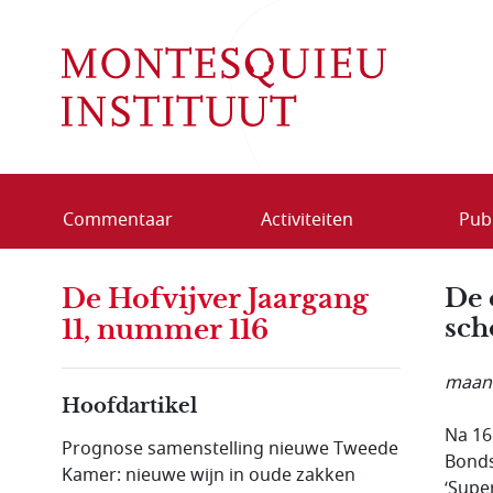
Overslaan en naar de inhoud gaan
Commentaar
Activiteiten
Publ
De Hofvijver Jaargang
De 
sch
11, nummer 116
maand
Hoofdartikel
Na 16
Prognose samenstelling nieuwe Tweede
Bonds
Kamer: nieuwe wijn in oude zakken
‘Supe