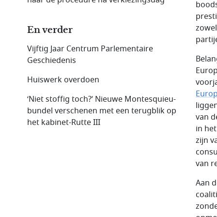
bood
prest
zowel
En verder
parti
Vijftig Jaar Centrum Parlementaire
Belan
Geschiedenis
Europ
Huiswerk overdoen
voorj
Euro
‘Niet stoffig toch?’ Nieuwe Montesquieu-
ligge
bundel verschenen met een terugblik op
van d
het kabinet-Rutte III
in he
zijn 
consu
van r
Aan de
coalit
zonde