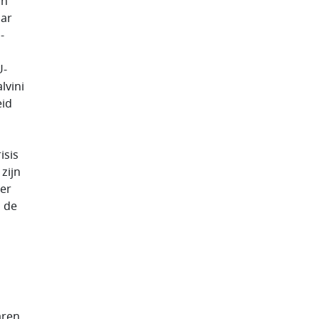
an
aar
-
U-
lvini
eid
isis
zijn
ier
n de
aren