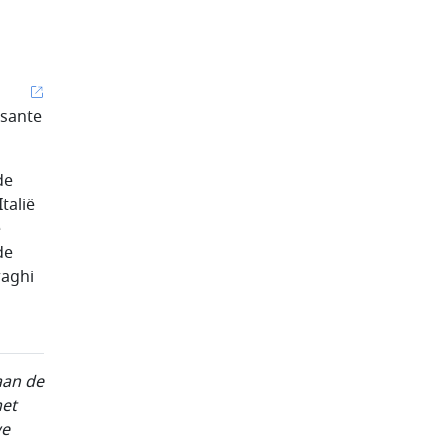
ssante
de
talië
e
de
raghi
aan de
met
we