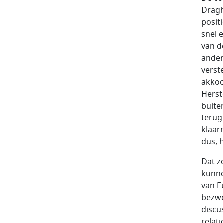
Dragh
posit
snel 
van d
ander
verst
akkoo
Herst
buite
terug
klaar
dus, 
Dat z
kunne
van Eu
bezwe
discu
relat