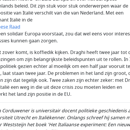
nlands beleid. Dit zijn stuk voor stuk onderwerpen waar de
positie van Italië verschilt van die van Nederland. Met een
ant Italië in de
ese Raad
 een solidair Europa voorstaat, zou dat wel eens voor intere
ssies kunnen gaan zorgen.
 zover komt, is koffiedik kijken. Draghi heeft twee jaar tot 
zingen om zijn belangrijkste beleidspunten uit te rollen. In I
 politiek gezien echter al moeilijk om een half jaar vooruit t
, laat staan twee jaar. De problemen in het land zijn groot, 
n zijn dat tegelijk ook. Twee zaken zijn echter zeker: met D
Italië een weg in die uit deze crisis zou moeten leiden en
rkt het land zijn positie in de EU.
n Corduwener is universitair docent politieke geschiedenis 
rsiteit Utrecht en Italiëkenner. Onlangs schreef hij samen 
r Weststeijn het boek 'Het Italiaanse experiment: Een nieu