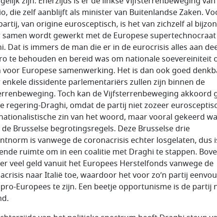
elijk zijn. Enerzijds is er de linkse Vijfsterrenbeweging van
o, die zelf aanblijft als minister van Buitenlandse Zaken. Vo
artij, van origine eurosceptisch, is het van zichzelf al bijzo
r samen wordt gewerkt met de Europese supertechnocraat
i. Dat is immers de man die er in de eurocrisis alles aan d
ro te behouden en bereid was om nationale soevereiniteit 
 voor Europese samenwerking. Het is dan ook goed denkb
r enkele dissidente parlementariërs zullen zijn binnen de
terrenbeweging. Toch kan de Vijfsterrenbeweging akkoord 
e regering-Draghi, omdat de partij niet zozeer eurosceptisc
 nationalistische zin van het woord, maar vooral gekeerd w
 de Brusselse begrotingsregels. Deze Brusselse drie
ntnorm is vanwege de coronacrisis echter losgelaten, dus i
ende ruimte om in een coalitie met Draghi te stappen. Bov
er veel geld vanuit het Europees Herstelfonds vanwege de
acrisis naar Italië toe, waardoor het voor zo’n partij eenvo
 pro-Europees te zijn. Een beetje opportunisme is de partij n
md.