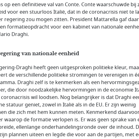
as op een definitieve val van Conte. Conte waarschuwde bij z
id voor een stuurloos Italië, dat in de coronacrisis niet te l
r regering zou mogen zitten. President Mattarella gaf daar
een formatieopdracht voor een kabinet van nationale eenhe
ario Draghi.
egering van nationale eenheid
gering-Draghi heeft geen uitgesproken politieke kleur, maa
ert de verschillende politieke stromingen te verenigen in é
amma. Draghi zelf is te kenmerken als een hervormingsge
er, die door noodzakelijke hervormingen in de economie Ita
e coronacrisis wil loodsen. Nog belangrijker is dat Draghi ee
 statuur geniet, zowel in Italië als in de EU. Er zijn weinig
anen die zich met hem kunnen meten. Kenmerkend daarvoor
r waarop de formatie verlopen is. Er was geen sprake van 
breide, ellenlange onderhandelingsronde over de inhoud. 
 zijn plannen uiteen en legde die voor aan de partijen, met 