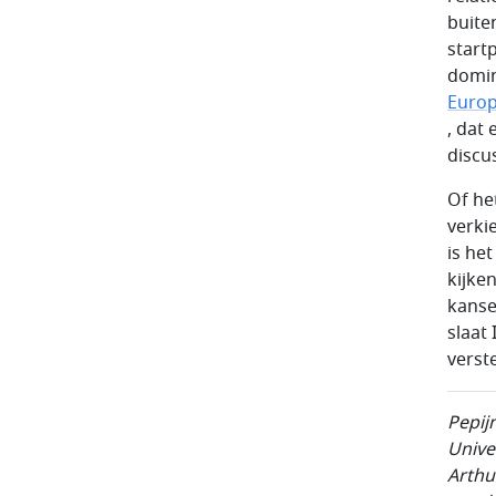
buite
start
domin
Europ
, dat
discu
Of het
verkie
is het
kijken
kanse
slaat 
verste
Pepij
Unive
Arthu