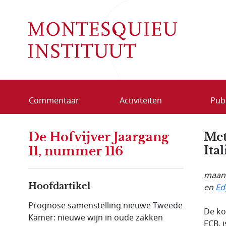
Overslaan en naar de inhoud gaan
Commentaar
Activiteiten
Publ
De Hofvijver Jaargang
Met
Ita
11, nummer 116
maand
Hoofdartikel
en
Ed
Prognose samenstelling nieuwe Tweede
De ko
Kamer: nieuwe wijn in oude zakken
ECB, 