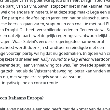
echterzijde van het politieke spectrum heeft Draghi steun v
de partij van Salvini. Salvini stapt zelf niet in het kabinet, m
t wel drie andere ministers. Met deze stap maakt Lega een u
 De partij die de afgelopen jaren een nationalistische, anti-
ese koers is gaan varen, stapt nu in een coalitie met oud-E
n Draghi. Dit heeft verschillende redenen. Ten eerste wil Sa
 zien dat zijn partij wel degelijk regeringsverantwoordelijkh
ragen. Waar Salvini’s eerdere regeringsdeelname vooral
schetst wordt door zijn strandtoer en eindigde met een
e voorzijn partij, wil hij dat nu goedmaken. In tijden van cr
 bij kiezers sneller een
Rally ‘round the flag effect
, waardoor 
iserende stijl aan vernieuwing toe was. Ten tweede speelt h
ega zich, net als de Vijfsterrenbeweging, beter kan vinden i
n nu, met soepelere regels voor staatssteun,
tingsdiscipline en concurrentie.
een Italiaans Europa?
alitie van nationale eenheid heeft met de komst van de erv