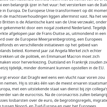
i een belangrijk ijzer in het vuur: het versterken van de Ital
ie in Europa. De Europese Unie transformeert op dit mome
en de machtsverhoudingen liggen allerminst vast. Na het ve
e Britten is de Atlantische kant van de Unie verzwakt, onder
e gekenmerkt door een nogal zoekend Nederland. Tegelijk
erkte afgelopen jaar de Frans-Duitse as, uitmondend in een
rd over de Europese Meerjarenbegroting, een Europees
elfonds en verschillende initiatieven op het gebied van
nlands beleid. Komend jaar zal Angela Merkel zich echter
trekken uit de politiek, en Emmanuel Macron moet zich
maken voor herverkiezing. Duitsland en Frankrijk zouden zi
hetzij tijdelijk, minder dominant kunnen opstellen in de EU.
orgt ervoor dat Draghi wel eens een vlucht naar voren zou
n nemen. Hij is straks één van de meest ervaren staatsma
ropa, met een uitstekende staat van dienst bij zijn collega’s
erder van de eurocrisis. Na de coronacrisis zullen belangri
ssies losbarsten over de euro, de begrotingsregels, migrati
ie tussen Noord- en Zuid-Europa en over het Europees