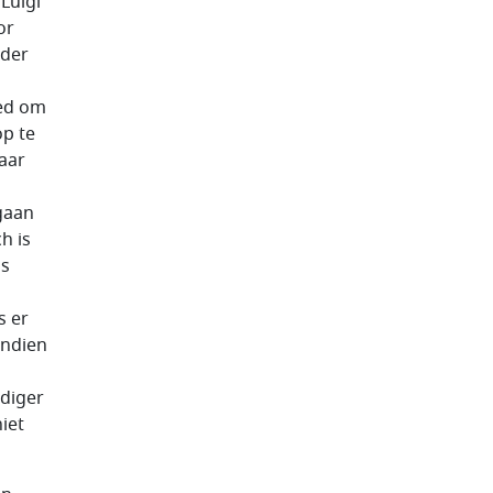
 Luigi
or
nder
eed om
op te
aar
gaan
h is
as
s er
endien
udiger
iet