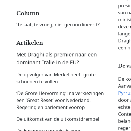
presi
van n
Column
minis
‘Te laat, te vroeg, niet gecoördineerd?’
deze 
lange
Dragh
Artikelen
een n
Met Draghi als premier naar een
dominant Italië in de EU?
De v
De opvolger van Merkel heeft grote
De ko
schoenen te vullen
Aanva
Pyrru
‘De Grote Hervorming’: na verkiezingen
door 
een ‘Great Reset’ voor Nederland.
echte
Regering en parlement voorop
Conte
De uitkomst van de uitkomstdrempel
belan
regeri
De Europese commissie voor