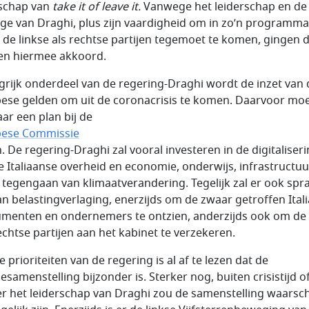
schap van
take it of leave it.
Vanwege het leiderschap en de
ige van Draghi, plus zijn vaardigheid om in zo’n programma
 de linkse als rechtse partijen tegemoet te komen, gingen 
jen hiermee akkoord.
grijk onderdeel van de regering-Draghi wordt de inzet van 
ese gelden om uit de coronacrisis te komen. Daarvoor moe
aar een plan bij de
pese Commissie
n. De regering-Draghi zal vooral investeren in de digitaliser
e Italiaanse overheid en economie, onderwijs, infrastructuu
t tegengaan van klimaatverandering. Tegelijk zal er ook spr
van belastingverlaging, enerzijds om de zwaar getroffen Ital
menten en ondernemers te ontzien, anderzijds ook om de
echtse partijen aan het kabinet te verzekeren.
 prioriteiten van de regering is al af te lezen dat de
iesamenstelling bijzonder is. Sterker nog, buiten crisistijd o
r het leiderschap van Draghi zou de samenstelling waarschi