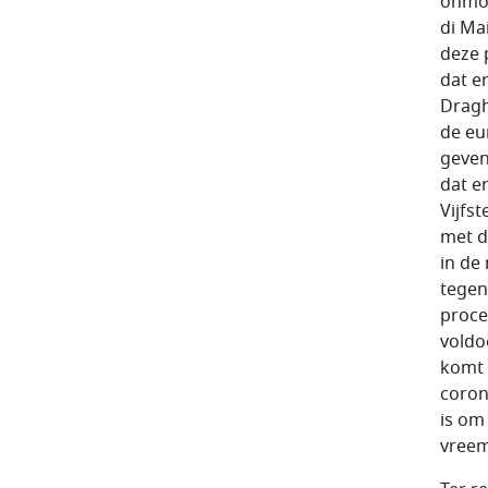
onmog
di Mai
deze p
dat e
Dragh
de eu
geven
dat e
Vijfs
met d
in de
tegen
proce
voldo
komt 
coron
is om
vree