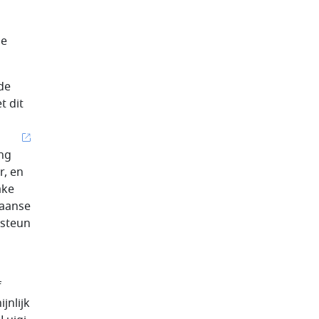
de
de
t dit
ing
r, en
ake
iaanse
 steun
f
jnlijk