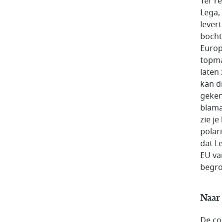
Ter r
Lega, 
lever
bocht.
Europ
topma
laten
kan d
geken
blamag
zie je
polar
dat L
EU va
begro
Naar 
De co