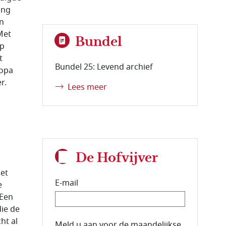
ing
en
Met
Bundel
op
t
Bundel 25: Levend archief
ropa
r.
Lees meer
De Hofvijver
et
E-mail
e
 Een
ie de
ht al
E-mailadres van de abonnee.
Meld u aan voor de maandelijkse