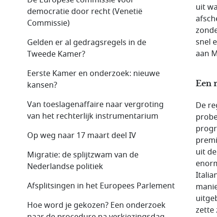
uit w
democratie door recht (Venetië
afsche
Commissie)
zonde
snel 
Gelden er al gedragsregels in de
aan M
Tweede Kamer?
Eerste Kamer en onderzoek: nieuwe
Een r
kansen?
Van toeslagenaffaire naar vergroting
De re
van het rechterlijk instrumentarium
probe
progr
Op weg naar 17 maart deel IV
premi
uit d
Migratie: de splijtzwam van de
enorme
Nederlandse politiek
Itali
Afsplitsingen in het Europees Parlement
manie
uitge
Hoe word je gekozen? Een onderzoek
zette
naar de procedure na verkiezingsdag