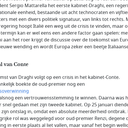
dent Sergio Mattarella het eerste kabinet-Draghi, een reger
ationale eenheid, bestaande uit acht technocraten en vijfti
ters met een divers politiek signatuur, van links tot rechts. 
regering hoopt Italië een weg uit de crisis te vinden, maar 
 termijn kan er wel eens een andere factor gaan spelen: me
i aan het roer krijgt de discussie over de toekomst van Eu
ieuwe wending en wordt Europa zeker een beetje Italiaanse
al van Conte
mst van Draghi volgt op een crisis in het kabinet-Conte.
nkelijk boekte de oud-premier nog een
soverwinning
alsnog een vertrouwensstemming te winnen. Daarna was h
r snel gedaan met zijn tweede kabinet. Op 25 januari diend
 zijn ontslag in, omdat een absolute meerderheid ontbrak.
grijke rol was weggelegd voor oud-premier Renzi, degene d
ng in eerste plaats al liet vallen, maar vanaf het begin wellic