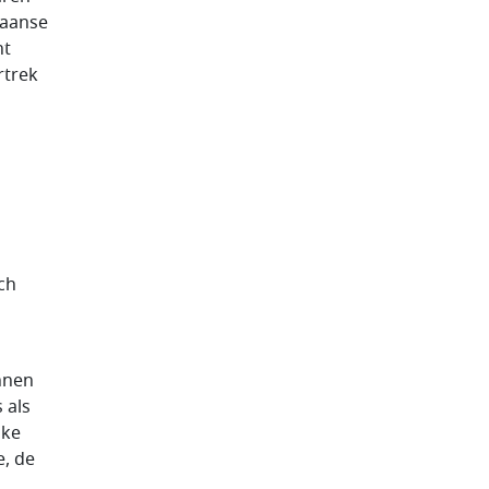
iaanse
nt
rtrek
ch
nnen
 als
jke
e, de