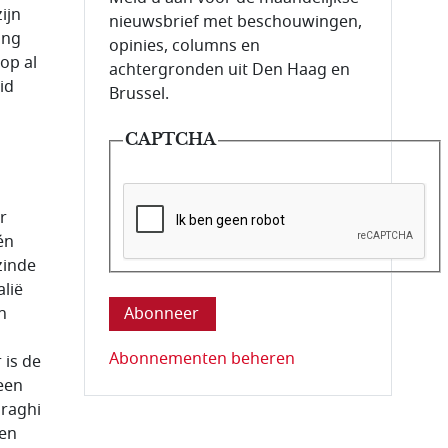
ijn
nieuwsbrief met beschouwingen,
ang
opinies, columns en
op al
achtergronden uit Den Haag en
id
Brussel.
CAPTCHA
r
én
zinde
Deze vraag is om te controleren dat u ee
lië
n
Abonnementen beheren
 is de
een
Draghi
een