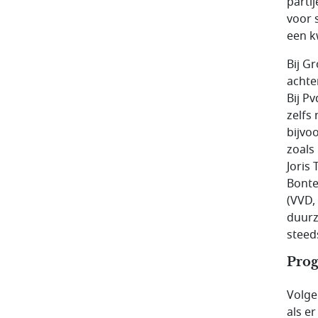
parti
voor 
een k
Bij G
achte
Bij Pv
zelfs
bijvo
zoals
Joris
Bonte
(VVD,
duurz
steed
Prog
Volge
als er