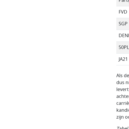
Part
FVD
SGP
DEN
50P
JA21
Als d
dus n
lever
achte
carri
kandi
zijn 
Tabel