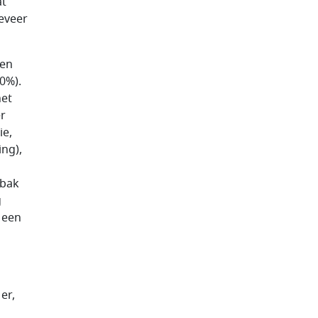
at
eveer
een
0%).
het
er
ie,
ing),
abak
g
 een
er,