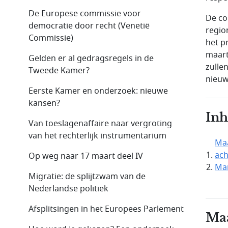
De Europese commissie voor
De con
democratie door recht (Venetië
regio
Commissie)
het p
maart
Gelden er al gedragsregels in de
zulle
Tweede Kamer?
nieuw
Eerste Kamer en onderzoek: nieuwe
kansen?
In
Van toeslagenaffaire naar vergroting
van het rechterlijk instrumentarium
Maa
ac
Op weg naar 17 maart deel IV
Ma
Migratie: de splijtzwam van de
Nederlandse politiek
Afsplitsingen in het Europees Parlement
Maa