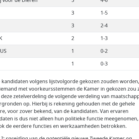
ij voor de Dieren
5
4-6
3
1-5
3
2-4
K
2
1-3
LUS
1
0-2
1
0-3
e kandidaten volgens lijstvolgorde gekozen zouden worden,
iemand met voorkeursstemmen de Kamer in gekozen zou zi
t deze zetelverdeling de volgende verdeling van maatschapp
rgronden op. Hierbij is rekening gehouden met de gehele
ère, voor zover bekend, van de kandidaten. Van ervaren
daten is dus niet alleen hun politieke functie meegenomen
ook de eerdere functies en werkzaamheden betrokken.
 2: spreiding van de potentiële nieuwe Tweede Kamer op