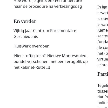
Hoe word je gekozen? Een onderzoek
naar de procedure na verkiezingsdag
In li
ervar
is op
En verder
ervar
Kamer
Vijftig Jaar Centrum Parlementaire
secto
Geschiedenis
funda
Huiswerk overdoen
de co
het (
‘Niet stoffig toch?’ Nieuwe Montesquieu-
virtu
bundel verschenen met een terugblik op
achte
het kabinet-Rutte III
Part
Tegel
tusse
dat P
politi