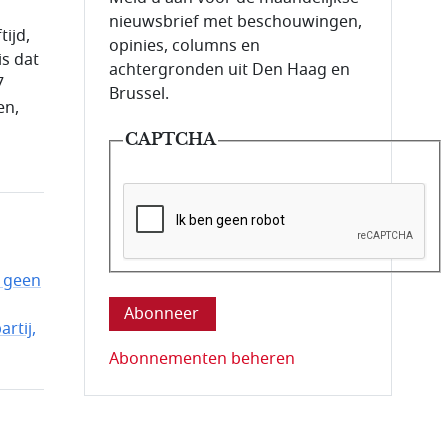
nieuwsbrief met beschouwingen,
tijd,
opinies, columns en
is dat
achtergronden uit Den Haag en
7
Brussel.
en,
l
CAPTCHA
Deze vraag is om te controleren dat u ee
: geen
rtij,
Abonnementen beheren