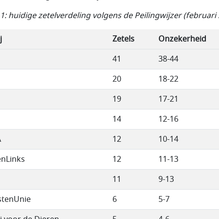
 1: huidige zetelverdeling volgens de Peilingwijzer (februari
j
Zetels
Onzekerheid
41
38-44
20
18-22
19
17-21
14
12-16
A
12
10-14
nLinks
12
11-13
11
9-13
stenUnie
6
5-7