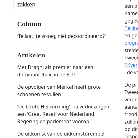
zakken
een p
Kamer
gegev
Column
Peili
en ge
‘Te laat, te vroeg, niet gecoördineerd?’
biogr
steld
Artikelen
Tweed
TKver
Met Draghi als premier naar een
, de 
dominant Italië in de EU?
De pr
De opvolger van Merkel heeft grote
Tweed
schoenen te vullen
veran
‘De Grote Hervorming’: na verkiezingen
aanta
een ‘Great Reset’ voor Nederland.
trend
Regering en parlement voorop
zulle
op di
De uitkomst van de uitkomstdrempel
respec