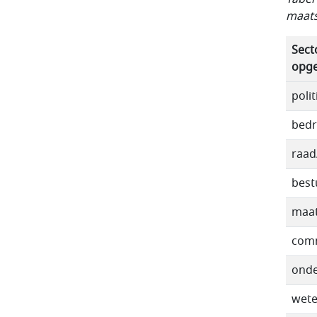
maats
Sect
opg
polit
bedr
raad
best
maat
comm
onde
wet