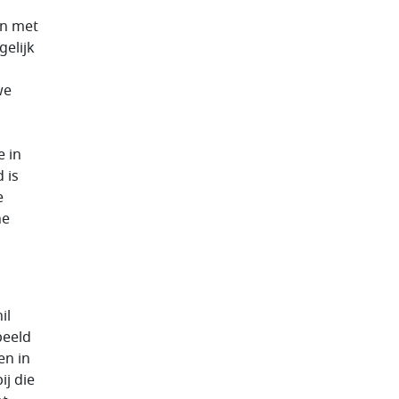
en met
gelijk
we
e in
 is
e
he
il
beeld
en in
ij die