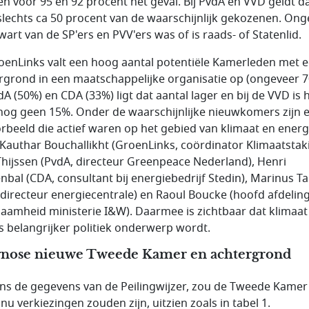
jen voor 95 en 92 procent het geval. Bij PvdA en VVD geldt d
slechts ca 50 procent van de waarschijnlijk gekozenen. Ong
wart van de SP'ers en PVV'ers was of is raads- of Statenlid.
roenLinks valt een hoog aantal potentiële Kamerleden met 
rgrond in een maatschappelijke organisatie op (ongeveer 7
dA (50%) en CDA (33%) ligt dat aantal lager en bij de VVD is 
 nog geen 15%. Onder de waarschijnlijke nieuwkomers zijn 
orbeeld die actief waren op het gebied van klimaat en energ
 Kauthar Bouchallikht (GroenLinks, coördinator Klimaatstak
 Thijssen (PvdA, directeur Greenpeace Nederland), Henri
nbal (CDA, consultant bij energiebedrijf Stedin), Marinus T
 directeur energiecentrale) en Raoul Boucke (hoofd afdelin
aamheid ministerie I&W). Daarmee is zichtbaar dat klimaat
s belangrijker politiek onderwerp wordt.
nose nieuwe Tweede Kamer en achtergrond
ns de gegevens van de Peilingwijzer, zou de Tweede Kamer 
 nu verkiezingen zouden zijn, uitzien zoals in tabel 1.