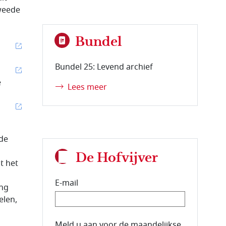
weede
Bundel
Bundel 25: Levend archief
e
Lees meer
 de
De Hofvijver
t het
E-mail
ing
elen,
E-mailadres van de abonnee.
Meld u aan voor de maandelijkse