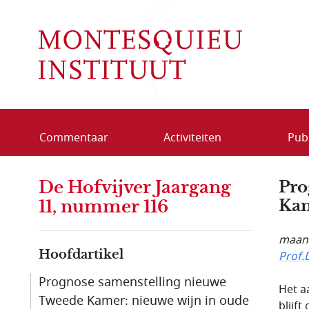
Overslaan en naar de inhoud gaan
Commentaar
Activiteiten
Publ
De Hofvijver Jaargang
Pro
Kam
11, nummer 116
maand
Hoofdartikel
Prof.
Prognose samenstelling nieuwe
Het a
Tweede Kamer: nieuwe wijn in oude
blijf