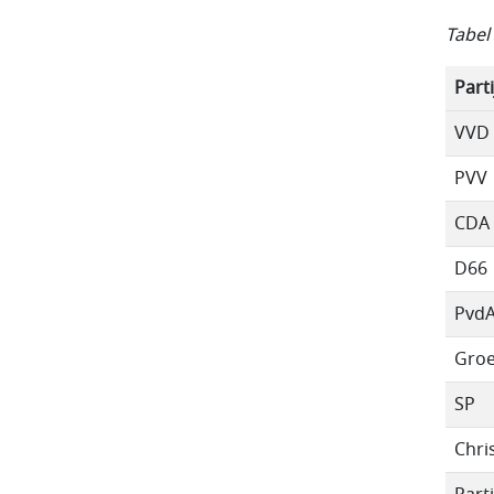
Tabel
Parti
VVD
PVV
CDA
D66
Pvd
Groe
SP
Chri