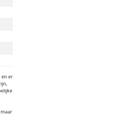
 en er
jn,
elijke
, maar