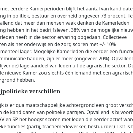
jn met eerdere Kamerperioden blijft het aantal van kandidat
ing in politiek, bestuur en overheid ongeveer 73 procent. Te
vallend dat meer dan mensen vaak denken de Kamerleden
ing hebben in het bedrijfsleven. 38% van de mogelijke nieu
leden heeft in die sector ervaring opgedaan. Collectieve
ren als het onderwijs en de zorg scoren met +/- 10%
menteel lager. Mogelijke Kamerleden die eerder een functi
mmunicatie hadden, zijn er meer (ongeveer 20%). Opvallend
blijvende) lage aandeel van leden uit de agrarische sector. D
ele nieuwe Kamer zou slechts één iemand met een agrarisc
rgrond hebben.
ijpolitieke verschillen
ijk is er qua maatschappelijke achtergrond een groot versch
n de kandidaten van politieke partijen. Opvallend is bijvoor
VV en SP het hoogst scoren met leden die eerder actief war
eke functies (partij, fractiemedewerker, bestuurder). Dat is b