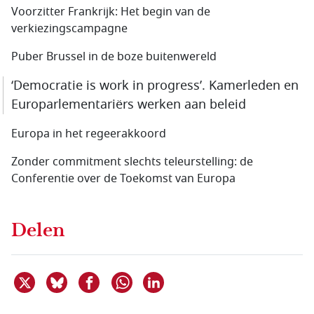
Voorzitter Frankrijk: Het begin van de
verkiezingscampagne
Puber Brussel in de boze buitenwereld
‘Democratie is work in progress’. Kamerleden en
Europarlementariërs werken aan beleid
Europa in het regeerakkoord
Zonder commitment slechts teleurstelling: de
Conferentie over de Toekomst van Europa
Delen
Deel dit item op X
Deel dit item op Bluesky
Deel dit item op Facebook
Deel dit item op Linkedin
Delen via WhatsApp