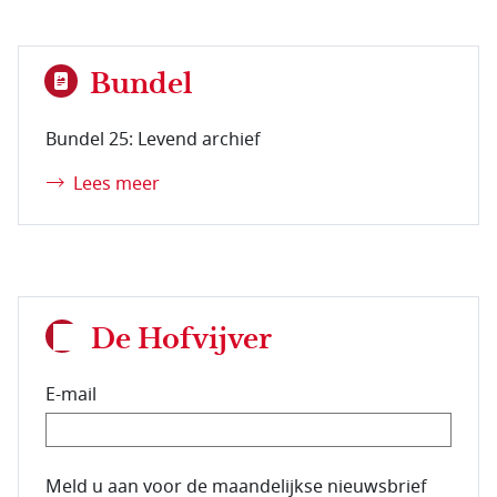
Bundel
Bundel 25: Levend archief
Lees meer
De Hofvijver
E-mail
E-mailadres van de abonnee.
Meld u aan voor de maandelijkse nieuwsbrief