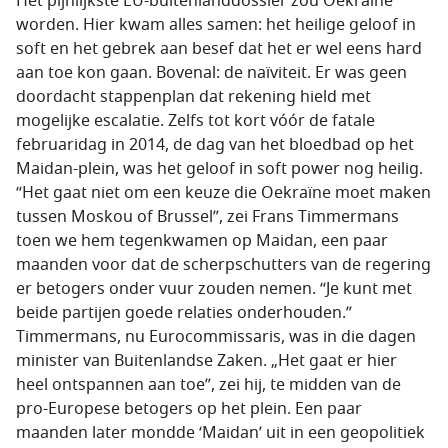
Het pijnlijkste EU-buitenlanddossier zou Oekraïne
worden. Hier kwam alles samen: het heilige geloof in
soft en het gebrek aan besef dat het er wel eens hard
aan toe kon gaan. Bovenal: de naïviteit. Er was geen
doordacht stappenplan dat rekening hield met
mogelijke escalatie. Zelfs tot kort vóór de fatale
februaridag in 2014, de dag van het bloedbad op het
Maidan-plein, was het geloof in soft power nog heilig.
“Het gaat niet om een keuze die Oekraïne moet maken
tussen Moskou of Brussel”, zei Frans Timmermans
toen we hem tegenkwamen op Maidan, een paar
maanden voor dat de scherpschutters van de regering
er betogers onder vuur zouden nemen. “Je kunt met
beide partijen goede relaties onderhouden.”
Timmermans, nu Eurocommissaris, was in die dagen
minister van Buitenlandse Zaken. „Het gaat er hier
heel ontspannen aan toe”, zei hij, te midden van de
pro-Europese betogers op het plein. Een paar
maanden later mondde ‘Maidan’ uit in een geopolitiek