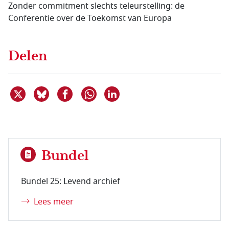
Zonder commitment slechts teleurstelling: de
Conferentie over de Toekomst van Europa
Delen
Deel dit item op X
Deel dit item op Bluesky
Deel dit item op Facebook
Deel dit item op Linkedin
Delen via WhatsApp
Bundel
Bundel 25: Levend archief
Lees meer