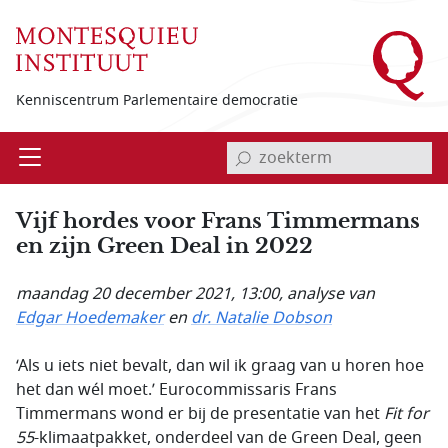
Overslaan en naar de inhoud gaan
Kenniscentrum Parlementaire democratie
invoerveld zoekterm
Open
Menu
Vijf hordes voor Frans Timmermans
en zijn Green Deal in 2022
maandag 20 december 2021, 13:00
, analyse van
Edgar Hoedemaker
en
dr. Natalie Dobson
‘Als u iets niet bevalt, dan wil ik graag van u horen hoe
het dan wél moet.’ Eurocommissaris Frans
Timmermans wond er bij de presentatie van het
Fit for
55
-klimaatpakket, onderdeel van de Green Deal, geen