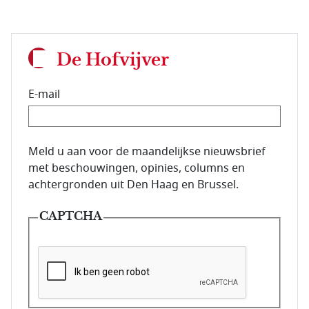
De Hofvijver
E-mail
E-mailadres van de abonnee.
Meld u aan voor de maandelijkse nieuwsbrief
met beschouwingen, opinies, columns en
achtergronden uit Den Haag en Brussel.
CAPTCHA
Deze vraag is om te controleren dat u een mens be