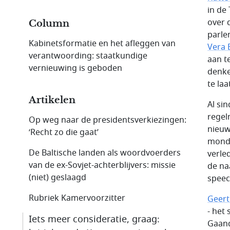
in de
over 
Column
parle
Kabinetsformatie en het afleggen van
Vera
verantwoording: staatkundige
aan t
vernieuwing is geboden
denke
te la
Artikelen
Al si
regel
Op weg naar de presidents­verkiezingen:
nieuw
‘Recht zo die gaat’
mond 
De Baltische landen als woordvoerders
verle
van de ex-Sovjet-achterblijvers: missie
de na
(niet) geslaagd
speec
Rubriek Kamervoorzitter
Geert
- het 
Iets meer consideratie, graag:
Gaand