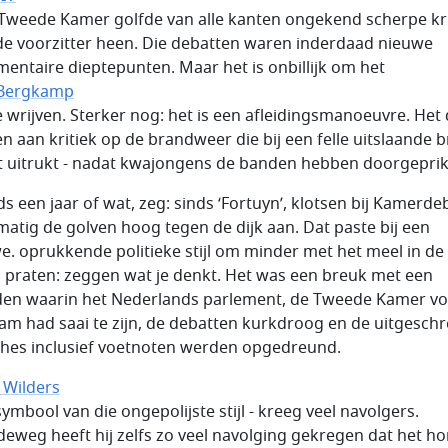
 Tweede Kamer golfde van alle kanten ongekend scherpe kri
de voorzitter heen. Die debatten waren inderdaad nieuwe
mentaire dieptepunten. Maar het is onbillijk om het
 Bergkamp
e wrijven. Sterker nog: het is een afleidingsmanoeuvre. Het
n aan kritiek op de brandweer die bij een felle uitslaande 
at uitrukt - nadat kwajongens de banden hebben doorgeprik
nds een jaar of wat, zeg: sinds ‘Fortuyn’, klotsen bij Kamerde
matig de golven hoog tegen de dijk aan. Dat paste bij een
e. oprukkende politieke stijl om minder met het meel in de
praten: zeggen wat je denkt. Het was een breuk met een
den waarin het Nederlands parlement, de Tweede Kamer vo
am had saai te zijn, de debatten kurkdroog en de uitgesch
hes inclusief voetnoten werden opgedreund.
 Wilders
symbool van die ongepolijste stijl - kreeg veel navolgers.
eweg heeft hij zelfs zo veel navolging gekregen dat het h