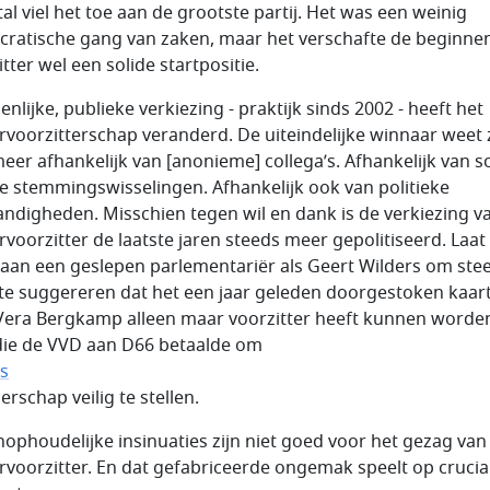
al viel het toe aan de grootste partij. Het was een weinig
ratische gang van zaken, maar het verschafte de beginne
tter wel een solide startpositie.
nlijke, publieke verkiezing - praktijk sinds 2002 - heeft het
voorzitterschap veranderd. De uiteindelijke winnaar weet 
meer afhankelijk van [anonieme] collega’s. Afhankelijk van 
ige stemmingswisselingen. Afhankelijk ook van politieke
ndigheden. Misschien tegen wil en dank is de verkiezing v
voorzitter de laatste jaren steeds meer gepolitiseerd. Laat
aan een geslepen parlementariër als Geert Wilders om ste
te suggereren dat het een jaar geleden doorgestoken kaar
 Vera Bergkamp alleen maar voorzitter heeft kunnen worden
 die de VVD aan D66 betaalde om
’s
rschap veilig te stellen.
nophoudelijke insinuaties zijn niet goed voor het gezag van
voorzitter. En dat gefabriceerde ongemak speelt op crucia