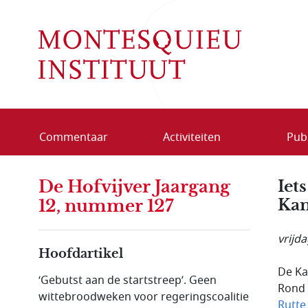
Overslaan en naar de inhoud gaan
Commentaar
Activiteiten
Publ
De Hofvijver Jaargang
Iet
Kam
12, nummer 127
vrijda
Hoofdartikel
De Ka
‘Gebutst aan de startstreep’. Geen
Rond 
wittebroodweken voor regeringscoalitie
Rutte