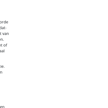
 orde
dat-
t van
en.
et of
aal
ie.
en
Een