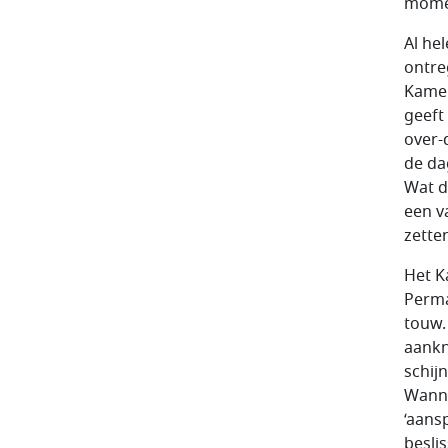
mome
Al he
ontre
Kamer
geeft
over-
de da
Wat d
een v
zette
Het K
Perma
touw.
aankn
schij
Wanne
‘aans
beslis