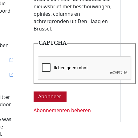
die
nieuwsbrief met beschouwingen,
hoord
opinies, columns en
achtergronden uit Den Haag en
Brussel.
CAPTCHA
bben
Deze vraag is om te controleren dat u ee
itter
 door
Abonnementen beheren
p was
le
.