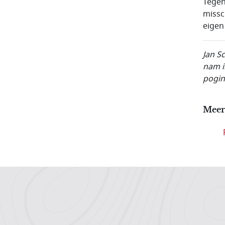
Tegen
missc
eigen
Jan S
nam i
pogin
Meer
Hoofdnavigatiemenu