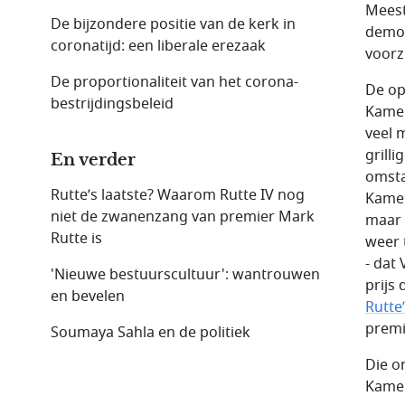
Meest
De bijzondere positie van de kerk in
democ
coronatijd: een liberale erezaak
voorzi
De proportionaliteit van het corona­
De ope
bestrijdings­beleid
Kamer
veel 
grill
En verder
omsta
Rutte’s laatste? Waarom Rutte IV nog
Kamer
niet de zwanenzang van premier Mark
maar 
Rutte is
weer 
- dat
'Nieuwe bestuurscultuur': wantrouwen
prijs
en bevelen
Rutte
premie
Soumaya Sahla en de politiek
Die o
Kamer