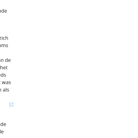
nde
zich
soms
an de
 het
eds
t was
 als
 de
le