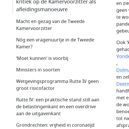
kritiek op de Kamervoorzitter als
en zi
afleidingsmanoeuvre
geen 
te wo
Macht en gezag van de Tweede
pande
Kamervoorzitter
gebeu
Nóg een vragenuurtje in de Tweede
Ook ‘
Kamer?
gehad
Vonde
‘Moet kunnen’ is voorbij
,
Ministers in soorten
Dolm
en zel
Wetgevingsprogramma Rutte IV geen
Deet
groot risicofactor
handh
met e
Rutte IV: een praktische stand still aan
de wo
de belastingenkant en een overdrive
benoe
aan de uitgavenkant
tot n
Grondrechten: vrijheid in coronatijd
afspr