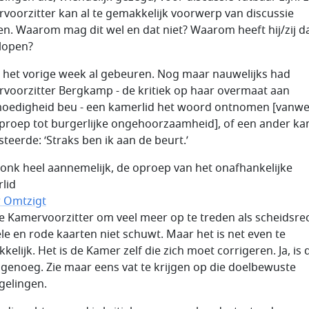
voorzitter kan al te gemakkelijk voorwerp van discussie
n. Waarom mag dit wel en dat niet? Waarom heeft hij/zij d
 lopen?
g het vorige week al gebeuren. Nog maar nauwelijks had
voorzitter Bergkamp - de kritiek op haar overmaat aan
oedigheid beu - een kamerlid het woord ontnomen [vanw
proep tot burgerlijke ongehoorzaamheid], of een ander ka
steerde: ‘Straks ben ik aan de beurt.’
lonk heel aannemelijk, de oproep van het onafhankelijke
lid
r Omtzigt
e Kamervoorzitter om veel meer op te treden als scheidsre
ele en rode kaarten niet schuwt. Maar het is net even te
elijk. Het is de Kamer zelf die zich moet corrigeren. Ja, is 
g genoeg. Zie maar eens vat te krijgen op die doelbewuste
gelingen.