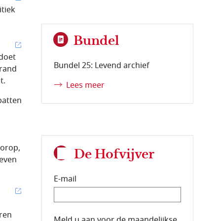
tiek
Bundel
 doet
Bundel 25: Levend archief
brand
t.
Lees meer
batten
orop,
De Hofvijver
reven
E-mail
oren
E-mailadres van de abonnee.
Meld u aan voor de maandelijkse