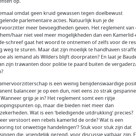
nten op.
lemaal omdat geen kruid gewassen tegen doelbewust
gelende parlementaire acties. Natuurlijk kun je de
voorzitter meer bevoegdheden geven. Het reglement van
 hem/haar niet veel meer mogelijkheden dan een Kamerlid-
de-schreef gaat het woord te ontnemen of zelfs voor de res
g weg te sturen. Maar dat zijn moeilijk te handhaven straff
oe als iemand als Wilders blijft doorpraten? En laat je Baud
an zijn trawanten door politie te paard buiten de vergaderz
n?
amervoorzitterschap is een weinig benijdenswaardige posit
nent balanceer je op een dun, niet eens zo strak gespann
 Wanneer grijp je in? Het reglement somt een rijtje
opingspunten op, maar die bieden niet meer dan
nzekerheden. Wat is een ‘beledigende uitdrukking’ precies?
er verstoort een rebels kamerlid de orde? Wat is een
poring tot onwettige handelingen’? Stuk voor stuk zijn dat
singen die, vriendelijk gezegd, voor discussie vatbaar zijn. 