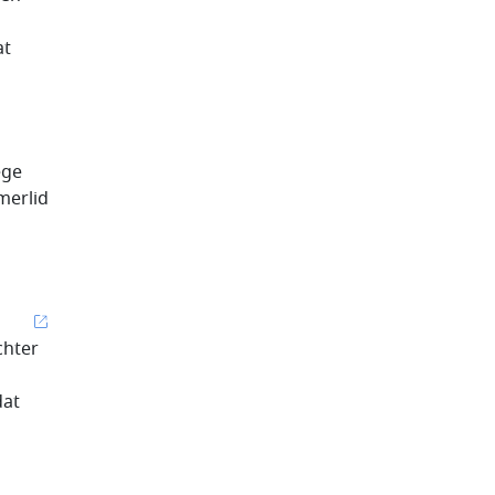
at
ege
merlid
chter
dat