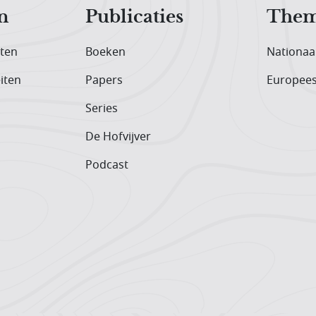
n
Publicaties
Them
iten
Boeken
Nationaa
iten
Papers
Europee
Series
De Hofvijver
Podcast