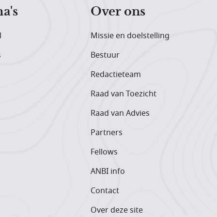
a's
Over ons
l
Missie en doelstelling
s
Bestuur
Redactieteam
Raad van Toezicht
Raad van Advies
Partners
Fellows
ANBI info
Contact
Over deze site