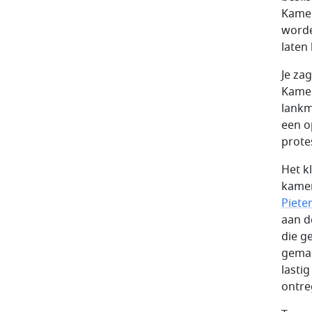
Kamer
worde
laten
Je za
Kamer
lankm
een o
prote
Het k
kamer
Piete
aan d
die g
gemakk
lasti
ontre