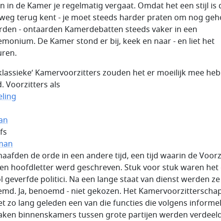
en in de Kamer je regelmatig vergaat. Omdat het een stijl is 
weg terug kent - je moet steeds harder praten om nog ge
rden - ontaarden Kamerdebatten steeds vaker in een
monium. De Kamer stond er bij, keek en naar - en liet het
ren.
klassieke’ Kamervoorzitters zouden het er moeilijk mee he
. Voorzitters als
ling
an
fs
man
aafden de orde in een andere tijd, een tijd waarin de Voorz
en hoofdletter werd geschreven. Stuk voor stuk waren het
l geverfde politici. Na een lange staat van dienst werden ze
md. Ja, benoemd - niet gekozen. Het Kamervoorzitterscha
iet zo lang geleden een van die functies die volgens informe
aken binnenskamers tussen grote partijen werden verdeeld