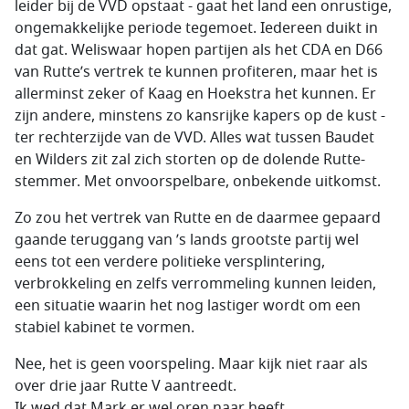
leider bij de VVD opstaat - gaat het land een onrustige,
ongemakkelijke periode tegemoet. Iedereen duikt in
dat gat. Weliswaar hopen partijen als het CDA en D66
van Rutte’s vertrek te kunnen profiteren, maar het is
allerminst zeker of Kaag en Hoekstra het kunnen. Er
zijn andere, minstens zo kansrijke kapers op de kust -
ter rechterzijde van de VVD. Alles wat tussen Baudet
en Wilders zit zal zich storten op de dolende Rutte-
stemmer. Met onvoorspelbare, onbekende uitkomst.
Zo zou het vertrek van Rutte en de daarmee gepaard
gaande teruggang van ’s lands grootste partij wel
eens tot een verdere politieke versplintering,
verbrokkeling en zelfs verrommeling kunnen leiden,
een situatie waarin het nog lastiger wordt om een
stabiel kabinet te vormen.
Nee, het is geen voorspeling. Maar kijk niet raar als
over drie jaar Rutte V aantreedt.
Ik wed dat Mark er wel oren naar heeft.