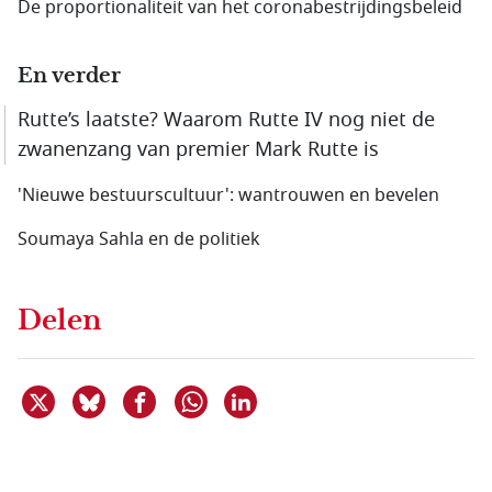
De proportionaliteit van het corona­bestrijdings­beleid
En verder
Rutte’s laatste? Waarom Rutte IV nog niet de
zwanenzang van premier Mark Rutte is
'Nieuwe bestuurscultuur': wantrouwen en bevelen
Soumaya Sahla en de politiek
Delen
Deel dit item op X
Deel dit item op Bluesky
Deel dit item op Facebook
Deel dit item op Linkedin
Delen via WhatsApp