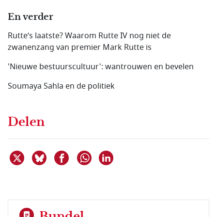
En verder
Rutte’s laatste? Waarom Rutte IV nog niet de
zwanenzang van premier Mark Rutte is
'Nieuwe bestuurscultuur': wantrouwen en bevelen
Soumaya Sahla en de politiek
Delen
Deel dit item op X
Deel dit item op Bluesky
Deel dit item op Facebook
Deel dit item op Linkedin
Delen via WhatsApp
Bundel