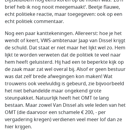
Dijsselbloem nog eens koren op de molen was: ’Zo’n
brief heb ik nog nooit meegemaakt’. Beetje flauwe,
echt politieke reactie, maar toegegeven: ook op een
echt politiek commentaar.
Nog een paar kanttekeningen. Allereerst: hoe je het
wendt of keert, VWS-ambtenaar Jaap van Dissel krijgt
de schuld. Dat staat er niet maar het lijkt wel zo. Hem
lijkt te worden verweten dat de politiek te veel naar
hem heeft geluisterd. Hij had een te beperkte kijk op
de zaak maar zat wel overal bij. Alsof er geen bestuur
was dat zelf brede afwegingen kon maken! Wat
trouwens ook veelvuldig is gebeurd, zie bijvoorbeeld
het niet behandelde maar ongekend grote
steunpakket. Natuurlijk heeft het OMT te lang
bestaan. Maar zowel Van Dissel als vele leden van het
OMT (die daarvoor een schamele € 200, - per
vergadering kregen) verdienen veel meer lof dan ze
hier krijgen.