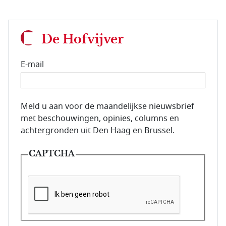
De Hofvijver
E-mail
E-mailadres van de abonnee.
Meld u aan voor de maandelijkse nieuwsbrief
met beschouwingen, opinies, columns en
achtergronden uit Den Haag en Brussel.
CAPTCHA
Deze vraag is om te controleren dat u een mens be