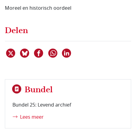
Moreel en historisch oordeel
Delen
Deel dit item op X
Deel dit item op Bluesky
Deel dit item op Facebook
Deel dit item op Linkedin
Delen via WhatsApp
Bundel
Bundel 25: Levend archief
Lees meer