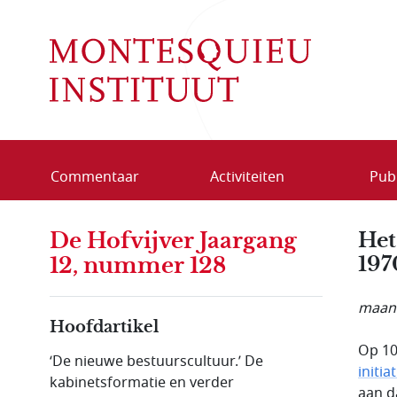
Overslaan en naar de inhoud gaan
Commentaar
Activiteiten
Publ
De Hofvijver Jaargang
Het
197
12, nummer 128
maand
Hoofdartikel
Op 10
‘De nieuwe bestuurscultuur.’ De
initia
kabinetsformatie en verder
aan d