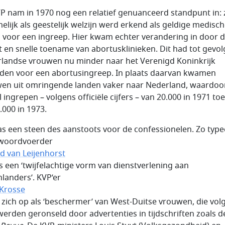
P nam in 1970 nog een relatief genuanceerd standpunt in:
melijk als geestelijk welzijn werd erkend als geldige medisc
 voor een ingreep. Hier kwam echter verandering in door 
 en snelle toename van abortusklinieken. Dit had tot gevol
landse vrouwen nu minder naar het Verenigd Koninkrijk
sden voor een abortusingreep. In plaats daarvan kwamen
en uit omringende landen vaker naar Nederland, waardoo
l ingrepen – volgens officiële cijfers – van 20.000 in 1971 t
.000 in 1973.
as een steen des aanstoots voor de confessionelen. Zo typ
woordvoerder
d van Leijenhorst
ls een ‘twijfelachtige vorm van dienstverlening aan
nlanders’. KVP’er
Krosse
 zich op als ‘beschermer’ van West-Duitse vrouwen, die vol
erden geronseld door advertenties in tijdschriften zoals d