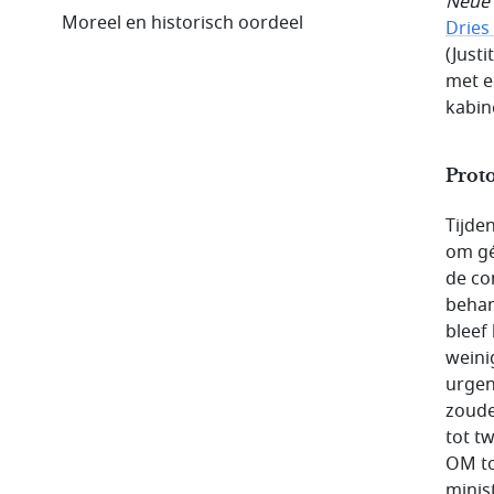
Neue
Moreel en historisch oordeel
Dries
(Just
met e
kabine
Prot
Tijde
om gé
de co
behan
bleef
weini
urgen
zoude
tot t
OM tot
minis