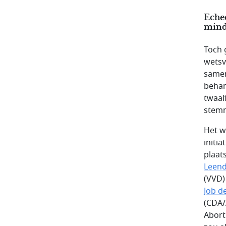
Echec
mind
Toch 
wetsv
samen
behan
twaal
stemm
Het w
initi
plaat
Leend
(VVD)
Job d
(CDA/
Abort