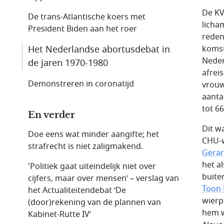
De KV
De trans-Atlantische koers met
licha
President Biden aan het roer
reden
Het Nederlandse abortusdebat in
komst
Neder
de jaren 1970-1980
afrei
Demonstreren in coronatijd
vrouw
aanta
tot 66
En verder
Dit w
Doe eens wat minder aangifte; het
CHU-
strafrecht is niet zaligmakend.
Gerar
het a
'Politiek gaat uiteindelijk niet over
buite
cijfers, maar over mensen’ – verslag van
Toon 
het Actualiteitendebat ‘De
wierp
(door)rekening van de plannen van
hem w
Kabinet-Rutte IV’