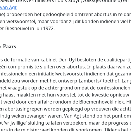
 Revue
. De KVP-ministers Louis Stuyt (Volksgezondheid) en
 van Agt
itie) probeerden het gedoogbeleid omtrent abortus in te 
en wetsvoorstel, maar voordat zij dit konden indienen viel 
t-Biesheuvel in juli 1972.
o-Paars
ns de formatie van kabinet-Den Uyl besloten de coalitieparti
én compromis te sluiten over abortus. In plaats daarvan 
nfessionelen een initiatiefwetsvoorstel indienen dat gezame
deld zou worden met het ontwerp-Lamberts/Roethof. Lan
 het vraagstuk op de achtergrond omdat de confessionelen
g haast maakten met hun voorstel, tot de kwestie opnieuw
t werd door een affaire rondom de Bloemenhovekliniek. Hi
n abortusingrepen worden gepleegd op vrouwen die achtt
wintig weken zwanger waren. Van Agt stond op het punt om
 ‘vrijwillige’ sluiting te laten verzoeken, maar de progressi
ters in de ministerraad konden dit voorkomen. Tijdens het 