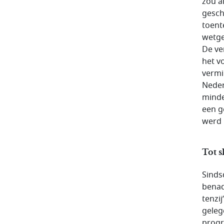
zou a
gesch
toente
wetge
De ve
het v
vermi
Neder
minde
een g
werd 
Tot s
Sinds
benad
tenzi
geleg
progr