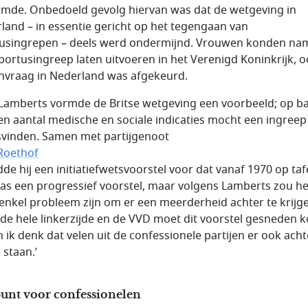
imde. Onbedoeld gevolg hiervan was dat de wetgeving in
land – in essentie gericht op het tegengaan van
usingrepen – deels werd ondermijnd. Vrouwen konden nam
bortusingreep laten uitvoeren in het Verenigd Koninkrijk, o
nvraag in Nederland was afgekeurd.
Lamberts vormde de Britse wetgeving een voorbeeld; op ba
en aantal medische en sociale indicaties mocht een ingreep
svinden. Samen met partijgenoot
Roethof
de hij een initiatiefwetsvoorstel voor dat vanaf 1970 op tafe
as een progressief voorstel, maar volgens Lamberts zou he
enkel probleem zijn om er een meerderheid achter te krijg
 de hele linkerzijde en de VVD moet dit voorstel gesneden 
n ik denk dat velen uit de confessionele partijen er ook acht
 staan.’
punt voor confessionelen