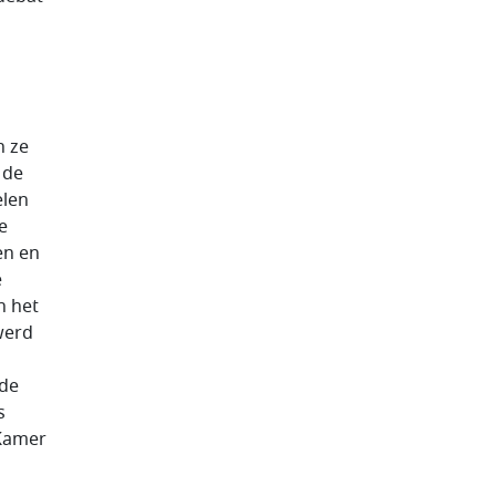
n ze
 de
elen
e
en en
e
n het
werd
nde
s
 Kamer