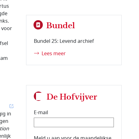
rtus
igde
nks.
Bundel
 voor
Bundel 25: Levend archief
fsel
Lees meer
wam
De Hofvijver
E-mail
ig in
ngen
tion
nlijk
E-mailadres van de abonnee.
Meld u aan voor de maandelijkse