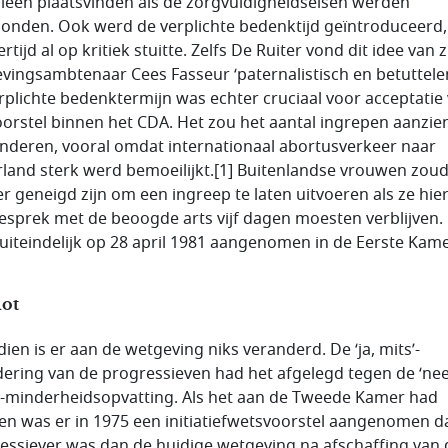
lleen plaatsvinden als de zorgvuldigheidseisen werden
onden. Ook werd de verplichte bedenktijd geïntroduceerd,
rtijd al op kritiek stuitte. Zelfs De Ruiter vond dit idee van z
vingsambtenaar Cees Fasseur ‘paternalistisch en betuttele
rplichte bedenktermijn was echter cruciaal voor acceptatie
oorstel binnen het CDA. Het zou het aantal ingrepen aanzien
nderen, vooral omdat internationaal abortusverkeer naar
land sterk werd bemoeilijkt.[1] Buitenlandse vrouwen zou
r geneigd zijn om een ingreep te laten uitvoeren als ze hie
esprek met de beoogde arts vijf dagen moesten verblijven.
uiteindelijk op 28 april 1981 aangenomen in de Eerste Kame
lot
dien is er aan de wetgeving niks veranderd. De ‘ja, mits’-
ering van de progressieven had het afgelegd tegen de ‘nee
j’-minderheidsopvatting. Als het aan de Tweede Kamer had
en was er in 1975 een initiatiefwetsvoorstel aangenomen d
essiever was dan de huidige wetgeving na afschaffing van 