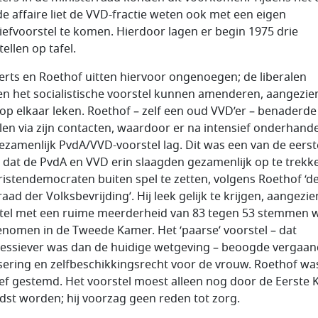
de affaire liet de VVD-fractie weten ook met een eigen
atiefvoorstel te komen. Hierdoor lagen er begin 1975 drie
ellen op tafel.
rts en Roethof uitten hiervoor ongenoegen; de liberalen
n het socialistische voorstel kunnen amenderen, aangezie
 op elkaar leken. Roethof – zelf een oud VVD’er – benaderde
alen via zijn contacten, waardoor er na intensief onderhand
ezamenlijk PvdA/VVD-voorstel lag. Dit was een van de eerst
 dat de PvdA en VVD erin slaagden gezamenlijk op te trekk
ristendemocraten buiten spel te zetten, volgens Roethof ‘d
ad der Volksbevrijding’. Hij leek gelijk te krijgen, aangezie
tel met een ruime meerderheid van 83 tegen 53 stemmen 
nomen in de Tweede Kamer. Het ‘paarse’ voorstel – dat
essiever was dan de huidige wetgeving – beoogde vergaa
isering en zelfbeschikkingsrecht voor de vrouw. Roethof wa
ief gestemd. Het voorstel moest alleen nog door de Eerste
dst worden; hij voorzag geen reden tot zorg.