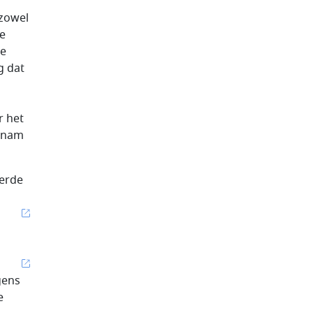
 zowel
he
de
g dat
r het
oenam
eerde
gens
e