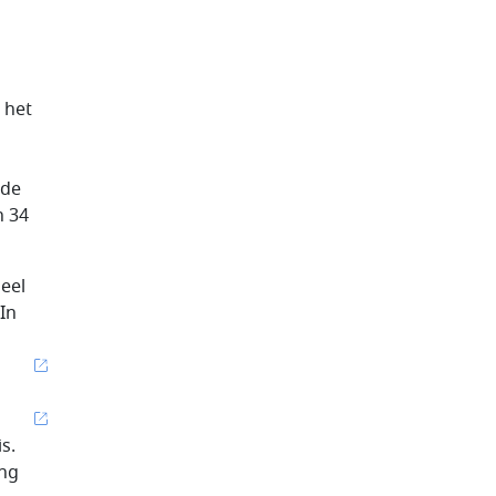
 het
 de
n 34
eel
In
s.
ing