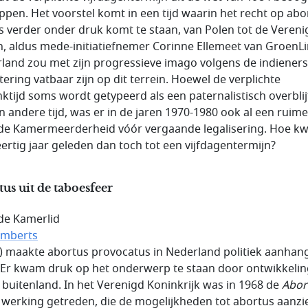
ppen. Het voorstel komt in een tijd waarin het recht op abo
s verder onder druk komt te staan, van Polen tot de Veren
n, aldus mede-initiatiefnemer Corinne Ellemeet van GroenLi
land zou met zijn progressieve imago volgens de indieners
tering vatbaar zijn op dit terrein. Hoewel de verplichte
ktijd soms wordt getypeerd als een paternalistisch overblij
en andere tijd, was er in de jaren 1970-1980 ook al een ruime
e Kamermeerderheid vóór vergaande legalisering. Hoe k
eertig jaar geleden dan toch tot een vijfdagentermijn?
us uit de taboesfeer
e Kamerlid
amberts
) maakte abortus provocatus in Nederland politiek aanhang
 Er kwam druk op het onderwerp te staan door ontwikkeli
t buitenland. In het Verenigd Koninkrijk was in 1968 de
Abor
 werking getreden, die de mogelijkheden tot abortus aanzie