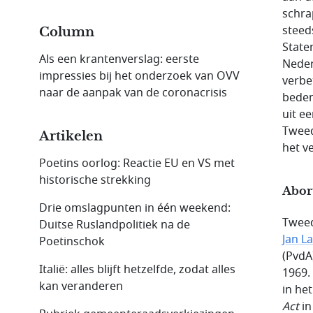
schra
steed
Column
State
Als een krantenverslag: eerste
Neder
impressies bij het onderzoek van OVV
verbe
naar de aanpak van de coronacrisis
beden
uit e
Tweed
Artikelen
het v
Poetins oorlog: Reactie EU en VS met
historische strekking
Abort
Drie omslagpunten in één weekend:
Tweed
Duitse Ruslandpolitiek na de
Jan L
Poetinschok
(PvdA
Italië: alles blijft hetzelfde, zodat alles
1969.
kan veranderen
in he
Act
in