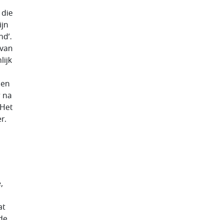
 die
ijn
nd’.
 van
lijk
den
r na
 Het
r.
,
at
de