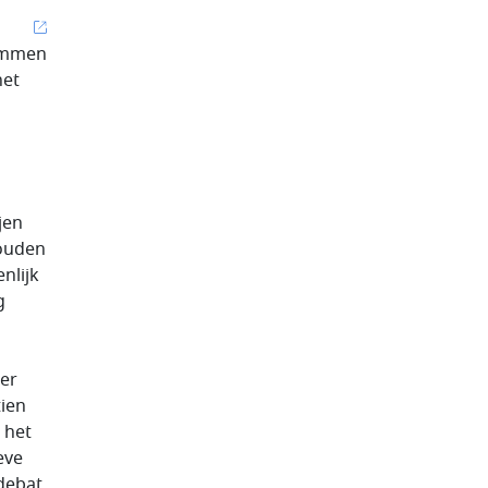
dammen
het
jen
zouden
nlijk
g
er
ien
 het
eve
debat