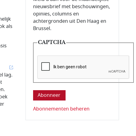
nieuwsbrief met beschouwingen,
opinies, columns en
elijk
achtergronden uit Den Haag en
ok als
Brussel.
CAPTCHA
sis
l lag.
t
Deze vraag is om te controleren dat u ee
en.
koek
er
Abonnementen beheren