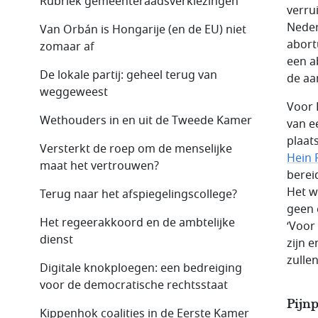
Rubriek gemeenteraadsverkiezingen
verru
Neder
Van Orbán is Hongarije (en de EU) niet
abort
zomaar af
een a
De lokale partij: geheel terug van
de aa
weggeweest
Voor 
Wethouders in en uit de Tweede Kamer
van e
plaat
Versterkt de roep om de menselijke
Hein 
maat het vertrouwen?
bereid
Het w
Terug naar het afspiegelingscollege?
geen 
Het regeerakkoord en de ambtelijke
‘Voor
dienst
zijn e
zullen
Digitale knokploegen: een bedreiging
voor de democratische rechtsstaat
Pijn
Kippenhok coalities in de Eerste Kamer