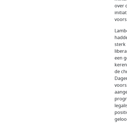
over 
initi
voorst
Lambe
hadde
sterk
liber
een g
keren
de ch
Dagera
voors
aange
progr
legal
posit
geloo