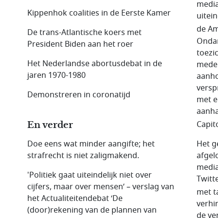
media
Kippenhok coalities in de Eerste Kamer
uitei
de Am
De trans-Atlantische koers met
Ondan
President Biden aan het roer
toezi
Het Nederlandse abortusdebat in de
mede 
jaren 1970-1980
aanho
versp
Demonstreren in coronatijd
met e
aanha
Capito
En verder
Het g
Doe eens wat minder aangifte; het
afgel
strafrecht is niet zaligmakend.
media
'Politiek gaat uiteindelijk niet over
Twitt
cijfers, maar over mensen’ – verslag van
met t
het Actualiteitendebat ‘De
verhi
(door)rekening van de plannen van
de ve