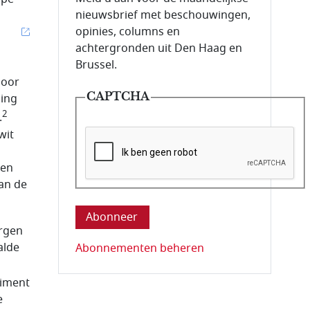
nieuwsbrief met beschouwingen,
opinies, columns en
achtergronden uit Den Haag en
Brussel.
door
CAPTCHA
ding
2
.
wit
den
van de
Deze vraag is om te controleren dat u ee
orgen
alde
Abonnementen beheren
timent
e