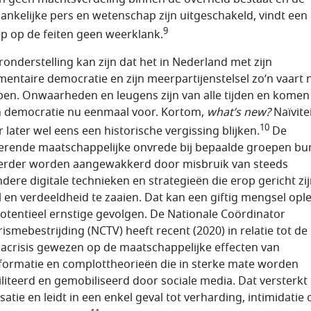
ankelijke pers en wetenschap zijn uitgeschakeld, vindt een
9
p op de feiten geen weerklank.
ronderstelling kan zijn dat het in Nederland met zijn
mentaire democratie en zijn meerpartijenstelsel zo’n vaart n
open. Onwaarheden en leugens zijn van alle tijden en komen
n democratie nu eenmaal voor. Kortom,
what’s new?
Naïvite
10
 later wel eens een historische vergissing blijken.
De
erende maatschappelijke onvrede bij bepaalde groepen bu
erder worden aangewakkerd door misbruik van steeds
jndere digitale technieken en strategieën die erop gericht zi
el en verdeeldheid te zaaien. Dat kan een giftig mengsel opl
otentieel ernstige gevolgen. De Nationale Coördinator
rismebestrijding (NCTV) heeft recent (2020) in relatie tot de
acrisis gewezen op de maatschappelijke effecten van
formatie en complottheorieën die in sterke mate worden
iliteerd en gemobiliseerd door sociale media. Dat versterkt
satie en leidt in een enkel geval tot verharding, intimidatie 