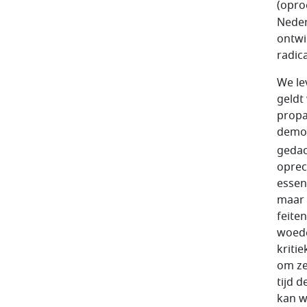
(opro
Neder
ontwi
radic
We le
geldt
propa
democ
gedac
oprec
essen
maar 
feite
woede
kriti
om ze
tijd 
kan w