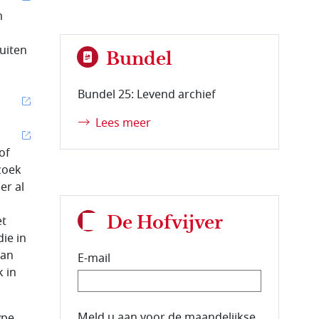
m
buiten
Bundel
Bundel 25: Levend archief
Lees meer
of
zoek
er al
De Hofvijver
et
ie in
van
E-mail
k in
E-mailadres van de abonnee.
Meld u aan voor de maandelijkse
ype