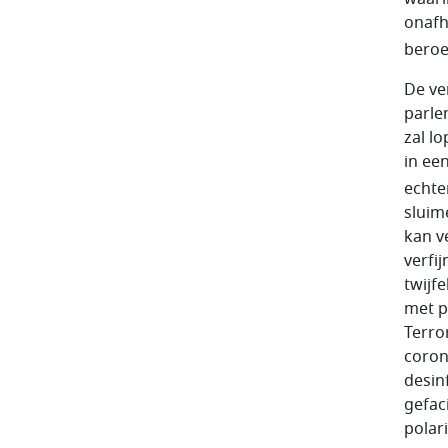
onafh
beroe
De ve
parle
zal l
in ee
echter
sluim
kan v
verfi
twijf
met p
Terro
coron
desin
gefac
polari