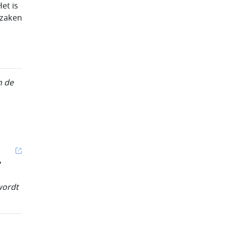
et is
rzaken
n de
e
wordt