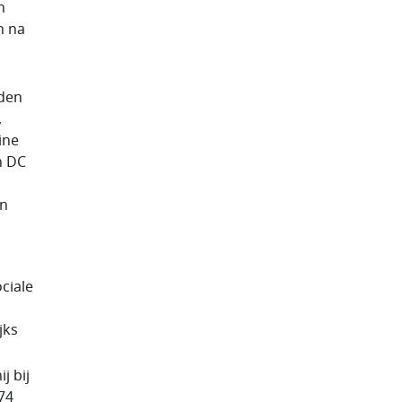
n
n na
rden
,
ine
n DC
an
ociale
a
jks
j bij
74