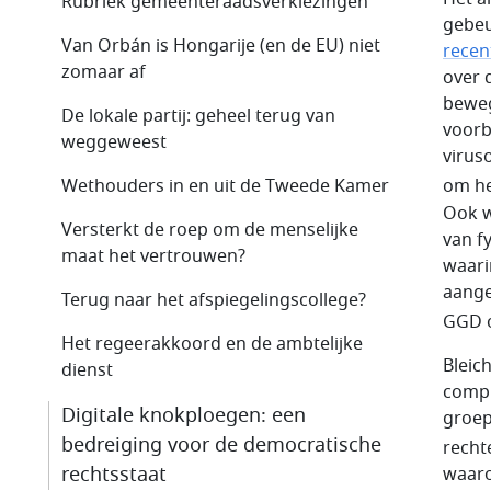
Rubriek gemeenteraadsverkiezingen
gebeu
Van Orbán is Hongarije (en de EU) niet
recen
zomaar af
over 
beweg
De lokale partij: geheel terug van
voorb
weggeweest
virus
Wethouders in en uit de Tweede Kamer
om he
Ook w
Versterkt de roep om de menselijke
van f
maat het vertrouwen?
waari
aange
Terug naar het afspiegelingscollege?
GGD o
Het regeerakkoord en de ambtelijke
Bleic
dienst
compl
Digitale knokploegen: een
groep
bedreiging voor de democratische
recht
rechtsstaat
waaro