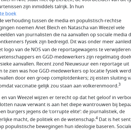
rtenissen zijn inmiddels talrijk. In hun
te boek
de verhouding tussen de media en populistisch-rechtse
ingen noemen Anet Bleich en Natascha van Weezel vele
eelden van journalisten die na aanvallen op sociale media 
ontkenners fysiek zijn bedreigd. Dit was onder meer aanlei
t logo van de NOS van de reportagewagens te verwijderen
etenschappers en GGD-medewerkers zijn regelmatig doel
ysieke aanvallen. Recent zond Nieuwsuur een reportage uit
n te zien was hoe GGD-medewerkers op locatie fysiek wer
vallen door een groep complotdenkers; zij eisten sluiting 
3
mdat vaccinatie gelijk zou staan aan volkerenmoord.
h en van Weezel wijzen er terecht op dat het geloof in verb
otten nauw verwant is aan het diepe wantrouwen bij bepa
en burgers jegens de ‘corrupte elite’: de journalistiek, de
4
erlijke macht, de politiek en de wetenschap.
Dat is het sen
p populistische bewegingen hun ideologie baseren. Social