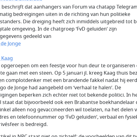
 beschrijft dat aanhangers van Forum via chatapp Telegra
matig bedreigingen uiten in de richting van hun politieke
standers. Die dreiging heeft zich inmiddels uitgebreid tot 
gitale omgeving. In de chatgroep ‘FvD geluiden’ zijn
gegevens gedeeld van
de Jonge
d Kaag
is opgeroepen om een feestje voor hun deur te organiseren 
 te gaan met een steen. Op 5 januari jl. kreeg Kaag thuis be
en complotdenker met een brandende fakkel nadat hij eerd
ugo de Jonge had aangebeld om ‘verhaal te halen’. De
igingen beperken zich echter niet tot bekende politici. In h
el staat dat bijvoorbeeld ook een Brabantse boekhandelaar d
winkel alleen nog gevaccineerden wil toelaten, na het delen 
adres en telefoonnummer op ‘FvD geluiden’, verbaal en fysie
rivésfeer is bedreigd.
tikel in NRC staat niet op zichzelf; de voorbeelden van dit t