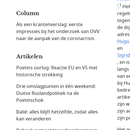
1
’.
Het
Column
regel
tegen
Als een krantenverslag: eerste
de di
impressies bij het onderzoek van OVV
adres
naar de aanpak van de coronacrisis
Hugo 
en
Sigri
Artikelen
, en 
Poetins oorlog: Reactie EU en VS met
langs
historische strekking
van e
bij H
Drie omslagpunten in één weekend:
bedre
Duitse Ruslandpolitiek na de
artik
Poetinschok
zijn 
zijn 
Italië: alles blijft hetzelfde, zodat alles
zijn p
kan veranderen
Het ar