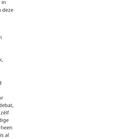
 in
n deze
n
k,
d
or
debat,
zélf
dige
n heen
s al