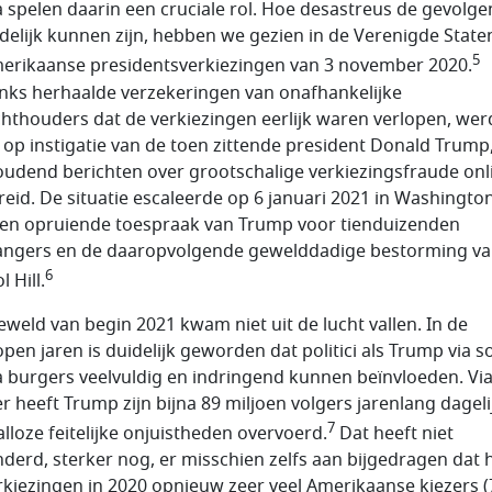
 spelen daarin een cruciale rol. Hoe desastreus de gevolge
ndelijk kunnen zijn, hebben we gezien in de Verenigde State
5
erikaanse presidentsverkiezingen van 3 november 2020.
ks herhaalde verzekeringen van onafhankelijke
chthouders dat de verkiezingen eerlijk waren verlopen, we
op instigatie van de toen zittende president Donald Trump
udend berichten over grootschalige verkiezingsfraude onl
reid. De situatie escaleerde op 6 januari 2021 in Washingto
en opruiende toespraak van Trump voor tienduizenden
ngers en de daaropvolgende gewelddadige bestorming v
6
l Hill.
eweld van begin 2021 kwam niet uit de lucht vallen. In de
open jaren is duidelijk geworden dat politici als Trump via s
 burgers veelvuldig en indringend kunnen beïnvloeden. Vi
er heeft Trump zijn bijna 89 miljoen volgers jarenlang dageli
7
alloze feitelijke onjuistheden overvoerd.
Dat heeft niet
nderd, sterker nog, er misschien zelfs aan bijgedragen dat hi
rkiezingen in 2020 opnieuw zeer veel Amerikaanse kiezers (