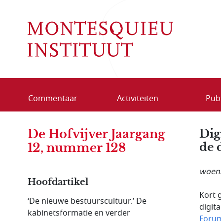
Overslaan en naar de inhoud gaan
Commentaar
Activiteiten
Publ
De Hofvijver Jaargang
Dig
de 
12, nummer 128
woens
Hoofdartikel
Kort 
‘De nieuwe bestuurscultuur.’ De
digit
kabinetsformatie en verder
Forum