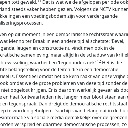
11
epen tot) geweld.
Dat is wat we de afgelopen periode ook
land steeds vaker hebben gezien. Volgens de NCTV kunne
kkelingen een voedingsbodem zijn voor verdergaande
aliseringsprocessen.
ven op dit moment in een democratische rechtsstaat waari
 wat Menno ter Braak in een andere tijd al schetste: ‘Bevel,
ganda, leugen en constructie nu vindt men ook in de
ratische samenleving, maar altijd in de schaduw van kritie
12
htewisseling, waarheid en ‘tegenonderzoek’.
Het is die
hte belangstelling voor de feiten die in een democratie
tieel is. Essentieel omdat het de kern raakt van onze vrijhei
ook omdat we de grote problemen van deze tijd zonder de
n niet opgelost krijgen. Er is daarom werkelijk gevaar als do
 en haat (on)waarheden niet langer meer bloot staan aan 
ek en tegenspraak. Dan dreigt de democratische rechtsstaat 
ep te worden geholpen. Daarbij is van belang dat in de hui
desinformatie via sociale media gemakkelijk over de grenze
orden verspreid en daarmee democratische processen, zo i