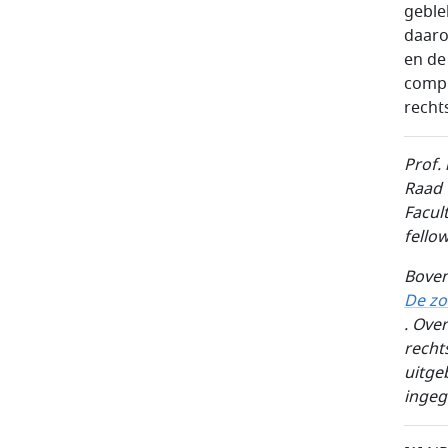
geble
daaro
en de
compl
recht
Prof. 
Raad 
Facul
fello
Boven
De zo
. Ove
recht
uitge
ingeg