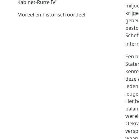
Kabinet-Rutte IV’
miljoe
krijg
Moreel en historisch oordeel
gebeu
besto
Schef
inter
Een b
State
kente
deze 
leden
leuge
Het be
balan
werel
Oekra
versp
waari