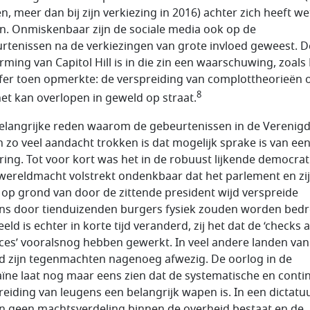
n, meer dan bij zijn verkiezing in 2016) achter zich heeft we
en. Onmiskenbaar zijn de sociale media ook op de
rtenissen na de verkiezingen van grote invloed geweest. D
rming van Capitol Hill is in die zin een waarschuwing, zoals
fer toen opmerkte: de verspreiding van complottheorieën 
8
net kan overlopen in geweld op straat.
elangrijke reden waarom de gebeurtenissen in de Verenig
n zo veel aandacht trokken is dat mogelijk sprake is van ee
ring. Tot voor kort was het in de robuust lijkende democrat
wereldmacht volstrekt ondenkbaar dat het parlement en zi
 op grond van door de zittende president wijd verspreide
ns door tienduizenden burgers fysiek zouden worden bedr
eld is echter in korte tijd veranderd, zij het dat de ‘checks 
ces’ vooralsnog hebben gewerkt. In veel andere landen van
d zijn tegenmachten nagenoeg afwezig. De oorlog in de
ïne laat nog maar eens zien dat de systematische en conti
reiding van leugens een belangrijk wapen is. In een dictatu
n geen machtsverdeling binnen de overheid bestaat en de