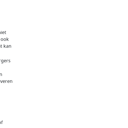
iet
 ook
it kan
rgers
jn
everen
of