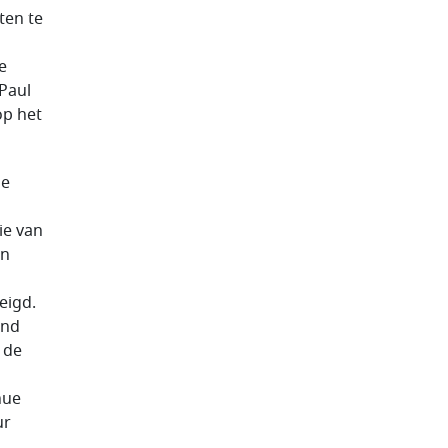
ten te
e
 Paul
op het
de
n
ie van
jn
eigd.
and
 de
nue
ur