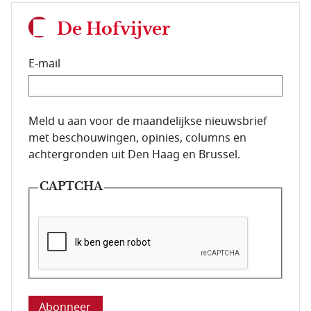
De Hofvijver
E-mail
E-mailadres van de abonnee.
Meld u aan voor de maandelijkse nieuwsbrief
met beschouwingen, opinies, columns en
achtergronden uit Den Haag en Brussel.
CAPTCHA
Deze vraag is om te controleren dat u een mens be