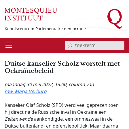
Overslaan en naar de inhoud gaan
Kenniscentrum Parlementaire democratie
invoerveld zoekterm
Open
Menu
Duitse kanselier Scholz worstelt met
Oekraïnebeleid
maandag 30 mei 2022, 13:00
, column van
mw. Marja Verburg
Kanselier Olaf Scholz (SPD) werd veel geprezen toen
hij direct na de Russische inval in Oekraïne een
Zeitenwende
aankondigde, een ommezwaai in de
Duitse buitenland- en defensiepolitiek. Maar daarna