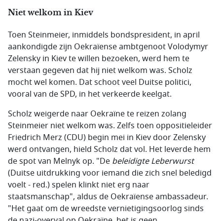
Niet welkom in Kiev
Toen Steinmeier, inmiddels bondspresident, in april
aankondigde zijn Oekraïense ambtgenoot Volodymyr
Zelensky in Kiev te willen bezoeken, werd hem te
verstaan gegeven dat hij niet welkom was. Scholz
mocht wel komen. Dat schoot veel Duitse politici,
vooral van de SPD, in het verkeerde keelgat.
Scholz weigerde naar Oekraïne te reizen zolang
Steinmeier niet welkom was. Zelfs toen oppositieleider
Friedrich Merz (CDU) begin mei in Kiev door Zelensky
werd ontvangen, hield Scholz dat vol. Het leverde hem
de spot van Melnyk op. "De
beleidigte Leberwurst
(Duitse uitdrukking voor iemand die zich snel beledigd
voelt - red.) spelen klinkt niet erg naar
staatsmanschap", aldus de Oekraïense ambassadeur.
"Het gaat om de wreedste vernietigingsoorlog sinds
de nazi-overval op Oekraïne, het is geen