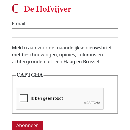
De Hofvijver
E-mail
E-mailadres van de abonnee.
Meld u aan voor de maandelijkse nieuwsbrief
met beschouwingen, opinies, columns en
achtergronden uit Den Haag en Brussel.
CAPTCHA
Deze vraag is om te controleren dat u een mens be