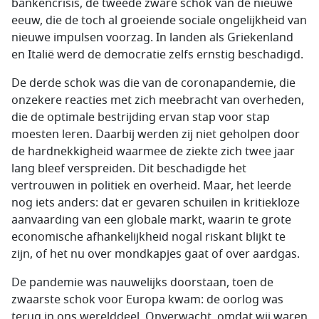
bankencrisis, de tweede zware schok van de nieuwe
eeuw, die de toch al groeiende sociale ongelijkheid van
nieuwe impulsen voorzag. In landen als Griekenland
en Italië werd de democratie zelfs ernstig beschadigd.
De derde schok was die van de coronapandemie, die
onzekere reacties met zich meebracht van overheden,
die de optimale bestrijding ervan stap voor stap
moesten leren. Daarbij werden zij niet geholpen door
de hardnekkigheid waarmee de ziekte zich twee jaar
lang bleef verspreiden. Dit beschadigde het
vertrouwen in politiek en overheid. Maar, het leerde
nog iets anders: dat er gevaren schuilen in kritiekloze
aanvaarding van een globale markt, waarin te grote
economische afhankelijkheid nogal riskant blijkt te
zijn, of het nu over mondkapjes gaat of over aardgas.
De pandemie was nauwelijks doorstaan, toen de
zwaarste schok voor Europa kwam: de oorlog was
terug in ons werelddeel. Onverwacht, omdat wij waren