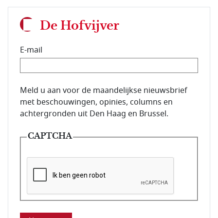
De Hofvijver
E-mail
E-mailadres van de abonnee.
Meld u aan voor de maandelijkse nieuwsbrief
met beschouwingen, opinies, columns en
achtergronden uit Den Haag en Brussel.
CAPTCHA
Deze vraag is om te controleren dat u een mens be