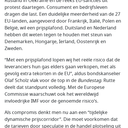
Rusland in Oekraïne en de reeks EU-sancties uit
protest daartegen. Consument en bedrijfsleven
dragen die last. Een duidelijke meerderheid van de 27
EU-landen, aangevoerd door Frankrijk, Italië, Polen en
België, wil een prijsplafond. Duitsland en Nederland
hebben dit weten tegen te houden met steun van
Denemarken, Hongarije, Ierland, Oostenrijk en
Zweden.
“Met een prijsplafond lopen wij het reële risico dat de
leveranciers hun gas elders gaan verkopen, met als
gevolg extra tekorten in de EU”, aldus bondskanselier
Olaf Scholz vlak voor de top in de
Bundestag
. Rutte
deelt dat standpunt volledig. Met de Europese
Commissie waarschuwt ook het wereldwijd
invloedrijke IMF voor de genoemde risico’s.
Als compromis denkt men nu aan een “tijdelijke
dynamische prijscorridor”. Die moet voorkomen dat
de tarieven door speculatie in de handel plotseling uit