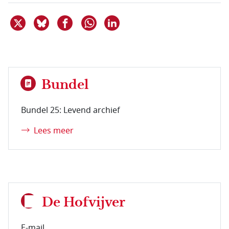
Deel dit item op X
Deel dit item op Bluesky
Deel dit item op Facebook
Deel dit item op Linkedin
Delen via WhatsApp
Bundel
Bundel 25: Levend archief
Lees meer
De Hofvijver
E-mail