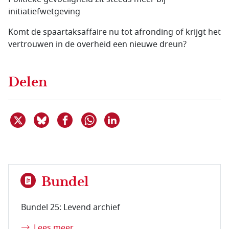
initiatiefwetgeving
Komt de spaartaksaffaire nu tot afronding of krijgt het
vertrouwen in de overheid een nieuwe dreun?
Delen
Deel dit item op X
Deel dit item op Bluesky
Deel dit item op Facebook
Deel dit item op Linkedin
Delen via WhatsApp
Bundel
Bundel 25: Levend archief
Lees meer