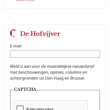
De Hofvijver
E-mail
E-mailadres van de abonnee.
Meld u aan voor de maandelijkse nieuwsbrief
met beschouwingen, opinies, columns en
achtergronden uit Den Haag en Brussel.
CAPTCHA