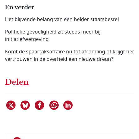
En verder
Het blijvende belang van een helder staatsbestel
Politieke gevoeligheid zit steeds meer bij
initiatiefwetgeving
Komt de spaartaksaffaire nu tot afronding of krijgt het
vertrouwen in de overheid een nieuwe dreun?
Delen
Deel dit item op X
Deel dit item op Bluesky
Deel dit item op Facebook
Deel dit item op Linkedin
Delen via WhatsApp