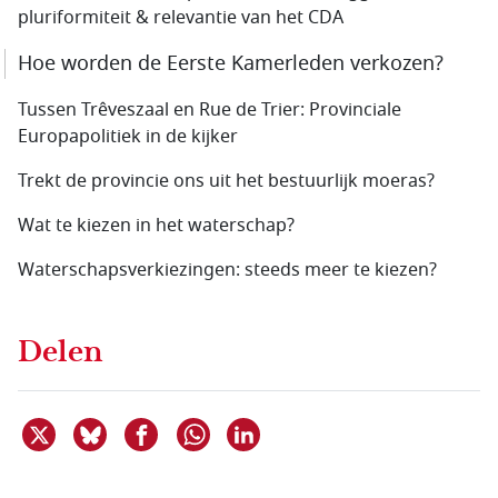
pluriformiteit & relevantie van het CDA
Hoe worden de Eerste Kamerleden verkozen?
Tussen Trêveszaal en Rue de Trier: Provinciale
Europapolitiek in de kijker
Trekt de provincie ons uit het bestuurlijk moeras?
Wat te kiezen in het waterschap?
Waterschapsverkiezingen: steeds meer te kiezen?
Delen
Deel dit item op X
Deel dit item op Bluesky
Deel dit item op Facebook
Deel dit item op Linkedin
Delen via WhatsApp