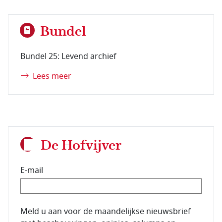
Bundel
Bundel 25: Levend archief
Lees meer
De Hofvijver
E-mail
E-mailadres van de abonnee.
Meld u aan voor de maandelijkse nieuwsbrief